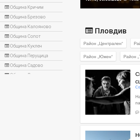
Община Кричим
Община Брезово
Община Калояново
Пловдив
Община Сопот
Район „Централен“
Ра
Община Куклен
Община Перущица
Район „Южен“
Район „
Община Садово
С
Община Лъки
с
Со
На
п
Вижте пълното съдържан
Н