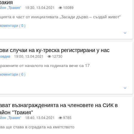
ракия
йон „Тракия“
19:30, 13.04.2021
10089
цията е част от инициативата „Засади дърво – създай живот“
коментари ( 0 )
ижте пълното съдържание
ови случаи на ку-треска регистрирани у нас
овдив
19:00, 13.04.2021
12730
разените от началото на годината вече са 17
коментари ( 0 )
ижте пълното съдържание
ават възнагражденията на членовете на СИК в
айон “Тракия“
йон „Тракия“
18:40, 13.04.2021
9785
ва ще става в сградата на кметството