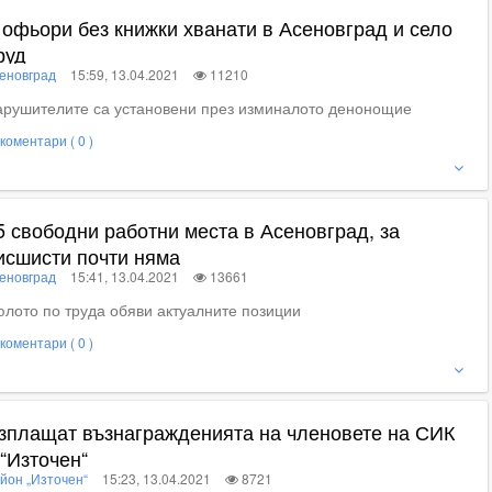
офьори без книжки хванати в Асеновград и село
руд
еновград
15:59, 13.04.2021
11210
рушителите са установени през изминалото денонощие
коментари ( 0 )
ижте пълното съдържание
5 свободни работни места в Асеновград, за
исшисти почти няма
еновград
15:41, 13.04.2021
13661
лото по труда обяви актуалните позиции
коментари ( 0 )
ижте пълното съдържание
зплащат възнагражденията на членовете на СИК
 “Източен“
йон „Източен“
15:23, 13.04.2021
8721