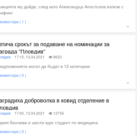
акцията му дойде, след като Александър Апостолов излезе с
рифинг
коментари ( 1 )
ие
зтича срокът за подаване на номинации за
аграда “Пловдив“
овдив
17:15, 13.04.2021
9633
едложенията могат да бъдат в 12 категории
коментари ( 0 )
ижте пълното съдържание
аградиха доброволка в ковид отделение в
ловдив
овдив
17:00, 13.04.2021
13756
рия Бончева е шести курс студент по медицина
коментари ( 0 )