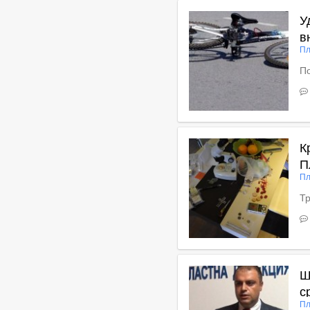
У
в
Пл
По
В
К
П
Пл
Т
В
Ш
с
Пл