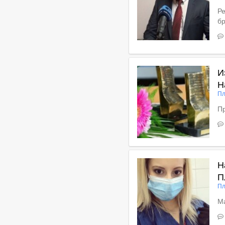
Ре
б
Вижте пълното съдържан
И
Н
Пл
Пр
В
Н
П
Пл
Ма