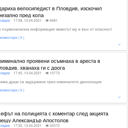
дариха велосипедист в Пловдив, изскочил
незапно пред кола
овдив
17:58, 13.04.2021
9481
 първоначална информация животът му е вън от опасност
коментари ( 0 )
ижте пълното съдържание
риминално проявени осъмнаха в ареста в
ловдив, хванаха ги с дрога
овдив
17:45, 13.04.2021
10773
рима души са задържани през изминалото денонощие
коментари ( 0 )
ижте пълното съдържание
ефът на полицията с коментар след акцията
рещу Александър Апостолов
овдив
17:30, 13.04.2021
32072