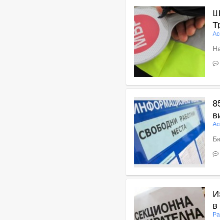
Ш
Т
Ас
На
В
8
в
Ас
Бю
В
И
в
Ра