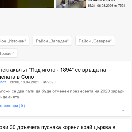
убийство в
15:21, 06.08.2026
7524
Пловдив НА ЖИВО
йон „Източен“
Район „Западен“
Район „Северен“
Тракия“
пектакълът “Под игото - 1894“ се връща на
цената в Сопот
пот
20:00, 13.04.2021
9690
ложи се два пъти да бъде отменен през есента на 2020 заради
андемията
коментари ( 0 )
ие
ови 30 дръвчета пуснаха корени край църква в