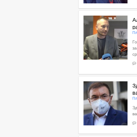
В
А
р
Пл
Го
за
ср
Вижте пълното съдържан
З
в
Пл
Зд
ва
Вижте пълното съдържан