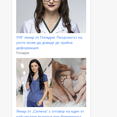
УНГ лекар от Пловдив: Пиърсингът на
ухото може да доведе до трайна
деформация
Пловдив
Лекар от „Селена“ с отговор на един от
най-честите въпроси при бременност