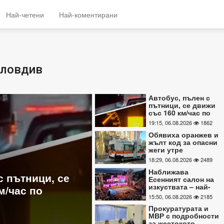
Най-четени
Най-коментирани
Пловдив
Автобус, пълен с
пътници, се движи
със 160 км/час по
магистралата
19:15, 06.08.2026
1862
Обявиха оранжев и
жълт код за опасни
жеги утре
18:29, 06.08.2026
2489
Наближава
Наближава Есенният с
Есенният салон на
изкуствата – най-
 и жълт код за
изкуствата – най-голем
големият културен
15:50, 06.08.2026
2185
е
културен формат под т
формат под
Прокуратурата и
тепетата
МВР с подробности
15:50, 06.08.2026
2185
за жестокото