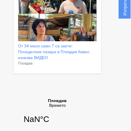
От 34 маси само 7 са заети:
Понеделник пазара в Пловдив бавно
изчезва ВИДЕО
Пловдив