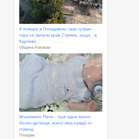
4 пожара в Пловдивско тази сутрин -
гора се запали край Стряма, къща - в
Карлово
Община Раковски
Мъничкият Пепи - още едно много
болно детенце, което има нужда от
помощ
Пловдив