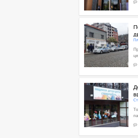
В
П
д
Пл
Пр
це
Вижте пълното съдържан
Д
в
Ст
То
п
Вижте пълното съдържан