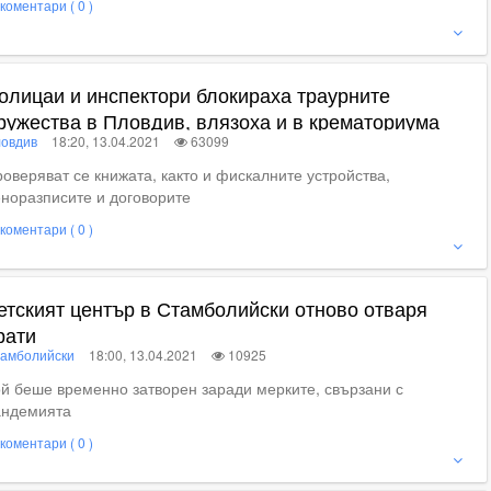
коментари ( 0 )
ижте пълното съдържание
олицаи и инспектори блокираха траурните
ружества в Пловдив, влязоха и в крематориума
овдив
18:20, 13.04.2021
63099
оверяват се книжата, както и фискалните устройства,
норазписите и договорите
коментари ( 0 )
ие
етският център в Стамболийски отново отваря
рати
амболийски
18:00, 13.04.2021
10925
й беше временно затворен заради мерките, свързани с
андемията
коментари ( 0 )
ие