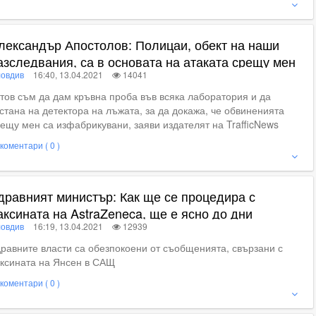
ижте пълното съдържание
лександър Апостолов: Полицаи, обект на наши
азследвания, са в основата на атаката срещу мен
овдив
16:40, 13.04.2021
14041
тов съм да дам кръвна проба във всяка лаборатория и да
стана на детектора на лъжата, за да докажа, че обвиненията
ещу мен са изфабрикувани, заяви издателят на TrafficNews
коментари ( 0 )
ие
дравният министър: Как ще се процедира с
аксината на AstraZeneca, ще е ясно до дни
овдив
16:19, 13.04.2021
12939
равните власти са обезпокоени от съобщенията, свързани с
ксината на Янсен в САЩ
коментари ( 0 )
ие