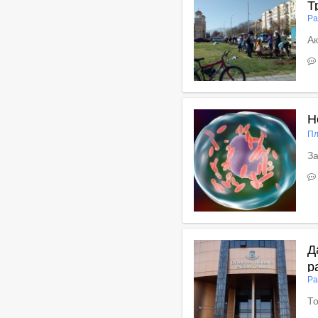
Т
Ра
Ак
В
Н
Пл
За
В
Д
р
Ра
То