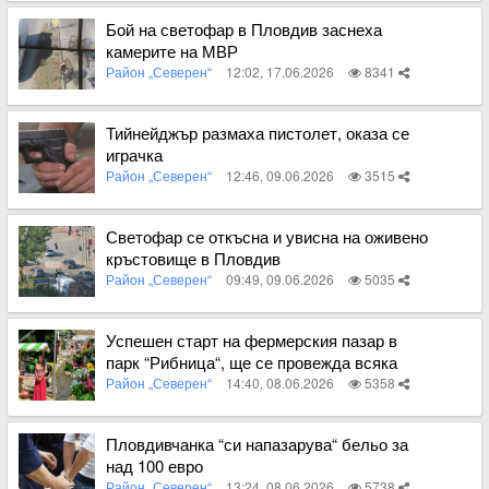
Вижте пълното съдържание
Бой на светофар в Пловдив заснеха
камерите на МВР
Район „Северен“
12:02, 17.06.2026
8341
Вижте пълното съдържание
Тийнейджър размаха пистолет, оказа се
играчка
Район „Северен“
12:46, 09.06.2026
3515
Вижте пълното съдържание
Светофар се откъсна и увисна на оживено
кръстовище в Пловдив
Район „Северен“
09:49, 09.06.2026
5035
Вижте пълното съдържание
Успешен старт на фермерския пазар в
парк “Рибница“, ще се провежда всяка
събота
Район „Северен“
14:40, 08.06.2026
5358
Вижте пълното съдържание
Пловдивчанка “си напазарува“ бельо за
над 100 евро
Район „Северен“
13:24, 08.06.2026
5738