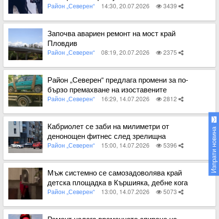
Район „Северен“
14:30, 20.07.2026
3439
Вижте пълното съдържание
Започва авариен ремонт на мост край
Пловдив
Район „Северен“
08:19, 20.07.2026
2375
Вижте пълното съдържание
Район „Северен“ предлага промени за по-
бързо премахване на изоставените
автомобили в Пловдив
Район „Северен“
16:29, 14.07.2026
2812
Вижте пълното съдържание
Кабриолет се заби на милиметри от
Изпрати новина
денонощен фитнес след зрелищна
катастрофа в Кършияка
Район „Северен“
15:00, 14.07.2026
5396
Вижте пълното съдържание
Мъж системно се самозадоволява край
детска площадка в Кършияка, дебне кога
има майки с деца
Район „Северен“
13:00, 14.07.2026
5073
Вижте пълното съдържание
Ремонт налага временното спиране на