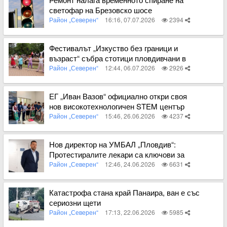
светофар на Брезовско шосе
Район „Северен“
16:16, 07.07.2026
2394
Вижте пълното съдържание
Фестивалът „Изкуство без граници и
възраст“ събра стотици пловдивчани в
парк „Ружа“
Район „Северен“
12:44, 06.07.2026
2926
Вижте пълното съдържание
ЕГ „Иван Вазов“ официално откри своя
нов високотехнологичен STEM център
Район „Северен“
15:46, 26.06.2026
4237
Вижте пълното съдържание
Нов директор на УМБАЛ „Пловдив“:
Протестиралите лекари са ключови за
новото управление
Район „Северен“
12:46, 24.06.2026
6631
Вижте пълното съдържание
Катастрофа стана край Панаира, ван е със
сериозни щети
Район „Северен“
17:13, 22.06.2026
5985