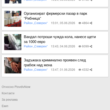
Вижте пълното съдържание
Организират фермерски пазар в парк
“Рибница“
Район „Северен“
15:01, 05.06.2026
4864
Вижте пълното съдържание
Вандал потроши чужда кола, нанесе щети
за 1000 евро
Район „Северен“
13:43, 04.06.2026
6099
Вижте пълното съдържание
Задъжаха криминално проявен след
грабеж над жена
Район „Северен“
13:47, 01.06.2026
4332
Вижте пълното съдържание
Относно PlovdivNow
Контакти
За реклама
Екип