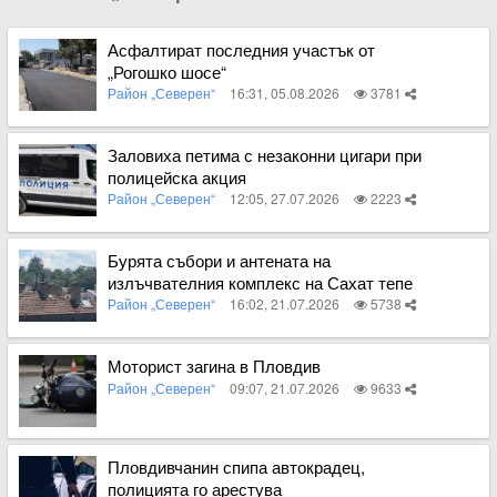
Асфалтират последния участък от
„Рогошко шосе“
Район „Северен“
16:31, 05.08.2026
3781
Вижте пълното съдържание
Заловиха петима с незаконни цигари при
полицейска акция
Район „Северен“
12:05, 27.07.2026
2223
Вижте пълното съдържание
Бурята събори и антената на
излъчвателния комплекс на Сахат тепе
Район „Северен“
16:02, 21.07.2026
5738
Вижте пълното съдържание
Моторист загина в Пловдив
Район „Северен“
09:07, 21.07.2026
9633
Вижте пълното съдържание
Пловдивчанин спипа автокрадец,
полицията го арестува