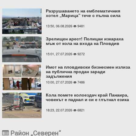
Разрушаването на емблематичния
хотел „Марица“ тече с пълна сила
13:50, 06.08.2026
9481
Зрелищен арест! Полицаи изкараха
мъж от кола на входа на Пловдив
15:01, 27.07.2026
9272
Имот на пловдивски бизнесмен излиза
на публична продан заради
задължения
10:00, 27.07.2026
7486
Кола помете колоездач край Панаира,
човекът е паднал и си е глътнал езика
18:23, 22.07.2026
6821
Район „Северен“