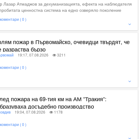
р Лазар Атмаджов за дехуманизацията, ефекта на наблюдателя
пробитата ценностна система на едно озверяло поколение
коментари ( 0 )
ие
олям пожар в Първомайско, очевидци твърдят, че
е разраства бързо
рвомай
19:17, 07.08.2026
3211
коментари ( 0 )
ижте пълното съдържание
лед пожара на 69-тия км на АМ “Тракия“:
бразуваха досъдебно производство
овдив
19:04, 07.08.2026
1178
коментари ( 0 )
ижте пълното съдържание