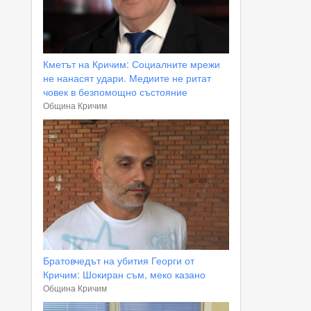
Кметът на Кричим: Социалните мрежи
не нанасят удари. Медиите не ритат
човек в безпомощно състояние
Община Кричим
Братовчедът на убития Георги от
Кричим: Шокиран съм, меко казано
Община Кричим