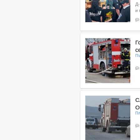
Д-
и 
Вижте пълното съдържан
Г
с
Пъ
В
С
О
Пл
В