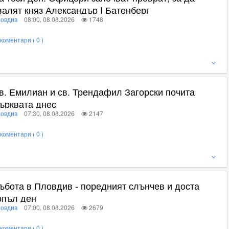
валят княз Александър I Батенберг
овдив
08:00, 08.08.2026
1748
коментари ( 0 )
ижте пълното съдържание
в. Емилиан и св. Трендафил Загорски почита
ърквата днес
овдив
07:30, 08.08.2026
2147
коментари ( 0 )
ижте пълното съдържание
ъбота в Пловдив - поредният слънчев и доста
опъл ден
овдив
07:00, 08.08.2026
2679
коментари ( 0 )