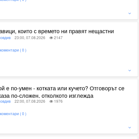
ижте пълното съдържание
авици, които с времето ни правят нещастни
овдив
23:00, 07.08.2026
2147
коментари ( 0 )
ижте пълното съдържание
ой е по-умен - котката или кучето? Отговорът се
каза по-сложен, отколкото изглежда
овдив
22:00, 07.08.2026
1976
коментари ( 0 )
ижте пълното съдържание