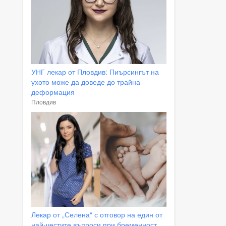
УНГ лекар от Пловдив: Пиърсингът на
ухото може да доведе до трайна
деформация
Пловдив
Лекар от „Селена“ с отговор на един от
най-честите въпроси при бременност