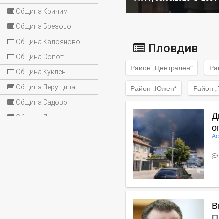
Община Кричим
Община Брезово
Община Калояново
Пловдив
Община Сопот
Район „Централен“
Ра
Община Куклен
Община Перущица
Район „Южен“
Район „
Община Садово
Д
Община Лъки
о
Ас
С
В
В
П