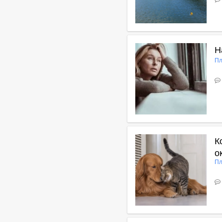
В
Н
Пл
В
К
о
Пл
В