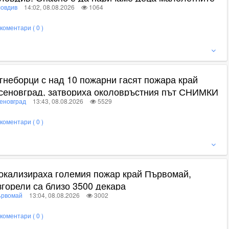
овдив
14:02, 08.08.2026
1064
адисти
коментари ( 0 )
ижте пълното съдържание
гнеборци с над 10 пожарни гасят пожара край
сеновград, затвориха околовръстния път СНИМКИ
еновград
13:43, 08.08.2026
5529
коментари ( 0 )
ижте пълното съдържание
окализираха големия пожар край Първомай,
згорели са близо 3500 декара
рвомай
13:04, 08.08.2026
3002
коментари ( 0 )