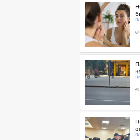
Н
б
Пл
В
П
н
Пл
В
П
о
Пл