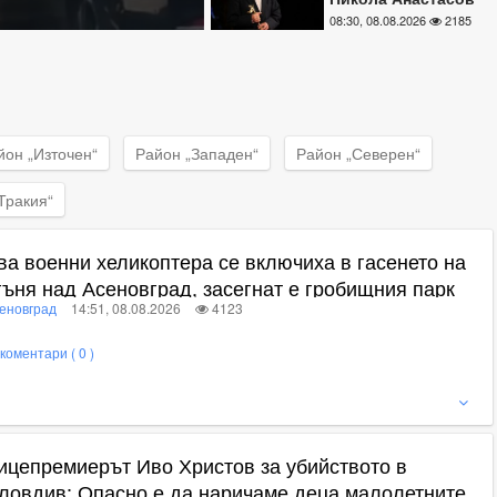
социалните мрежи
08:30, 08.08.2026
2185
СНИМКИ
йон „Източен“
Район „Западен“
Район „Северен“
Тракия“
ва военни хеликоптера се включиха в гасенето на
гъня над Асеновград, засегнат е гробищния парк
еновград
14:51, 08.08.2026
4123
НИМКИ+ВИДЕО
коментари ( 0 )
ижте пълното съдържание
ицепремиерът Иво Христов за убийството в
ловдив: Опасно е да наричаме деца малолетните