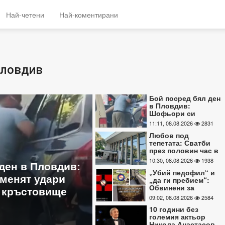
Най-четени
Най-коментирани
Пловдив
Бой посред бял ден
в Пловдив:
Шофьори си
разменят удари
11:11, 08.08.2026
2831
насред оживено
Любов под
кръстовище ВИДЕО
„Убий педофил“ и „да 
тепетата: Сватби
през половин час в
пребием“: Обвинени з
Пловдив на
10:30, 08.08.2026
1938
жестокото убийството 
магичната дата 8.08
„Убий педофил“ и
ата: Сватби
Пловдив споделяли пр
„да ги пребием“:
Обвинени за
с в Пловдив на
насилие в социалните
жестокото
09:02, 08.08.2026
2584
8.08
СНИМКИ
убийството в
10 години без
Пловдив
големия актьор
споделяли призиви
09:02, 08.08.2026
2584
Никола Анастасов
с насилие в