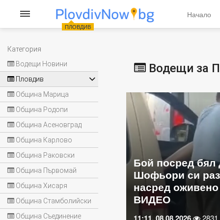
Начало
ПЛОВДИВ
Категория
Водещи Новини
Водещи за 
Пловдив
Община Марица
Община Родопи
Община Асеновград
Община Карлово
Община Раковски
ед бял ден в Пловдив:
Община Първомай
си разменят удари
Любов под тепет
живено кръстовище
през половин ча
Община Хисаря
магичната дата 
Община Стамболийски
Община Съединение
026
2831
10:30, 08.08.2026
1938