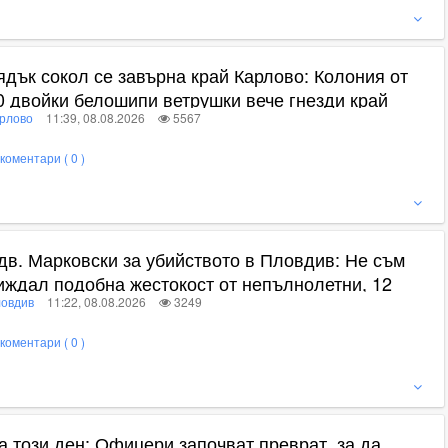
ижте пълното съдържание
ядък сокол се завърна край Карлово: Колония от
0 двойки белошипи ветрушки вече гнезди край
рлово
11:39, 08.08.2026
5567
лимент
коментари ( 0 )
ижте пълното съдържание
дв. Марковски за убийството в Пловдив: Не съм
иждал подобна жестокост от непълнолетни, 12
овдив
11:22, 08.08.2026
3249
одини са твърде малко
коментари ( 0 )
ижте пълното съдържание
а този ден: Офицери започват преврат, за да