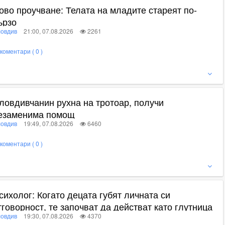
ово проучване: Телата на младите стареят по-
ързо
овдив
21:00, 07.08.2026
2261
коментари ( 0 )
ижте пълното съдържание
ловдивчанин рухна на тротоар, получи
езаменима помощ
овдив
19:49, 07.08.2026
6460
коментари ( 0 )
ижте пълното съдържание
сихолог: Когато децата губят личната си
тговорност, те започват да действат като глутница
овдив
19:30, 07.08.2026
4370