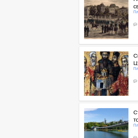
с
Пл
В
С
Ц
Пл
В
С
т
Пл