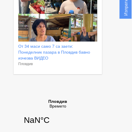
От 34 маси само 7 са заети:
Понеделник пазара в Пловдив бавно
изчезва ВИДЕО
Пловдив