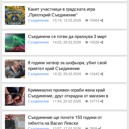
Вижте пълното съдържание
Канят участници в градската игра
„Преоткрий Съединение“
Съединение
15:19, 12.03.2026
10564
Вижте пълното съдържание
Съединени се готви да празнува 3 март
Съединение
14:02, 26.02.2026
10526
Вижте пълното съдържание
8 години затвор за шофьора, убил свой
приятел край Съединение
Съединение
13:32, 26.02.2026
12445
Вижте пълното съдържание
Криминално проявен ограби жена край
Съединение, друг открадна от магазин в
Садово
Съединение
11:43, 20.02.2026
10773
Вижте пълното съдържание
Съединение ще почете 153 години от
гибелта на Васил Левски
Съединение
13:57, 17.02.2026
7809