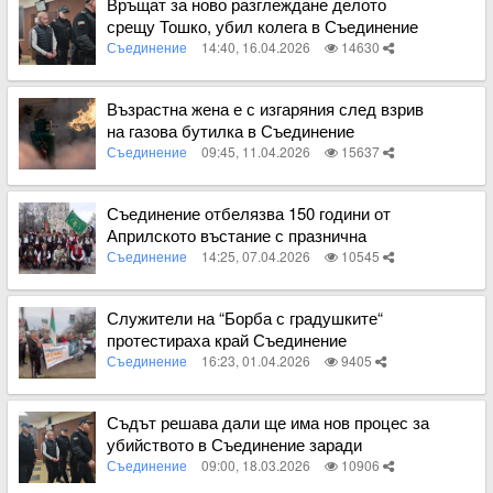
Връщат за ново разглеждане делото
срещу Тошко, убил колега в Съединение
Съединение
14:40, 16.04.2026
14630
Вижте пълното съдържание
Възрастна жена е с изгаряния след взрив
на газова бутилка в Съединение
Съединение
09:45, 11.04.2026
15637
Вижте пълното съдържание
Съединение отбелязва 150 години от
Априлското въстание с празнична
програма
Съединение
14:25, 07.04.2026
10545
Вижте пълното съдържание
Служители на “Борба с градушките“
протестираха край Съединение
Съединение
16:23, 01.04.2026
9405
Вижте пълното съдържание
Съдът решава дали ще има нов процес за
убийството в Съединение заради
намалена присъда
Съединение
09:00, 18.03.2026
10906