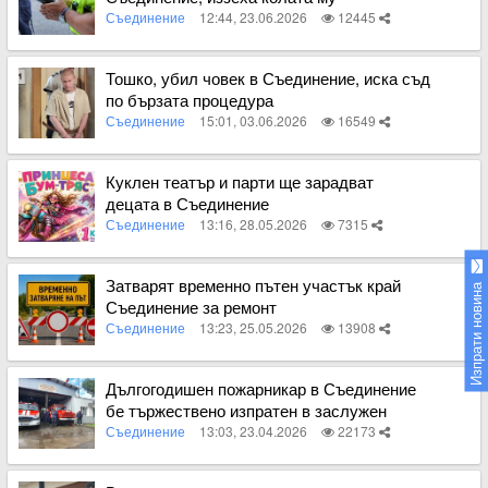
Съединение
12:44, 23.06.2026
12445
Вижте пълното съдържание
Тошко, убил човек в Съединение, иска съд
по бързата процедура
Съединение
15:01, 03.06.2026
16549
Вижте пълното съдържание
Куклен театър и парти ще зарадват
децата в Съединение
Съединение
13:16, 28.05.2026
7315
Вижте пълното съдържание
Затварят временно пътен участък край
Изпрати новина
Съединение за ремонт
Съединение
13:23, 25.05.2026
13908
Вижте пълното съдържание
Дългогодишен пожарникар в Съединение
бе тържествено изпратен в заслужен
отдих
Съединение
13:03, 23.04.2026
22173
Вижте пълното съдържание