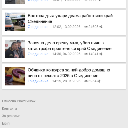
Вижте пълното съдържание
Волтова дъга удари двама работници край
Съединение
Съединение
12:02, 13.02.2026
24605
Вижте пълното съдържание
Започна дело срещу мъж, убил пиян в
катастрофа приятеля си край Съединение
Съединение
14:30, 04.02.2026
14041
Вижте пълното съдържание
Обявиха конкурса за най-добро домашно
вино от реколта 2025 в Съединение
Съединение
14:15, 28.01.2026
6954
Вижте пълното съдържание
Относно PlovdivNow
Контакти
За реклама
Екип