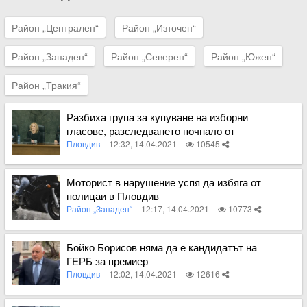
Район „Централен“
Район „Източен“
Район „Западен“
Район „Северен“
Район „Южен“
Район „Тракия“
Разбиха група за купуване на изборни
гласове, разследването почнало от
Пловдив
Пловдив
12:32, 14.04.2021
10545
Вижте пълното съдържание
Моторист в нарушение успя да избяга от
полицаи в Пловдив
Район „Западен“
12:17, 14.04.2021
10773
Вижте пълното съдържание
Бойко Борисов няма да е кандидатът на
ГЕРБ за премиер
Пловдив
12:02, 14.04.2021
12616
Вижте пълното съдържание