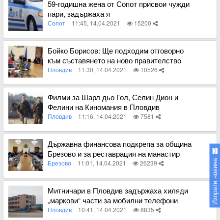
59-годишна жена от Сопот присвои чужди
пари, задържаха я
Сопот
11:45, 14.04.2021
15200
Вижте пълното съдържание
Бойко Борисов: Ще подходим отговорно
към съставянето на ново правителство
Пловдив
11:30, 14.04.2021
10526
Вижте пълното съдържание
Филми за Шарл дьо Гол, Селин Дион и
Фелини на Киномания в Пловдив
Пловдив
11:16, 14.04.2021
7581
Вижте пълното съдържание
Държавна финансова подкрепа за община
Брезово и за реставрация на манастир
Изпрати новина
край Асеновград
Брезово
11:01, 14.04.2021
26239
Вижте пълното съдържание
Митничари в Пловдив задържаха хиляди
„маркови“ части за мобилни телефони
Пловдив
10:41, 14.04.2021
8835