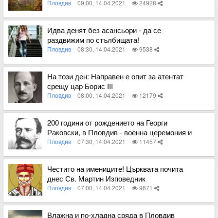
Пловдив
09:00, 14.04.2021
24928
Вижте пълното съдържание
Идва денят без асансьори - да се
раздвижим по стълбищата!
Пловдив
08:30, 14.04.2021
9538
Вижте пълното съдържание
На този ден: Направен е опит за атентат
срещу цар Борис III
Пловдив
08:00, 14.04.2021
12179
Вижте пълното съдържание
200 години от рождението на Георги
Раковски, в Пловдив - военна церемония и
изложби
Пловдив
07:30, 14.04.2021
11457
Вижте пълното съдържание
Честито на имениците! Църквата почита
днес Св. Мартин Изповедник
Пловдив
07:00, 14.04.2021
9671
Вижте пълното съдържание
Влажна и по-хладна сряда в Пловдив