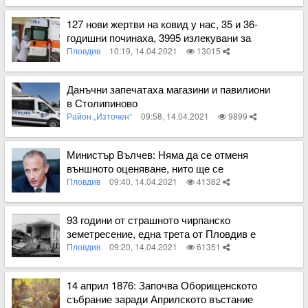
Вижте пълното съдържание
127 нови жертви на ковид у нас, 35 и 36-
годишни починаха, 3995 излекувани за
денонощието
Пловдив
10:19, 14.04.2021
13015
Вижте пълното съдържание
Данъчни запечатаха магазини и павилиони
в Столипиново
Район „Източен“
09:58, 14.04.2021
9899
Вижте пълното съдържание
Министър Вълчев: Няма да се отменя
външното оценяване, нито ще се
съкращават теми
Пловдив
09:40, 14.04.2021
41382
Вижте пълното съдържание
93 години от страшното чирпанско
земетресение, една трета от Пловдив е
разрушен
Пловдив
09:20, 14.04.2021
61351
Вижте пълното съдържание
14 април 1876: Започва Оборищенското
събрание заради Априлското въстание