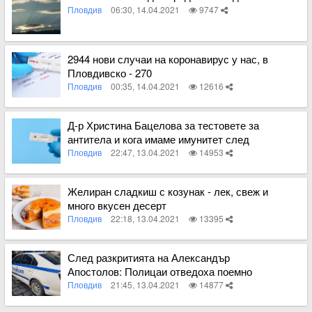
Пловдив
06:30, 14.04.2021
9747
Вижте пълното съдържание
2944 нови случаи на коронавирус у нас, в
Пловдивско - 270
Пловдив
00:35, 14.04.2021
12616
Вижте пълното съдържание
Д-р Христина Бацелова за тестовете за
антитела и кога имаме имунитет след
ваксиниране
Пловдив
22:47, 13.04.2021
14953
Вижте пълното съдържание
Желиран сладкиш с козунак - лек, свеж и
много вкусен десерт
Пловдив
22:18, 13.04.2021
13395
Вижте пълното съдържание
След разкритията на Александър
Апостолов: Полицаи отведоха поемно
лице в районното
Пловдив
21:45, 13.04.2021
14877
Вижте пълното съдържание