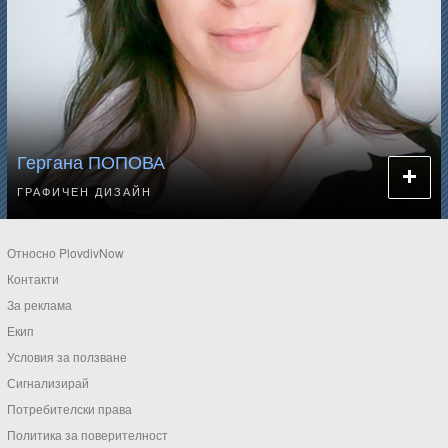
Гергана ПОПОВА
ГРАФИЧЕН ДИЗАЙН
Относно PlovdivNow
Контакти
За реклама
Екип
Условия за ползване
Сигнализирай
Потребителски права
Политика за поверителност