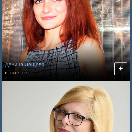
Деница Лещева
РЕПОРТЕР