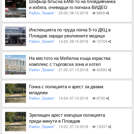
Шофьор блъсна БМВ-то на пловдивчанка
и избяга, очевидци го погнаха ВИДЕО
Район „Тракия“
23:00, 08.10.2018
8809
Вижте пълното съдържание
Инспекцията по труда погна 5-то ДКЦ в
Пловдив заради уволнените медици
Район „Тракия“
14:20, 08.10.2018
10704
Вижте пълното съдържание
На мястото на Мебелна къща израства
комплекс с търговска зона и хотел
СНИМКИ
Район „Тракия“
21:00, 07.10.2018
42593
Вижте пълното съдържание
Гонка с полицията и арест за двама
младежи
Район „Тракия“
14:04, 07.10.2018
9720
Вижте пълното съдържание
Зрелищен арест извърши полицията
преди минути в Пловдив
Район „Тракия“
13:22, 07.10.2018
13337