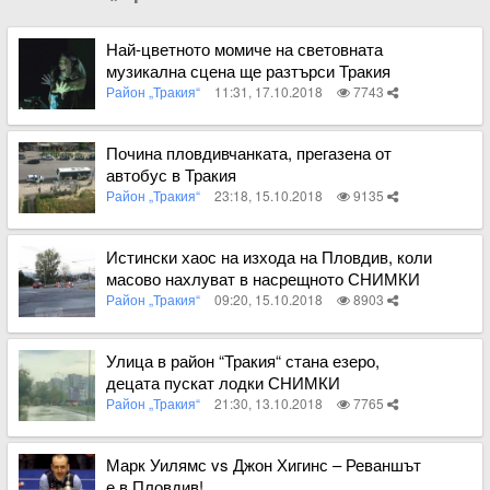
Най-цветното момиче на световната
музикална сцена ще разтърси Тракия
Район „Тракия“
11:31, 17.10.2018
7743
Вижте пълното съдържание
Почина пловдивчанката, прегазена от
автобус в Тракия
Район „Тракия“
23:18, 15.10.2018
9135
Вижте пълното съдържание
Истински хаос на изхода на Пловдив, коли
масово нахлуват в насрещното СНИМКИ
Район „Тракия“
09:20, 15.10.2018
8903
Вижте пълното съдържание
Улица в район “Тракия“ стана езеро,
децата пускат лодки СНИМКИ
Район „Тракия“
21:30, 13.10.2018
7765
Вижте пълното съдържание
Марк Уилямс vs Джон Хигинс – Реваншът
е в Пловдив!