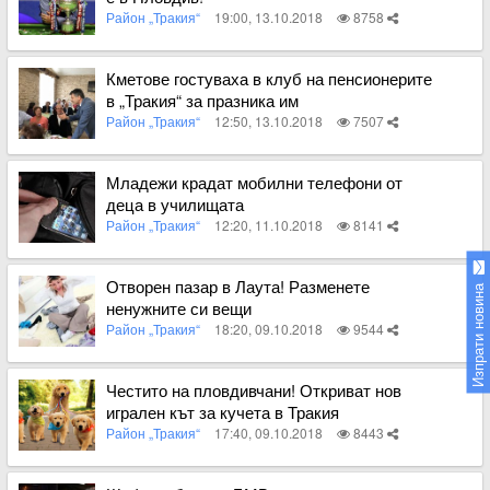
Район „Тракия“
19:00, 13.10.2018
8758
Вижте пълното съдържание
Кметове гостуваха в клуб на пенсионерите
в „Тракия“ за празника им
Район „Тракия“
12:50, 13.10.2018
7507
Вижте пълното съдържание
Младежи крадат мобилни телефони от
деца в училищата
Район „Тракия“
12:20, 11.10.2018
8141
Вижте пълното съдържание
Отворен пазар в Лаута! Разменете
Изпрати новина
ненужните си вещи
Район „Тракия“
18:20, 09.10.2018
9544
Вижте пълното съдържание
Честито на пловдивчани! Откриват нов
игрален кът за кучета в Тракия
Район „Тракия“
17:40, 09.10.2018
8443
Вижте пълното съдържание