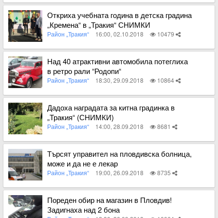
Вижте пълното съдържание
Откриха учебната година в детска градина
„Кремена“ в „Тракия“ СНИМКИ
Район „Тракия“
16:00, 02.10.2018
10479
Вижте пълното съдържание
Над 40 атрактивни автомобила потеглиха
в ретро рали “Родопи“
Район „Тракия“
18:30, 29.09.2018
10864
Вижте пълното съдържание
Дадоха наградата за китна градинка в
„Тракия“ (СНИМКИ)
Район „Тракия“
14:00, 28.09.2018
8681
Вижте пълното съдържание
Търсят управител на пловдивска болница,
може и да не е лекар
Район „Тракия“
19:00, 26.09.2018
8735
Вижте пълното съдържание
Пореден обир на магазин в Пловдив!
Задигнаха над 2 бона