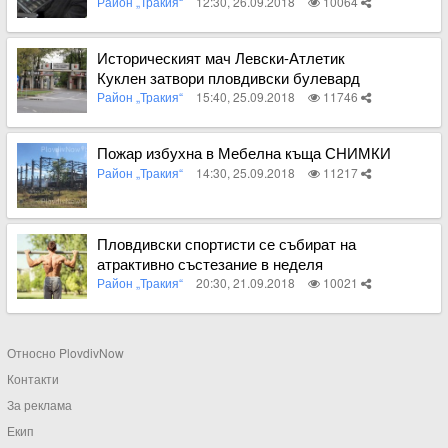
Район „Тракия“
12:30, 26.09.2018
10064
Вижте пълното съдържание
Историческият мач Левски-Атлетик
Куклен затвори пловдивски булевард
Район „Тракия“
15:40, 25.09.2018
11746
Вижте пълното съдържание
Пожар избухна в Мебелна къща СНИМКИ
Район „Тракия“
14:30, 25.09.2018
11217
Вижте пълното съдържание
Пловдивски спортисти се събират на
атрактивно състезание в неделя
Район „Тракия“
20:30, 21.09.2018
10021
Вижте пълното съдържание
Относно PlovdivNow
Контакти
За реклама
Екип