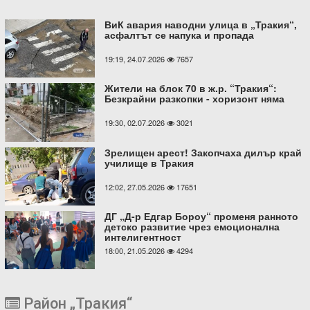
ВиК авария наводни улица в „Тракия“,
асфалтът се напука и пропада
19:19, 24.07.2026
7657
Жители на блок 70 в ж.р. “Тракия“:
Безкрайни разкопки - хоризонт няма
19:30, 02.07.2026
3021
Зрелищен арест! Закопчаха дилър край
училище в Тракия
12:02, 27.05.2026
17651
ДГ „Д-р Едгар Бороу“ променя ранното
детско развитие чрез емоционална
интелигентност
18:00, 21.05.2026
4294
Район „Тракия“