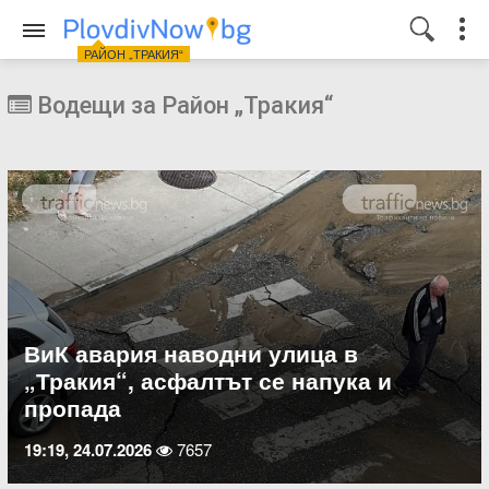
РАЙОН „ТРАКИЯ“
Водещи за Район „Тракия“
ВиК авария наводни улица в
„Тракия“, асфалтът се напука и
пропада
19:19, 24.07.2026
7657