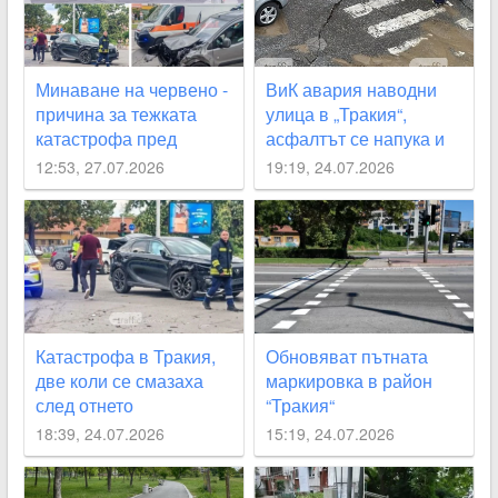
Минаване на червено -
ВиК авария наводни
причина за тежката
улица в „Тракия“,
катастрофа пред
асфалтът се напука и
кметството в “Тракия“
пропада
12:53, 27.07.2026
19:19, 24.07.2026
Катастрофа в Тракия,
Обновяват пътната
две коли се смазаха
маркировка в район
след отнето
“Тракия“
предимство
18:39, 24.07.2026
15:19, 24.07.2026