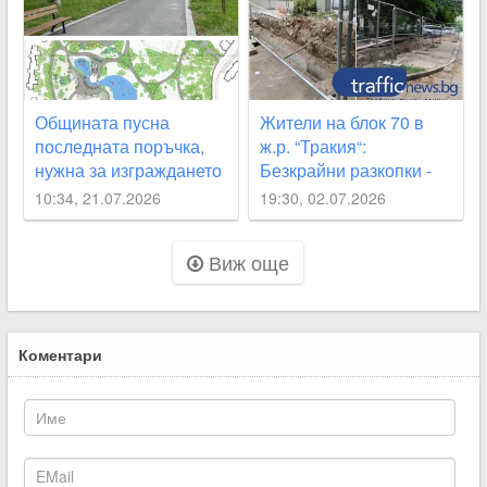
Общината пусна
Жители на блок 70 в
последната поръчка,
ж.р. “Тракия“:
нужна за изграждането
Безкрайни разкопки -
на парка „Кан Крум“
хоризонт няма
10:34, 21.07.2026
19:30, 02.07.2026
Виж още
Коментари