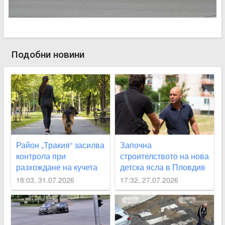
Подобни новини
Район „Тракия“ засилва
Започна
контрола при
строителството на нова
разхождане на кучета
детска ясла в Пловдив
след сигнали на
18:03, 31.07.2026
17:32, 27.07.2026
граждани