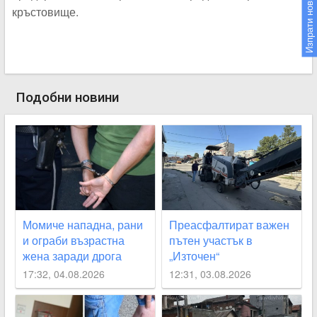
Изпрати новина
кръстовище.
Подобни новини
Момиче нападна, рани
Преасфалтират важен
и ограби възрастна
пътен участък в
жена заради дрога
„Източен“
17:32, 04.08.2026
12:31, 03.08.2026