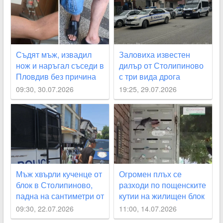
Съдят мъж, извадил
Заловиха известен
нож и наръгал съседи в
дилър от Столипиново
Пловдив без причина
с три вида дрога
09:30, 30.07.2026
19:25, 29.07.2026
Мъж хвърли кученце от
Огромен плъх се
блок в Столипиново,
разходи по пощенските
падна на сантиметри от
кутии на жилищен блок
дете
в Пловдив ВИДЕО
09:30, 22.07.2026
11:00, 14.07.2026