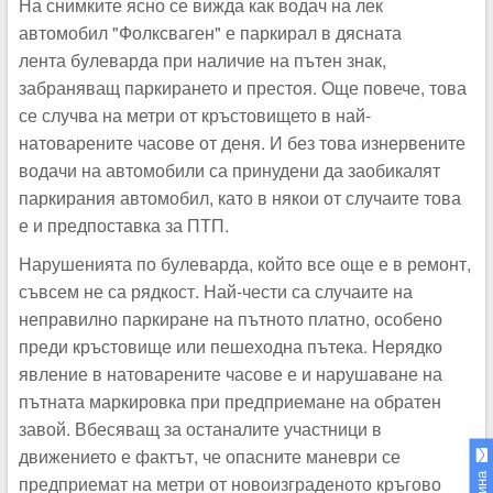
На снимките ясно се вижда как водач на лек
автомобил "Фолксваген" е паркирал в дясната
лента булеварда при наличие на пътен знак,
забраняващ паркирането и престоя. Още повече, това
се случва на метри от кръстовището в най-
натоварените часове от деня. И без това изнервените
водачи на автомобили са принудени да заобикалят
паркирания автомобил, като в някои от случаите това
е и предпоставка за ПТП.
Нарушенията по булеварда, който все още е в ремонт,
съвсем не са рядкост. Най-чести са случаите на
неправилно паркиране на пътното платно, особено
преди кръстовище или пешеходна пътека. Нерядко
явление в натоварените часове е и нарушаване на
пътната маркировка при предприемане на обратен
завой. Вбесяващ за останалите участници в
движението е фактът, че опасните маневри се
предприемат на метри от новоизграденото кръгово