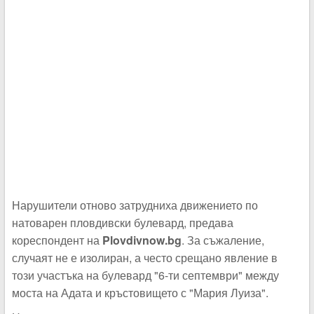
Нарушители отново затрудниха движението по
натоварен пловдивски булевард, предава
кореспондент на
Plovdivnow.bg
. За съжаление,
случаят не е изолиран, а често срещано явление в
този участъка на булевард "6-ти септември" между
моста на Адата и кръстовището с "Мария Луиза".