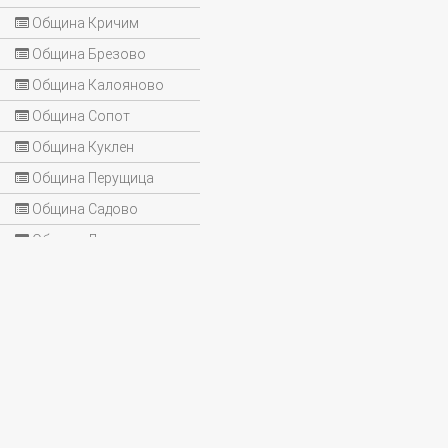
Община Кричим
Община Брезово
Община Калояново
Община Сопот
Община Куклен
Община Перущица
Община Садово
Община Лъки