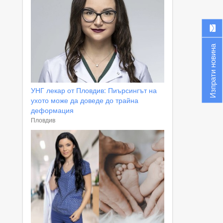
Изпрати новина
УНГ лекар от Пловдив: Пиърсингът на
ухото може да доведе до трайна
деформация
Пловдив