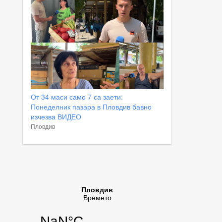
От 34 маси само 7 са заети:
Понеделник пазара в Пловдив бавно
изчезва ВИДЕО
Пловдив