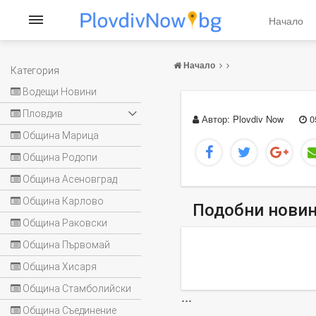
Начало
Начало
Категория
Водещи Новини
Пловдив
Автор:
Plovdiv Now
0
Община Марица
Община Родопи
Община Асеновград
Община Карлово
Подобни нови
Община Раковски
Община Първомай
Община Хисаря
Община Стамболийски
...
Община Съединение