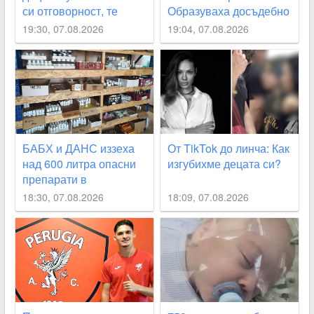
си отговорност, те
Образуваха досъдебно
започват да действат
производство
19:30, 07.08.2026
19:04, 07.08.2026
като глутница
БАБХ и ДАНС иззеха
От TikTok до линча: Как
над 600 литра опасни
изгубихме децата си?
препарати в
Пловдивско
18:30, 07.08.2026
18:09, 07.08.2026