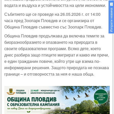
водата и въздуха и устойчивостта на цели икономики.
Изпрати новина
Събитието ще се проведе на 26.05.2026 г. от 14:00
часа пред Зоопарк Пловдив и се организира от
Община Пловдив съвместно със Зоопарк Пловдив.
Община Пловдив продължава да включва темите за
биоразнообразието и опазването на природата в
своите образователни програми. Всяко дете, което
днес разбира защо птиците мигрират и какво им пречи,
е един гражданин повече, който утре ще взема по-
информирани решения. Защото природата не познава
граници – и отговорността за нея е наша обща.