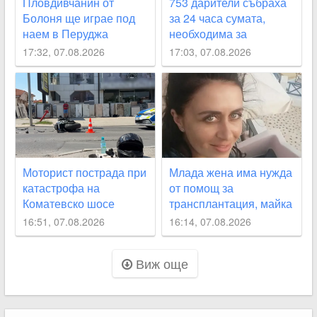
Пловдивчанин от
753 дарители събраха
Болоня ще играе под
за 24 часа сумата,
наем в Перуджа
необходима за
мъничкия Пепи
17:32, 07.08.2026
17:03, 07.08.2026
Моторист пострада при
Млада жена има нужда
катастрофа на
от помощ за
Коматевско шосе
трансплантация, майка
й ще й бъде донор
16:51, 07.08.2026
16:14, 07.08.2026
Виж още