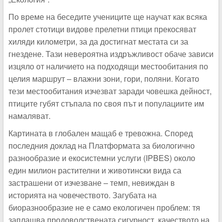
По време на беседите учениците ще научат как всяка
пролет стотици видове прелетни птици прекосяват
хиляди километри, за да достигнат местата си за
гнездене. Тази невероятна издръжливост обаче зависи
изцяло от наличието на подходящи местообитания по
целия маршрут – влажни зони, гори, поляни. Когато
тези местообитания изчезват заради човешка дейност,
птиците губят стъпала по своя път и популациите им
намаляват.
Картината в глобален мащаб е тревожна. Според
последния доклад на Платформата за биологично
разнообразие и екосистемни услуги (IPBES) около
един милион растителни и животински вида са
застрашени от изчезване – темп, невиждан в
историята на човечеството. Загубата на
биоразнообразие не е само екологичен проблем: тя
заплашва продоволствената сигурност, качеството на