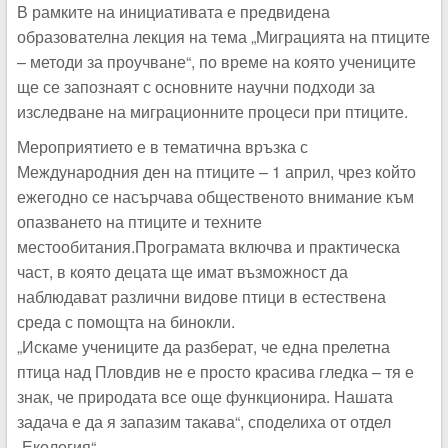
В рамките на инициативата е предвидена
образователна лекция на тема „Миграцията на птиците
– методи за проучване“, по време на която учениците
ще се запознаят с основните научни подходи за
изследване на миграционните процеси при птиците.
Мероприятието е в тематична връзка с
Международния ден на птиците – 1 април, чрез който
ежегодно се насърчава общественото внимание към
опазването на птиците и техните
местообитания.Програмата включва и практическа
част, в която децата ще имат възможност да
наблюдават различни видове птици в естествена
среда с помощта на бинокли.
„Искаме учениците да разберат, че една прелетна
птица над Пловдив не е просто красива гледка – тя е
знак, че природата все още функционира. Нашата
задача е да я запазим такава“, споделиха от отдел
„Екология“.