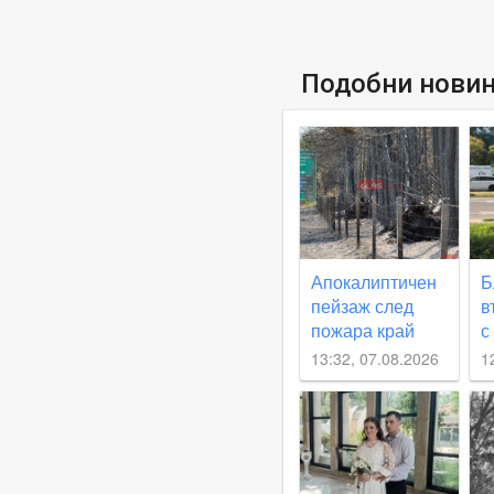
Подобни нови
Апокалиптичен
Б
пейзаж след
в
пожара край
с
магистрала
п
13:32, 07.08.2026
1
“Тракия“
п