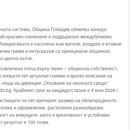
ената система, Община Пловдив обявява конкурс
 най-красиво озеленено и поддържано междублоково
 Инициативата е насочена към жители, входове и eтажни
 лични грижи и ентусиазъм са превърнали общинско
о цветно кътче.
 озеленена площ върху терен – общинска собственост,
о изпрати пет актуални снимки и кратко описание на
а поща на дирекция „Опазване на околната среда“:
div.bg
. Крайният срок за кандидатстване е 4 юни 2026 г.
стниците по пет критерия: размер на облагороденото
тетика и оформление, растително разнообразие,
ост на живущите, както и креативност и устойчиви
 резултат е 100 точки.