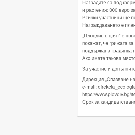
Наградите са под форм
и растения: 300 евро за
Всички участници ще п
Награждаването е план
„Пловдив в цвят“ е пов
покажат, че грижата за
поддържана градинка п
Ако имате такова място
За участие и допълнит
Дирекция „Опазване на
e-mail:
direkcia_ecologi
https://www.plovdiv.bg/i
Срок за кандидатстване