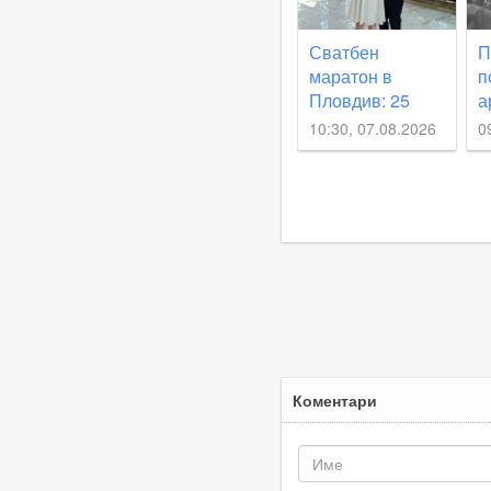
Сватбен
П
маратон в
п
Пловдив: 25
а
двойки си
т
10:30, 07.08.2026
0
казват „Да“ тази
о
събота
у
Г
К
Коментари