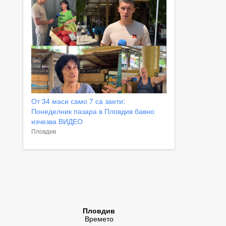
От 34 маси само 7 са заети:
Понеделник пазара в Пловдив бавно
изчезва ВИДЕО
Пловдив