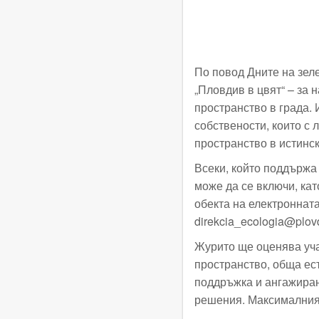
По повод Дните на зел
„Пловдив в цвят“ – за
пространство в града.
собствености, които с
пространство в истинск
Всеки, който поддържа
може да се включи, кат
обекта на електроннат
direkcia_ecologia@plov
Журито ще оценява уча
пространство, обща ес
поддръжка и ангажиран
решения. Максималният