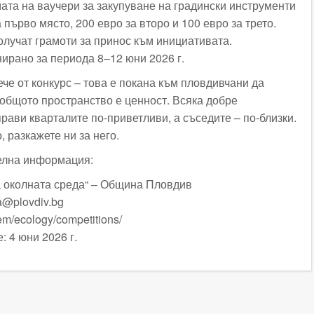
ата на ваучери за закупуване на градински инструменти
 първо място, 200 евро за второ и 100 евро за трето.
олучат грамоти за принос към инициативата.
ирано за периода 8–12 юни 2026 г.
ече от конкурс – това е покана към пловдивчани да
 общото пространство е ценност. Всяка добре
рави кварталите по-приветливи, а съседите – по-близки.
, разкажете ни за него.
елна информация:
 околната среда“ – Община Пловдив
a@plovdiv.bg
tem/ecology/competitions/
: 4 юни 2026 г.