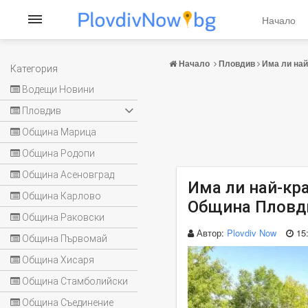
Начало
Начало
Пловдив
Има ли най
Категория
Водещи Новини
Пловдив
Община Марица
Община Родопи
Община Асеновград
Има ли най-кр
Община Карлово
Община Пловди
Община Раковски
Автор:
Plovdiv Now
15
Община Първомай
Община Хисаря
Община Стамболийски
Община Съединение