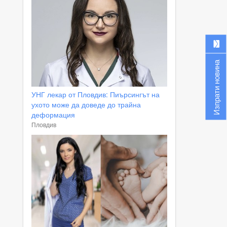
Изпрати новина
УНГ лекар от Пловдив: Пиърсингът на
ухото може да доведе до трайна
деформация
Пловдив