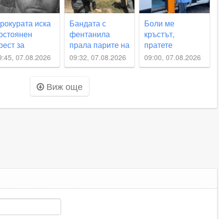
рокурата иска
Бандата с
Боли ме
остоянен
фентанила
кръстът,
рест за
прала парите на
пратете
ийнейджърите,
фондовата
линейка:
9:45, 07.08.2026
09:32, 07.08.2026
09:00, 07.08.2026
бвинени за
борса в САЩ
Половината
бийството на
сигнали до
Виж още
еорги от
Спешна помощ
ричим
в Пловдив не са
спешни