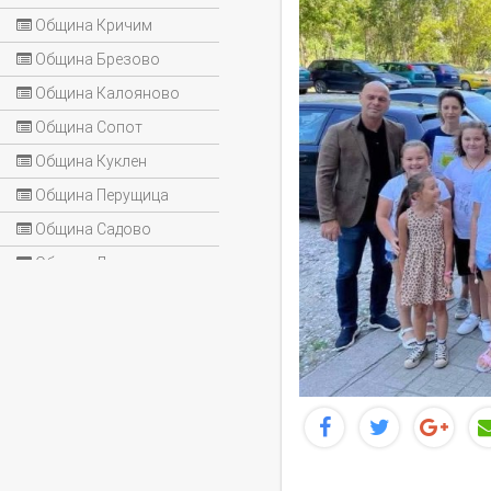
Община Кричим
Община Брезово
Община Калояново
Община Сопот
Община Куклен
Община Перущица
Община Садово
Община Лъки