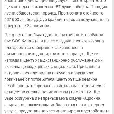
иновативни дистанционни услуги - телекеър, от който
ще могат да се възползват 57 души, община Пловдив
пусна обществена поръчка. Прогнозната стойност е
427 500 лв. без ДДС, а крайният срок за получаване на
офертите е 24 ноември.
По проекта ще бъдат доставени гривните, снабдени
със SOS бутоните, и ще се създаде специализирана
платформа за събиране и съхранение на
физиологичните данни, които те изпращат. Ще се
изгради и център за дистанционно обслужване 24/7,
включващо медицински специалисти. При спешни
ситуации, вследствие на получена аларма или
повикване от потребителя, центърът ще реагира
незабавно, като пренасочи сигнала на потребителя и
осъществи спешно повикване към номер 112. Ще
бъде осигурена и непрекъсваема комуникационна
свързаност, включваща мобилна гласова и интернет
услуга, предоставена чрез инсталирана в устройството