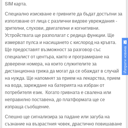
SIM карта.
Специално изискване е гривните да бъдат достъпни за
използване от лица с различни видове увреждания -
зрителни, слухови, двигателни и когнитивни.
Устройствата ще разполагат с редица функции. Ще
измерват пулса и насищането с кислород на кръвта.
Ще предоставят възможност за разговор със
Изпрати новина
специалист от центъра, както и програмиране на
доверени номера, на които служителите за
дистанционна грижа да могат да се обаждат в случай
на нужда. Ще напомнят за прием на лекарства, прием
на вода, зареждане на батерията на избран от
потребителя език. Когато гривната е свалена или
неправилно поставена, до платформата ще се
изпраща съобщение.
Спешно ще сигнализира за падане или загуба на
съзнание на възрастния човек, драстично повишаване