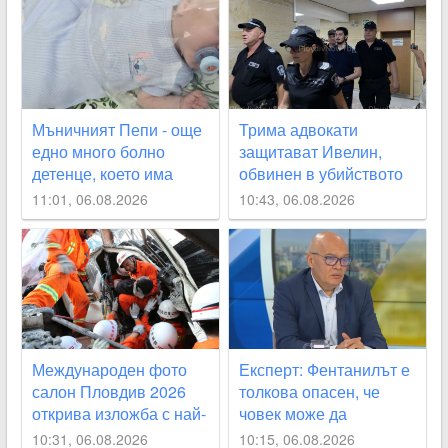
Мъничният Пепи - още
Трима адвокати
едно много болно
защитават Ивелин,
детенце, което има
обвинен в убийството
нужда от помощ
на жена в Първомай
11:01, 06.08.2026
10:43, 06.08.2026
Международен фото
Експерт: Фентанилът е
салон Пловдив 2026
толкова опасен, че
открива изложба с най-
човек може да
добрите фотографии
предозира с няколко
10:31, 06.08.2026
10:15, 06.08.2026