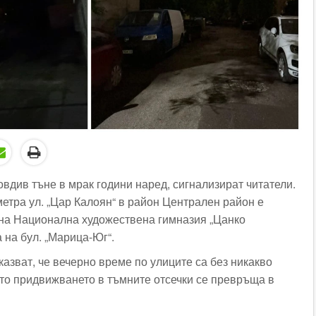
вдив тъне в мрак години наред, сигнализират читатели.
метра ул. „Цар Калоян“ в район Централен район е
на Национална художествена гимназия „Цанко
а на бул. „Марица-Юг“.
азват, че вечерно време по улиците са без никакво
ето придвижването в тъмните отсечки се превръща в