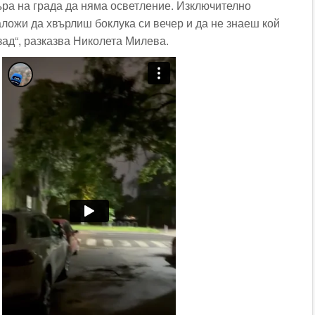
ъра на града да няма осветление. Изключително
аложи да хвърлиш боклука си вечер и да не знаеш кой
зад“, разказва Николета Милева.