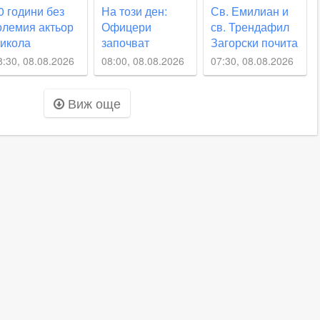
0 години без
На този ден:
Св. Емилиан и
олемия актьор
Офицери
св. Трендафил
икола
започват
Загорски почита
настасов
преврат, за да
Църквата днес
8:30, 08.08.2026
08:00, 08.08.2026
07:30, 08.08.2026
свалят княз
Александър I
Виж още
Батенберг