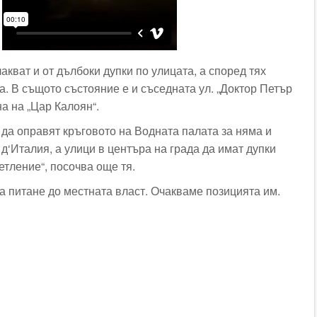
акват и от дълбоки дупки по улицата, а според тях
а. В същото състояние е и съседната ул. „Доктор Петър
на на „Цар Калоян“.
 да оправят кръговото на Водната палата за няма и
д‘Италия, а улици в центъра на града да имат дупки
етление“, посочва още тя.
а питане до местната власт. Очакваме позицията им.