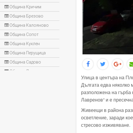
Община Кричим
Община Брезово
Община Калояново
Община Сопот
Община Куклен
Община Перущица
Община Садово
Община Лъки
Улица в центъра на Пло
Дългата едва няколко 
разположена на гърба 
Лавренов“ и е пресечн
Живеещи в района разк
осветление, заради ко
стресово изживяване.