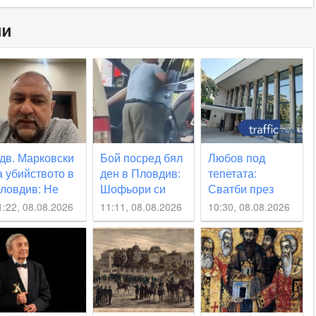
ни
дв. Марковски
Бой посред бял
Любов под
а убийството в
ден в Пловдив:
тепетата:
ловдив: Не
Шофьори си
Сватби през
ъм виждал
разменят удари
половин час в
1:22, 08.08.2026
11:11, 08.08.2026
10:30, 08.08.2026
одобна
насред оживено
Пловдив на
естокост от
кръстовище
магичната дата
епълнолетни,
ВИДЕО
8.08
2 години са
върде малко