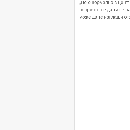
„Не е нормално в цент
неприятно е да ти се н
може да те изплаши от