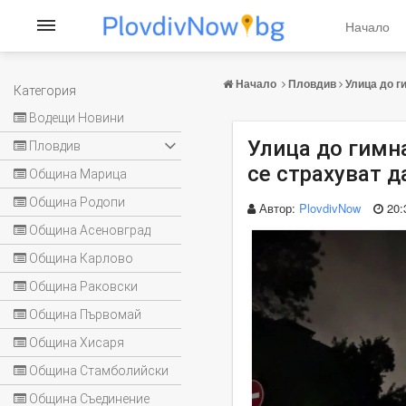
Начало
Начало
Пловдив
Улица до г
Категория
Водещи Новини
Улица до гимна
Пловдив
се страхуват д
Община Марица
Община Родопи
Автор:
PlovdivNow
20:
Община Асеновград
Община Карлово
Община Раковски
Община Първомай
Община Хисаря
Община Стамболийски
Община Съединение