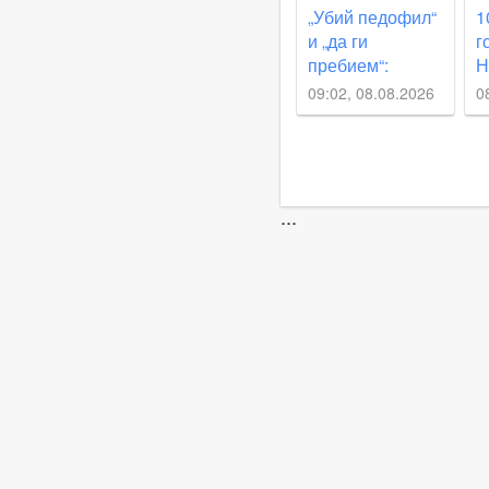
„Убий педофил“
1
и „да ги
г
пребием“:
Н
Обвинени за
А
09:02, 08.08.2026
0
жестокото
убийството в
Пловдив
споделяли
призиви с
...
насилие в
социалните
мрежи СНИМКИ