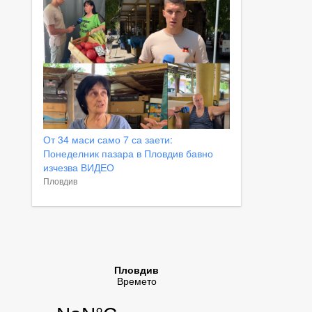
От 34 маси само 7 са заети:
Понеделник пазара в Пловдив бавно
изчезва ВИДЕО
Пловдив