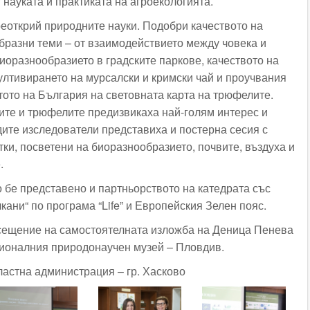
науката и практиката на агроекологията.
открий природните науки. Подобри качеството на
бразни теми – от взаимодействието между човека и
иоразнообразието в градските паркове, качеството на
ултивирането на мурсалски и кримски чай и проучвания
тото на България на световната карта на трюфелите.
ите и трюфелите предизвикаха най-голям интерес и
дите изследователи представиха и постерна сесия с
ки, посветени на биоразнообразието, почвите, въздуха и
.
о бе представено и партньорството на катедрата със
ани“ по програма “Life” и Европейския Зелен пояс.
сещение на самостоятелната изложба на Деница Пенева
в Регионалния природонаучен музей – Пловдив.
астна администрация – гр. Хасково