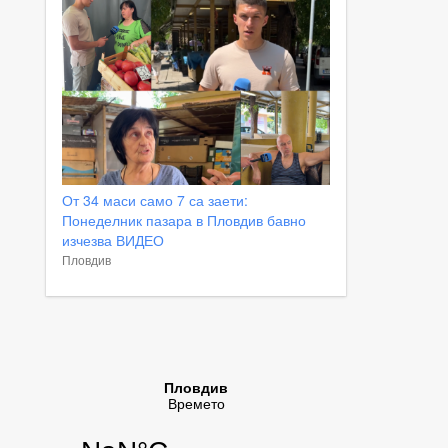
От 34 маси само 7 са заети:
Понеделник пазара в Пловдив бавно
изчезва ВИДЕО
Пловдив