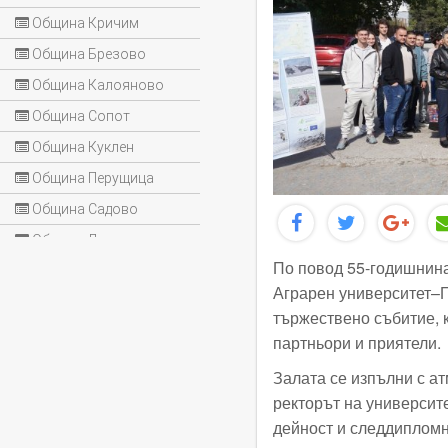
Община Кричим
Община Брезово
Община Калояново
Община Сопот
Община Куклен
Община Перущица
Община Садово
Община Лъки
По повод 55-годишнина
Аграрен университет–П
тържествено събитие, 
партньори и приятели.
Залата се изпълни с ат
ректорът на университе
дейност и следдипломн