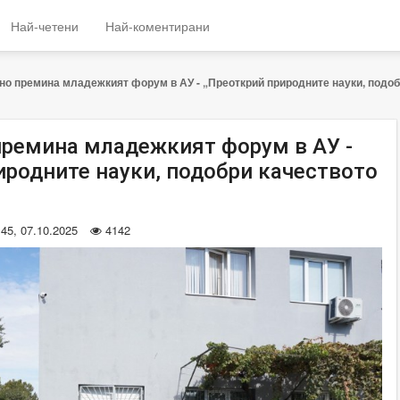
Най-четени
Най-коментирани
о премина младежкият форум в АУ - „Преоткрий природните науки, подоб
ремина младежкият форум в АУ -
иродните науки, подобри качеството
:45, 07.10.2025
4142