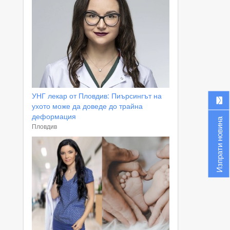
УНГ лекар от Пловдив: Пиърсингът на
ухото може да доведе до трайна
деформация
Изпрати новина
Пловдив