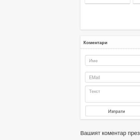
убития Георги
О
Кузев с призив
н
за промяна в
м
закона
с
Коментари
Вашият коментар през