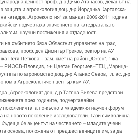
дународна дейност проф. д-р Димо Атанасов, деканът на
а защита и агроекология доц. д-р Йорданка Карталска-
на катедра „Агроекология“ за мандат 2009-2011 година
джийски подчертаха значението на катедрата като
лизъм, научни постижения и отдаденост.
и на събитието бяха Областнит управител на град
равкова, проф. дсн Димитър Греков, ректор на АУ
г-жа Петя Петкова – зам.-кмет на район „Южен“, г-жа
– РИОСВ-Пловдив, г-н Цветан Георгиев–ТЕЦ „Марица-
култета по агрономство доц. д-р Атанас Севов, гл. ас. д-р
оном в Агроекологичен център към АУ.
дра „Агроекология“ доц. д-р Татяна Билева представи
стиженията през годините, подчертавайки
 поколенията, а по-късно в младежкия научен форум
а на новото поколение изследователи. Тази символична
 бъдеще бе акцентът на честването – младите учени
ата основа, положена от предшествениците им, за да