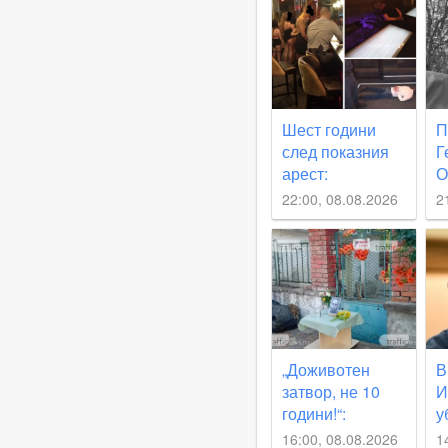
Шест години
П
след показния
Г
арест:
О
Окончателна
п
22:00, 08.08.2026
2
развръзка по
ч
делото за
с
пловдивския
еротичен бар
“Силикон“
„Доживотен
В
затвор, не 10
И
години!“:
у
Приятел на
П
16:00, 08.08.2026
1