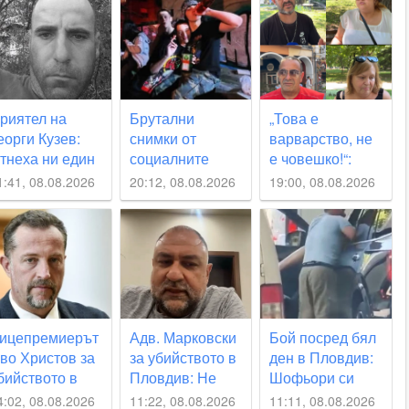
риятел на
Брутални
„Това е
еорги Кузев:
снимки от
варварство, не
тнеха ни един
социалните
е човешко!“:
рекрасен
мрежи от
Пловдивчани
1:41, 08.08.2026
20:12, 08.08.2026
19:00, 08.08.2026
овек, искаме
нападението
потресени след
праведливост
срещу Георги
убийството на
Кузев
Младежкия
хълм ВИДЕО
ицепремиерът
Адв. Марковски
Бой посред бял
во Христов за
за убийството в
ден в Пловдив:
бийството в
Пловдив: Не
Шофьори си
ловдив:
съм виждал
разменят удари
4:02, 08.08.2026
11:22, 08.08.2026
11:11, 08.08.2026