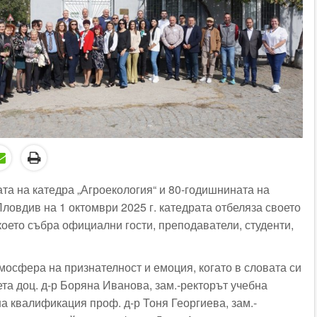
та на катедра „Агроекология“ и 80-годишнината на
ловдив на 1 октомври 2025 г. катедрата отбеляза своето
което събра официални гости, преподаватели, студенти,
мосфера на признателност и емоция, когато в словата си
та доц. д-р Боряна Иванова, зам.-ректорът учебна
а квалификация проф. д-р Тоня Георгиева, зам.-