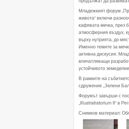
продължат да развиват 
Младежкият форум „Пре
живота“ включи разноо
кафявата мечка, през б
атмосферния въздух, к
върху нутрията, до мяс
Именно темите за мечк
активна дискусия. Мла
впечатляващи разработ
устойчивото земеделие
В рамките на събитиет
сдружение „Зелени Балк
Форумът завърши с по
„Illustratratorium II“ 
Снимков материал: Обл