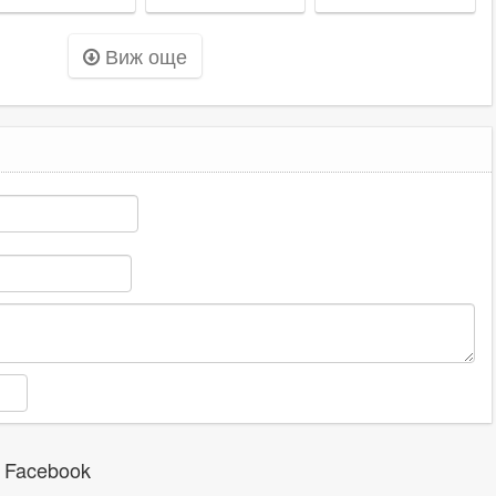
пасно е да
подобна
насред оживено
аричаме деца
жестокост от
кръстовище
Виж още
алолетните
непълнолетни,
ВИДЕО
адисти
12 години са
твърде малко
 Facebook