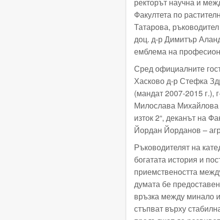
ректорът научна и меж
Факултета по растителн
Татарова, ръководител 
доц. д-р Димитър Алан
емблема на професиона
Сред официалните гост
Хасково д-р Стефка Зд
(мандат 2007-2015 г.), 
Милослава Михайлова 
изток 2“, деканът на Фа
Йордан Йорданов – агр
Ръководителят на кате
богатата история и по
приемствеността между
думата бе предоставен
връзка между минало и
стъпват върху стабилн