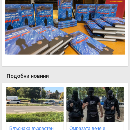
Подобни новини
Блъснаха възрастен
Омразата вече е