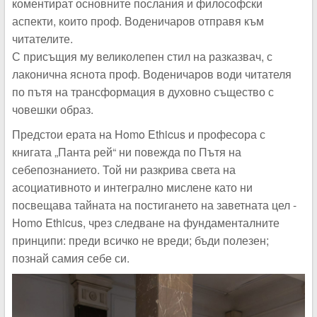
коментират основните послания и философски
аспекти, които проф. Воденичаров отправя към
читателите.
С присъщия му великолепен стил на разказвач, с
лаконична яснота проф. Воденичаров води читателя
по пътя на трансформация в духовно същество с
човешки образ.
Предстои ерата на Homo Ethicus и професора с
книгата „Панта рей“ ни повежда по Пътя на
себепознанието. Той ни разкрива света на
асоциативното и интегрално мислене като ни
посвещава тайната на постигането на заветната цел -
Homo Ethicus, чрез следване на фундаменталните
принципи: преди всичко не вреди; бъди полезен;
познай самия себе си.