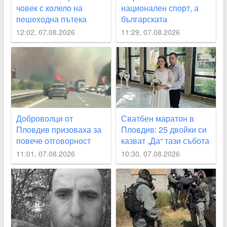
човек с колело на
национален спорт, а
пешеходна пътека
българската
толерантност - мит
12:02, 07.08.2026
11:29, 07.08.2026
Доброволци от
Сватбен маратон в
Пловдив призоваха за
Пловдив: 25 двойки си
повече отговорност
казват „Да“ тази събота
след пожара край АМ
11:01, 07.08.2026
10:30, 07.08.2026
„Тракия“