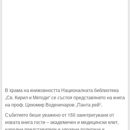
В храма на книжовността Националната библиотека
„Св. Кирил и Методи“ се състоя представянето на книга
на проф. Цекомир Воденичаров „Панта рей“.
Събитието беше уважено от 150 заинтригувани от
новата книга гости – академичен и медицински елит,
народни представители и здравни политици и