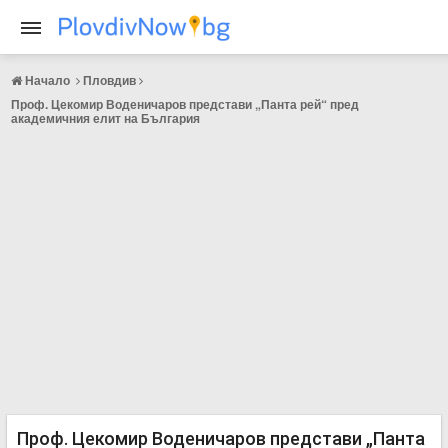
Начало
Пловдив
Проф. Цекомир Воденичаров представи „Панта рей“ пред
академичния елит на България
Проф. Цекомир Воденичаров представи „Панта