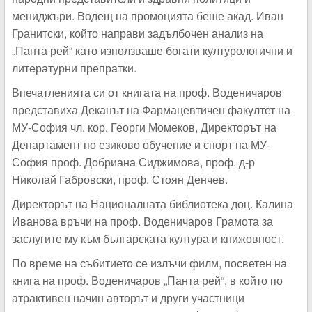
мениджъри. Водещ на промоцията беше акад. Иван
Гранитски, който направи задълбочен анализ на
„Панта рей“ като използваше богати културологични и
литературни препратки.
Впечатленията си от книгата на проф. Воденичаров
представиха Деканът на Фармацевтичен факултет на
МУ-София чл. кор. Георги Момеков, Директорът на
Департамент по езиково обучение и спорт на МУ-
София проф. Добриана Сиджимова, проф. д-р
Николай Габровски, проф. Стоян Денчев.
Директорът на Националната библиотека доц. Калина
Иванова връчи на проф. Воденичаров Грамота за
заслугите му към българската култура и книжовност.
По време на събитието се излъчи филм, посветен на
книга на проф. Воденичаров „Панта рей“, в който по
атрактивен начин авторът и други участници