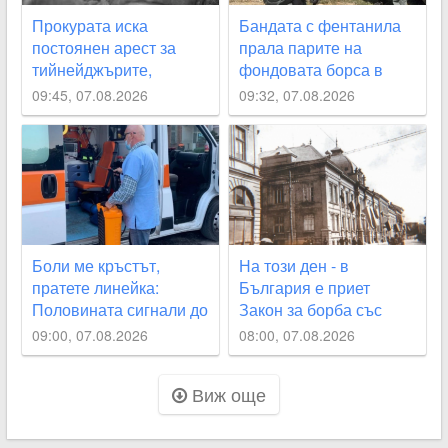
Прокурата иска
Бандата с фентанила
постоянен арест за
прала парите на
тийнейджърите,
фондовата борса в
обвинени за
САЩ
09:45, 07.08.2026
09:32, 07.08.2026
убийството на Георги
от Кричим
Боли ме кръстът,
На този ден - в
пратете линейка:
България е приет
Половината сигнали до
Закон за борба със
Спешна помощ в
скъпотията
09:00, 07.08.2026
08:00, 07.08.2026
Пловдив не са спешни
Виж още