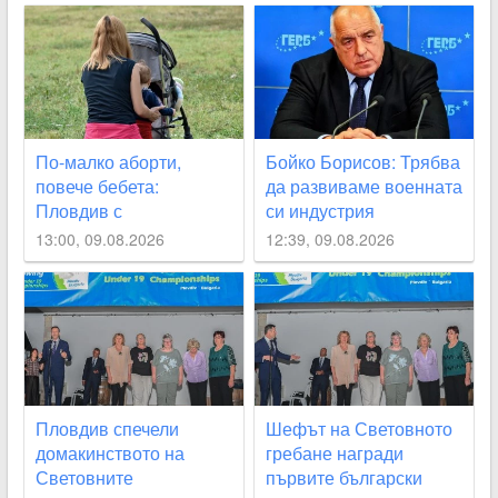
По-малко аборти,
Бойко Борисов: Трябва
повече бебета:
да развиваме военната
Пловдив с
си индустрия
обнадеждаващ
13:00, 09.08.2026
12:39, 09.08.2026
демографски обрат
Пловдив спечели
Шефът на Световното
домакинството на
гребане награди
Световните
първите български