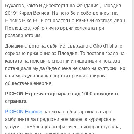
Бухалов, както и директорът на Фондация „Пловдив
2019“ Кирил Велчев. На него бе и собственикът на
Electric Bike EU и основател на PIGEON express Иван
Петлешков, който лично връчи колелата при
раздаването им.
Домакинството на събитие, свързано с Giro d’Italia, е
сериозно признание за Пловдив. То поставя града на
картата на големите спортни инициативи и показва
потенциала му да бъде сцена не само на културни, но
и на международни спортни прояви с широка
обществена енергия.
PIGEON Express стартира с над 1000 локации в
страната
PIGEON Express
навлиза на българския пазар с
амбицията да предложи нов модел в куриерските
услуги – комбинация от физическа инфраструктура,
автоматизация и технологични решения.