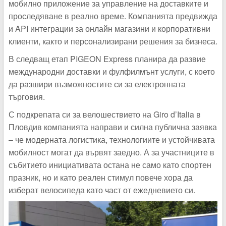
мобилно приложение за управление на доставките и
проследяване в реално време. Компанията предвижда
и API интеграции за онлайн магазини и корпоративни
клиенти, както и персонализирани решения за бизнеса.
В следващ етап PIGEON Express планира да развие
международни доставки и фулфилмънт услуги, с което
да разшири възможностите си за електронната
търговия.
С подкрепата си за велошествието на Giro d’Italia в
Пловдив компанията направи и силна публична заявка
– че модерната логистика, технологиите и устойчивата
мобилност могат да вървят заедно. А за участниците в
събитието инициативата остана не само като спортен
празник, но и като реален стимул повече хора да
изберат велосипеда като част от ежедневието си.