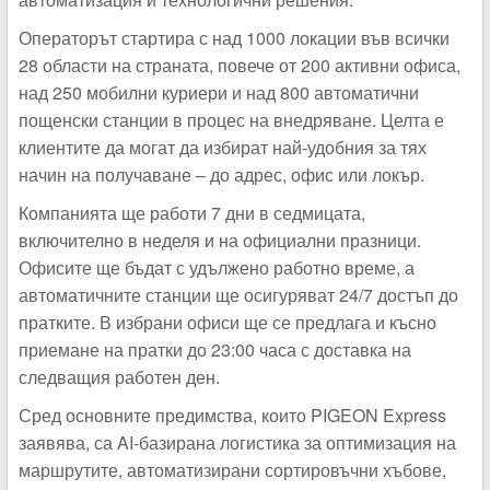
Операторът стартира с над 1000 локации във всички
28 области на страната, повече от 200 активни офиса,
над 250 мобилни куриери и над 800 автоматични
пощенски станции в процес на внедряване. Целта е
клиентите да могат да избират най-удобния за тях
начин на получаване – до адрес, офис или локър.
Компанията ще работи 7 дни в седмицата,
включително в неделя и на официални празници.
Офисите ще бъдат с удължено работно време, а
автоматичните станции ще осигуряват 24/7 достъп до
пратките. В избрани офиси ще се предлага и късно
приемане на пратки до 23:00 часа с доставка на
следващия работен ден.
Сред основните предимства, които PIGEON Express
заявява, са AI-базирана логистика за оптимизация на
маршрутите, автоматизирани сортировъчни хъбове,