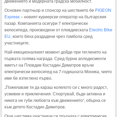
движението и модерната градска мобилност.
Основен партньор и спонсор на шествието бе
PIGEON
Express
– новият куриерски оператор на българския
пазар. Компанията осигури 7 електрически
велосипеда, произведени от пловдивската
Electric Bike
EU,
които бяха раздадени чрез томбола сред
участниците.
Най-емоционалният момент дойде при тегленето на
първата голяма награда. Сред бурни аплодисменти
кметът на Пловдив Костадин Димитров връчи
електрически велосипед на 7-годишната Моника, чието
име бе изтеглено първо.
„Пожелавам ти да караш колелото си с много радост,
усмивки и приключения. Спортувай, бъди активна и
никога не губи любовта към движението“, обърна се
към детето Костадин Димитров.
Още шестима участници си тръгнаха с електрически