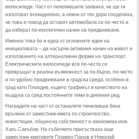
велосипеди. Част от печелившите заявиха, че ще ги
използват всекидневно, а някои от тях дори споделиха,
че това е повод да оставят автомобила си по-често и
да изберат по-екологичен начин на придвижване.
Именно това бе и една от основните идеи на
инициативата – да насърчи активния начин на живот и
използването на алтернативни форми на транспорт.
Електрическите велосипеди все по-често се
превръщат в реална възможност за по-бързо, по-чисто
и по-удобно придвижване в градска среда, особено в
град като Пловдив, където трафикът и качеството на
въздуха са сред постоянните теми в дневния ред.
Наградите на част от останалите печеливши бяха
връчени от заместник-кмета по строителство,
инвестиции, общинска собственост и икономика инж.
Хакъ Сакъбов. На събитието присъстваха още
заместник-кметовете Пламен Панов и Николай