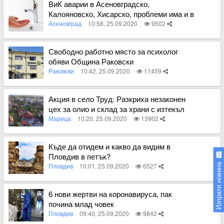
ВиК аварии в Асеновградско,
Калояновско, Хисарско, проблеми има и в
Пловдив
Асеновград
10:58, 25.09.2020
9502
Вижте пълното съдържание
Свободно работно място за психолог
обяви Община Раковски
Раковски
10:42, 25.09.2020
11459
Вижте пълното съдържание
Акция в село Труд: Разкриха незаконен
цех за олио и склад за храни с изтекъл
срок
Марица
10:20, 25.09.2020
13902
Вижте пълното съдържание
Къде да отидем и какво да видим в
Пловдив в петък?
Пловдив
10:01, 25.09.2020
6527
Изпрати новина
Вижте пълното съдържание
6 нови жертви на коронавируса, пак
почина млад човек
Пловдив
09:40, 25.09.2020
9842