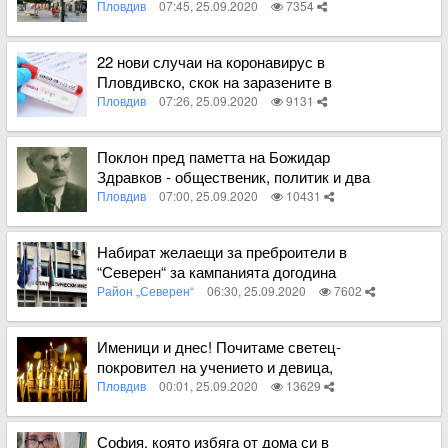
Пловдив
07:45, 25.09.2020
7354
Вижте пълното съдържание
22 нови случаи на коронавирус в
Пловдивско, скок на заразените в
страната
Пловдив
07:26, 25.09.2020
9131
Вижте пълното съдържание
Поклон пред паметта на Божидар
Здравков - общественик, политик и два
пъти кмет на Пловдив
Пловдив
07:00, 25.09.2020
10431
Вижте пълното съдържание
Набират желаещи за преброители в
“Северен“ за кампанията догодина
Район „Северен“
06:30, 25.09.2020
7602
Вижте пълното съдържание
Именици и днес! Почитаме светец-
покровител на учението и девица,
отдадена на вярата
Пловдив
00:01, 25.09.2020
13629
Вижте пълното съдържание
София, която избяга от дома си в