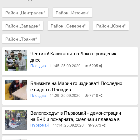
Район „Централен“
Район „Източен“
Район „Западен“
Район „Северен“
Район „Южен“
Район „Тракия“
Честито! Капитанът на Локо е рожденик
днес
Пловдив
11:45, 25.09.2020
6205
Вижте пълното съдържание
Близките на Марин го издирват! Последно
е видян в Пловдив
Пловдив
11:29, 25.09.2020
7718
Вижте пълното съдържание
Велопоходът в Първомай - демонстрации
на БЧК и пожарната, смелчаци плаваха в
язовира
Първомай
11:14, 25.09.2020
9673
Вижте пълното съдържание