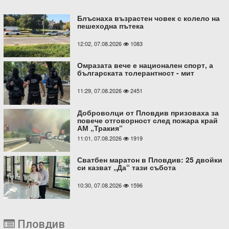
Блъснаха възрастен човек с колело на
пешеходна пътека
12:02, 07.08.2026
1083
Омразата вече е национален спорт, а
българската толерантност - мит
11:29, 07.08.2026
2451
Доброволци от Пловдив призоваха за
повече отговорност след пожара край
АМ „Тракия“
11:01, 07.08.2026
1919
Сватбен маратон в Пловдив: 25 двойки
си казват „Да“ тази събота
10:30, 07.08.2026
1596
Пловдив