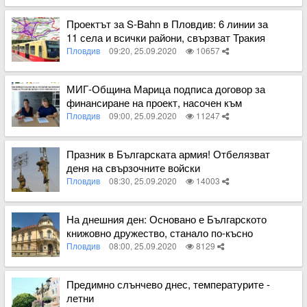
Вижте пълното съдържание
Проектът за S-Bahn в Пловдив: 6 линии за
11 села и всички райони, свързват Тракия
с Филипово
Пловдив
09:20, 25.09.2020
10657
Вижте пълното съдържание
МИГ-Община Марица подписа договор за
финансиране на проект, насочен към
съхраняване и развитие на местния
Пловдив
09:00, 25.09.2020
11247
фолклор
Вижте пълното съдържание
Празник в Българската армия! Отбелязват
деня на свързочните войски
Пловдив
08:30, 25.09.2020
14003
Вижте пълното съдържание
На днешния ден: Основано е Българското
книжовно дружество, станало по-късно
БАН
Пловдив
08:00, 25.09.2020
8129
Вижте пълното съдържание
Предимно слънчево днес, температурите -
летни