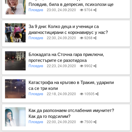
Пловдив, била в депресия, психолози ще
работят с нея
Пловдив
23:00, 24.09.2020
9704
Вижте пълното съдържание
За 9 дни: Колко деца и ученици са
диагностицирани с коронавирус у нас?
Пловдив
22:30, 24.09.2020
9268
Вижте пълното съдържание
Блокадата на Сточна гара приключи,
протестърите се разотидоха
Пловдив
22:23, 24.09.2020
9902
Вижте пълното съдържание
Катастрофа на кръгово в Тракия, ударили
са се три коли
Пловдив
22:18, 24.09.2020
10505
Вижте пълното съдържание
Как да разпознаем отслабения имунитет?
Как да го подсилим?
Пловдив
22:00, 24.09.2020
7500
Вижте пълното съдържание