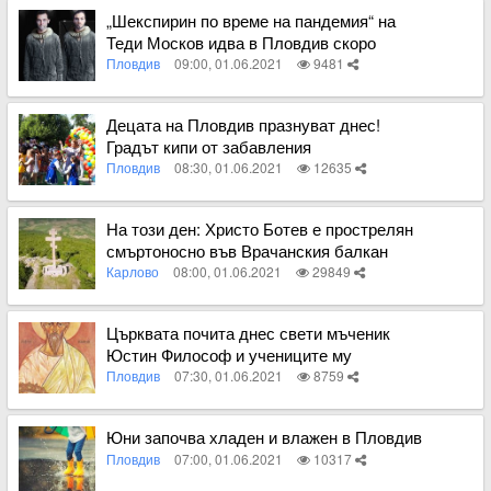
„Шекспирин по време на пандемия“ на
Теди Москов идва в Пловдив скоро
Пловдив
09:00, 01.06.2021
9481
Вижте пълното съдържание
Децата на Пловдив празнуват днес!
Градът кипи от забавления
Пловдив
08:30, 01.06.2021
12635
Вижте пълното съдържание
На този ден: Христо Ботев е прострелян
смъртоносно във Врачанския балкан
Карлово
08:00, 01.06.2021
29849
Вижте пълното съдържание
Църквата почита днес свети мъченик
Юстин Философ и учениците му
Пловдив
07:30, 01.06.2021
8759
Вижте пълното съдържание
Юни започва хладен и влажен в Пловдив
Пловдив
07:00, 01.06.2021
10317