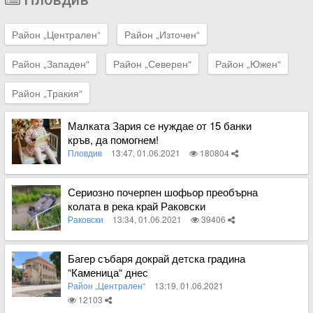
Район „Централен“
Район „Източен“
Район „Западен“
Район „Северен“
Район „Южен“
Район „Тракия“
Малката Зария се нуждае от 15 банки
кръв, да помогнем!
Пловдив
13:47, 01.06.2021
180804
Вижте пълното съдържание
Сериозно почерпен шофьор преобърна
колата в река край Раковски
Раковски
13:34, 01.06.2021
39406
Вижте пълното съдържание
Багер събаря докрай детска градина
“Каменица“ днес
Район „Централен“
13:19, 01.06.2021
12103