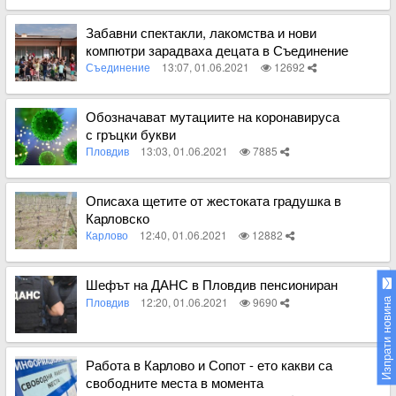
Вижте пълното съдържание
Забавни спектакли, лакомства и нови
компютри зарадваха децата в Съединение
Съединение
13:07, 01.06.2021
12692
Вижте пълното съдържание
Обозначават мутациите на коронавируса
с гръцки букви
Пловдив
13:03, 01.06.2021
7885
Вижте пълното съдържание
Описаха щетите от жестоката градушка в
Карловско
Карлово
12:40, 01.06.2021
12882
Вижте пълното съдържание
Шефът на ДАНС в Пловдив пенсиониран
Пловдив
12:20, 01.06.2021
9690
Изпрати новина
Вижте пълното съдържание
Работа в Карлово и Сопот - ето какви са
свободните места в момента