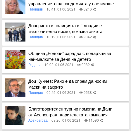
управлението на пандемията у нас имаше
грешки
Пловдив
10:41, 01.06.2021
8246
Вижте пълното съдържание
Доверието в полицията в Пловдив е
изключително ниско, показва анкета
Пловдив
10:19, 01.06.2021
9842
Вижте пълното съдържание
Община „Родопи” зарадва с подаръци за
най-малките за Деня на детето
Родопи
10:02, 01.06.2021
9082
Вижте пълното съдържание
Доц Кунчев: Рано е да спрем да носим
маски на закрито
Пловдив
09:45, 01.06.2021
9538
Вижте пълното съдържание
Благотворителен турнир помогна на Дани
от Асеновград, дарителската кампания
продължава
Асеновград
09:20, 01.06.2021
11590
Вижте пълното съдържание