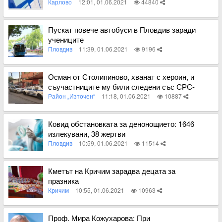
Карлово
12:01, 01.06.2021
44840
Вижте пълното съдържание
Пускат повече автобуси в Пловдив заради
учениците
Пловдив
11:39, 01.06.2021
9196
Вижте пълното съдържание
Осман от Столипиново, хванат с хероин, и
съучастниците му били следени със СРС-
та
Район „Източен“
11:18, 01.06.2021
10887
Вижте пълното съдържание
Ковид обстановката за денонощието: 1646
излекувани, 38 жертви
Пловдив
10:59, 01.06.2021
11514
Вижте пълното съдържание
Кметът на Кричим зарадва децата за
празника
Кричим
10:55, 01.06.2021
10963
Вижте пълното съдържание
Проф. Мира Кожухарова: При