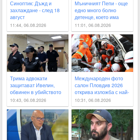
Синоптик: Дъжд и
Мъничният Пепи - още
захлаждане - след 18
едно много болно
август
детенце, което има
нужда от помощ
11:44, 06.08.2026
11:01, 06.08.2026
Трима адвокати
Международен фото
защитават Ивелин,
салон Пловдив 2026
обвинен в убийството
открива изложба с най-
на жена в Първомай
добрите фотографии
10:43, 06.08.2026
10:31, 06.08.2026