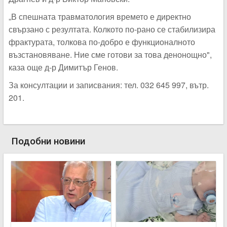
„В спешната травматология времето е директно
свързано с резултата. Колкото по-рано се стабилизира
фрактурата, толкова по-добро е функционалното
възстановяване. Ние сме готови за това денонощно",
каза още д-р Димитър Генов.
За консултации и записвания: тел. 032 645 997, вътр.
201.
Подобни новини