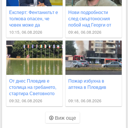
Експерт: Фентанилът е
Нови подробности
толкова опасен, че
след смъртоносния
човек може да
побой над Георги от
предозира с няколко
Кричим
10:15, 06.08.2026
09:46, 06.08.2026
зрънца
От днес Пловдив е
Пожар избухна в
столица на гребането,
аптека в Пловдив
стартира Световното
до 19 години
09:32, 06.08.2026
09:18, 06.08.2026
Виж още