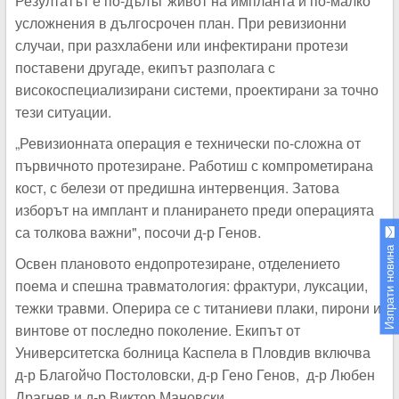
Резултатът е по-дълъг живот на импланта и по-малко
усложнения в дългосрочен план. При ревизионни
случаи, при разхлабени или инфектирани протези
поставени другаде, екипът разполага с
високоспециализирани системи, проектирани за точно
тези ситуации.
„Ревизионната операция е технически по-сложна от
първичното протезиране. Работиш с компрометирана
кост, с белези от предишна интервенция. Затова
изборът на имплант и планирането преди операцията
са толкова важни", посочи д-р Генов.
Изпрати новина
Освен плановото ендопротезиране, отделението
поема и спешна травматология: фрактури, луксации,
тежки травми. Оперира се с титаниеви плаки, пирони и
винтове от последно поколение. Екипът от
Университетска болница Каспела в Пловдив включва
д-р Благойчо Постоловски, д-р Гено Генов, д-р Любен
Драгнев и д-р Виктор Мановски.