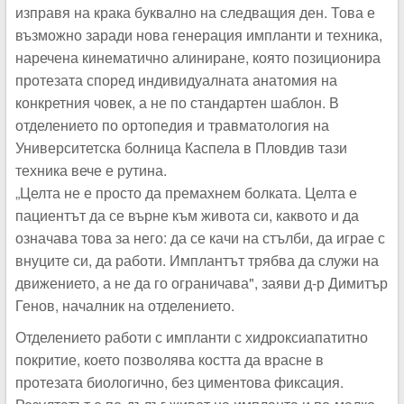
изправя на крака буквално на следващия ден. Това е
възможно заради нова генерация импланти и техника,
наречена кинематично алиниране, която позиционира
протезата според индивидуалната анатомия на
конкретния човек, а не по стандартен шаблон. В
отделението по ортопедия и травматология на
Университетска болница Каспела в Пловдив тази
техника вече е рутина.
„Целта не е просто да премахнем болката. Целта е
пациентът да се върне към живота си, каквото и да
означава това за него: да се качи на стълби, да играе с
внуците си, да работи. Имплантът трябва да служи на
движението, а не да го ограничава", заяви д-р Димитър
Генов, началник на отделението.
Отделението работи с импланти с хидроксиапатитно
покритие, което позволява костта да врасне в
протезата биологично, без циментова фиксация.