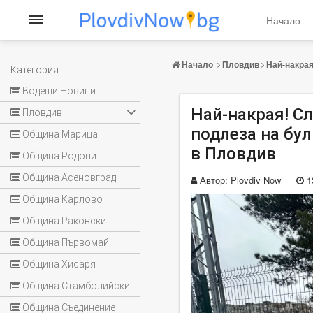
Начало
Начало
Пловдив
Най-накрая
Категория
Водещи Новини
Най-накрая! С
Пловдив
подлеза на бул
Община Марица
в Пловдив
Община Родопи
Община Асеновград
Автор:
Plovdiv Now
1
Община Карлово
Община Раковски
Община Първомай
Община Хисаря
Община Стамболийски
Община Съединение