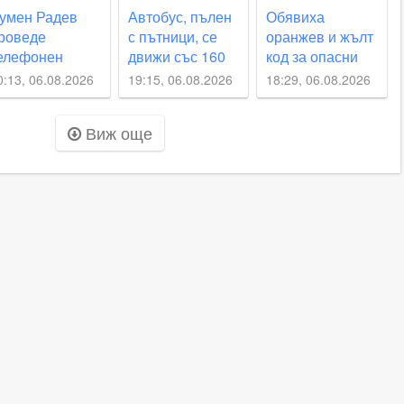
умен Радев
Автобус, пълен
Обявиха
роведе
с пътници, се
оранжев и жълт
елефонен
движи със 160
код за опасни
азговор с
км/час по
жеги утре
0:13, 06.08.2026
19:15, 06.08.2026
18:29, 06.08.2026
инистъра на
магистралата
ъншните
Виж още
аботи на
еликобритания
д Милибанд