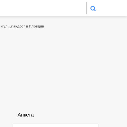
 и ул. „Ландос“ в Пловдив
Анкета