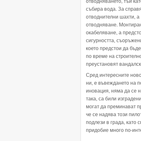
отводняването, тъй кат
събира вода. За справ
отводнителни шахти, а 
отводняване. Монтиран
окабеляване, а предсто
сигурността, съоръжен
което предстои да бъд
по време на строително
преустановят вандалск
Сред интересните ново
ни, е въвеждането на 
иновация, няма да се н
така, са били изграден
могат да преминават п
че се надява този пило
подлези в града, като 
придобие много по-инт