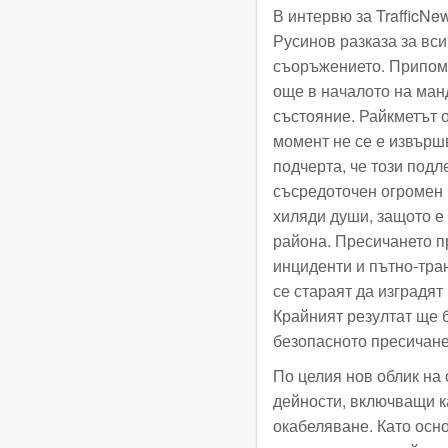
В интервю за TrafficNe
Русинов разказа за вс
съоръжението. Припомн
още в началото на ман
състояние. Райкметът о
момент не се е извърш
подчерта, че този подл
съсредоточен огромен ч
хиляди души, защото е
района. Пресичането п
инциденти и пътно-тра
се стараят да изградят
Крайният резултат ще 
безопасното пресичане
По целия нов облик на
дейности, включващи к
окабеляване. Като осн