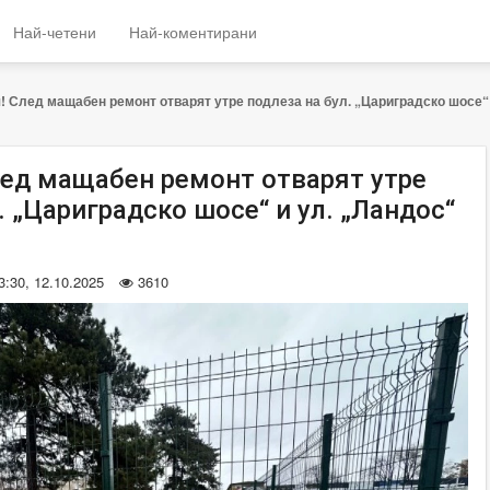
Най-четени
Най-коментирани
! След мащабен ремонт отварят утре подлеза на бул. „Цариградско шосе“
лед мащабен ремонт отварят утре
. „Цариградско шосе“ и ул. „Ландос“
3:30, 12.10.2025
3610