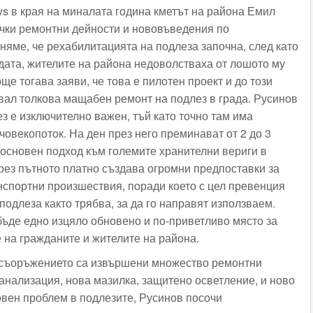
ws в края на миналата година кметът на района Емил
ички ремонтни дейности и нововъведения по
яме, че рехабилитацията на подлеза започна, след като
дата, жителите на района недоволстваха от лошото му
ще тогава заяви, че това е пилотен проект и до този
вал толкова мащабен ремонт на подлез в града. Русинов
ез е изключително важен, тъй като точно там има
овекопоток. На ден през него преминават от 2 до 3
 основен подход към големите хранителни вериги в
рез пътното платно създава огромни предпоставки за
нспортни произшествия, поради което с цел превенция
 подлеза както трябва, за да го направят използваем.
бъде едно изцяло обновено и по-приветливо място за
 на гражданите и жителите на района.
 съоръжението са извършени множество ремонтни
анализация, нова мазилка, защитено осветление, и ново
овен проблем в подлезите, Русинов посочи