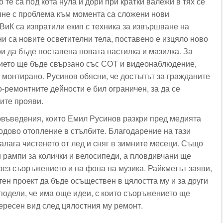
о те са под кота нула и дори при кратки валежи в тях се
яне с проблема към момента са сложени нови
ВиК са изпратили екип с техника за извършване на
и са новите осветителни тела, поставено е изцяло ново
и да бъде поставена новата настилка и мазилка. За
ието ще бъде свързано със СОТ и видеонаблюдение,
е монтирано. Русинов обясни, че достъпът за гражданите
-ремонтните дейности е бил ограничен, за да се
ите прояви.
въведения, които Емил Русинов разкри пред медията
подово отопление в стълбите. Благодарение на тази
алага чистенето от лед и сняг в зимните месеци. Също
и рампи за колички и велосипеди, а пловдивчани ще
рез съоръжението и на фона на музика. Райкметът заяви,
тен проект да бъде осъществен в цялостта му и за други
сподели, че има още идеи, с които съоръжението ще
ересен вид след цялостния му ремонт.