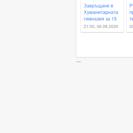
Завръщане в
Р
Хуманитарната
п
гимназия за 15
т
септември –
р
21:00, 06.08.2026
2
реален срок или
м
мисия
в
невъзможна
р
ВИДЕО
В
Е
...