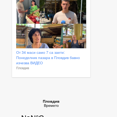
От 34 маси само 7 са заети:
Понеделник пазара в Пловдив бавно
изчезва ВИДЕО
Пловдив