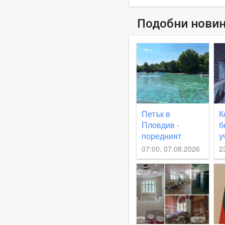
Подобни нови
Петък в
К
Пловдив -
б
поредният
у
слънчев и много
о
07:00, 07.08.2026
2
топъл ден
п