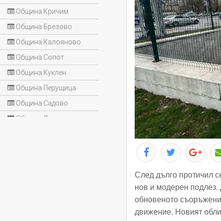
Община Кричим
Община Брезово
Община Калояново
Община Сопот
Община Куклен
Община Перущица
Община Садово
Община Лъки
След дълго протичил се
нов и модерен подлез. 
обновеното съоръжение 
движение. Новият обли