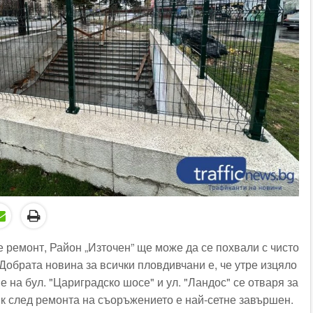
 ремонт, Район „Източен” ще може да се похвали с чисто
Добрата новина за всички пловдивчани е, че утре изцяло
на бул. "Цариградско шосе" и ул. "Ландос" се отваря за
к след ремонта на съоръжението е най-сетне завършен.