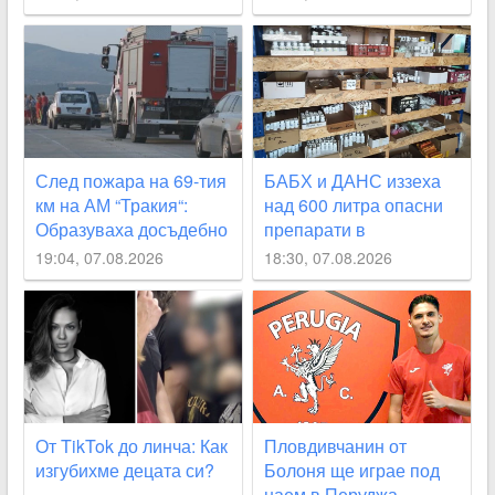
като глутница
След пожара на 69-тия
БАБХ и ДАНС иззеха
км на АМ “Тракия“:
над 600 литра опасни
Образуваха досъдебно
препарати в
производство
Пловдивско
19:04, 07.08.2026
18:30, 07.08.2026
От TikTok до линча: Как
Пловдивчанин от
изгубихме децата си?
Болоня ще играе под
наем в Перуджа