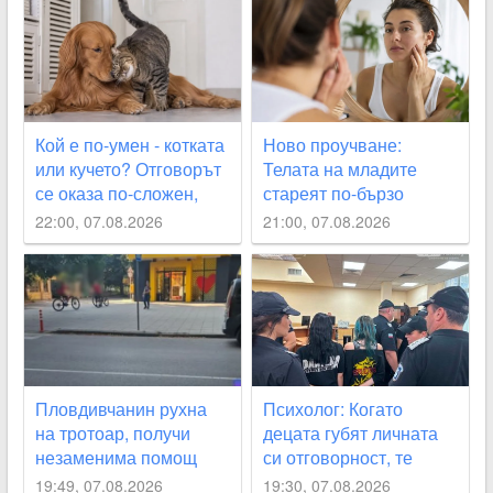
Кой е по-умен - котката
Ново проучване:
или кучето? Отговорът
Телата на младите
се оказа по-сложен,
стареят по-бързо
отколкото изглежда
22:00, 07.08.2026
21:00, 07.08.2026
Пловдивчанин рухна
Психолог: Когато
на тротоар, получи
децата губят личната
незаменима помощ
си отговорност, те
започват да действат
19:49, 07.08.2026
19:30, 07.08.2026