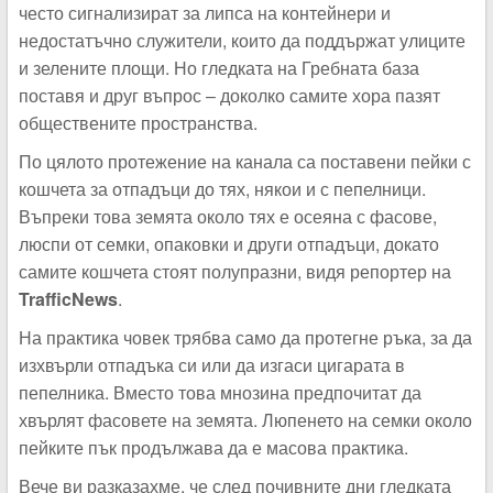
често сигнализират за липса на контейнери и
недостатъчно служители, които да поддържат улиците
и зелените площи. Но гледката на Гребната база
поставя и друг въпрос – доколко самите хора пазят
обществените пространства.
По цялото протежение на канала са поставени пейки с
кошчета за отпадъци до тях, някои и с пепелници.
Въпреки това земята около тях е осеяна с фасове,
люспи от семки, опаковки и други отпадъци, докато
самите кошчета стоят полупразни, видя репортер на
TrafficNews
.
На практика човек трябва само да протегне ръка, за да
изхвърли отпадъка си или да изгаси цигарата в
пепелника. Вместо това мнозина предпочитат да
хвърлят фасовете на земята. Люпенето на семки около
пейките пък продължава да е масова практика.
Вече ви разказахме, че след почивните дни гледката