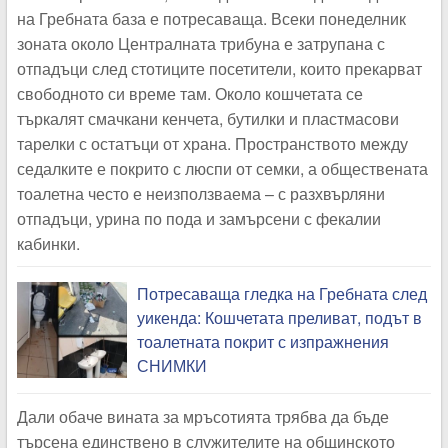
на Гребната база е потресаваща. Всеки понеделник
зоната около Централната трибуна е затрупана с
отпадъци след стотиците посетители, които прекарват
свободното си време там. Около кошчетата се
търкалят смачкани кенчета, бутилки и пластмасови
тарелки с остатъци от храна. Пространството между
седалките е покрито с люспи от семки, а обществената
тоалетна често е неизползваема – с разхвърляни
отпадъци, урина по пода и замърсени с фекалии
кабинки.
Потресаваща гледка на Гребната след
уикенда: Кошчетата преливат, подът в
тоалетната покрит с изпражнения
СНИМКИ
Дали обаче вината за мръсотията трябва да бъде
търсена единствено в служителите на общинското