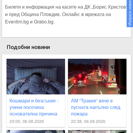
Изпрати новина
Билети и информация на касите на ДК „Борис Христов“
и пред Община Пловдив. Онлайн: в мрежата на
Eventim.bg и Grabo.bg.
Подобни новини
Кошмари и безсъние -
АМ “Тракия“ вече е
учени посочиха
пусната напълно след
основателна причина
пожара
23:00, 06.08.2026
22:38, 06.08.2026