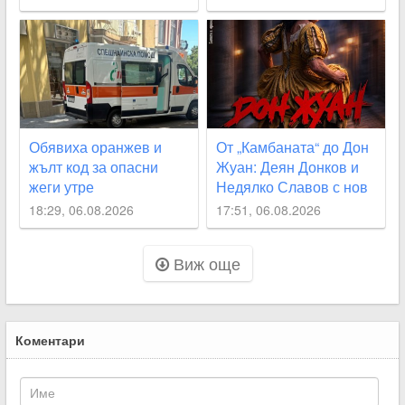
Великобритания Ед
Милибанд
Обявиха оранжев и
От „Камбаната“ до Дон
жълт код за опасни
Жуан: Деян Донков и
жеги утре
Недялко Славов с нов
съвместен проект в
18:29, 06.08.2026
17:51, 06.08.2026
Пловдив
Виж още
Коментари