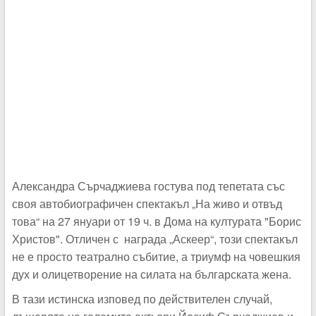
Александра Сърчаджиева гостува под тепетата със
своя автобиографичен спектакъл „На живо и отвъд
това“ на 27 януари от 19 ч. в Дома на културата "Борис
Христов". Отличен с награда „Аскеер“, този спектакъл
не е просто театрално събитие, а триумф на човешкия
дух и олицетворение на силата на българската жена.
В тази истинска изповед по действителен случай,