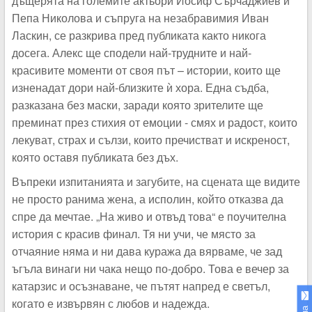
дъщерята на големите актьори Йосиф Сърчаджиев и
Пепа Николова и съпруга на незабравимия Иван
Ласкин, се разкрива пред публиката както никога
досега. Алекс ще сподели най-трудните и най-
красивите моменти от своя път – истории, които ще
изненадат дори най-близките ѝ хора. Една съдба,
разказана без маски, заради която зрителите ще
преминат през стихия от емоции - смях и радост, които
лекуват, страх и сълзи, които пречистват и искреност,
която оставя публиката без дъх.
Въпреки изпитанията и загубите, на сцената ще видите
не просто ранима жена, а исполин, който отказва да
спре да мечтае. „На живо и отвъд това“ е поучителна
история с красив финал. Тя ни учи, че място за
отчаяние няма и ни дава куража да вярваме, че зад
ъгъла винаги ни чака нещо по-добро. Това е вечер за
катарзис и осъзнаване, че пътят напред е светъл,
когато е извървян с любов и надежда.