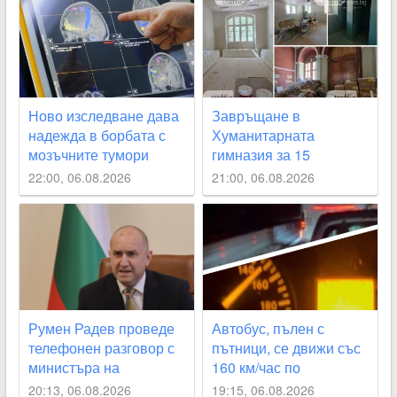
Ново изследване дава
Завръщане в
надежда в борбата с
Хуманитарната
мозъчните тумори
гимназия за 15
септември – реален
22:00, 06.08.2026
21:00, 06.08.2026
срок или мисия
невъзможна ВИДЕО
Румен Радев проведе
Автобус, пълен с
телефонен разговор с
пътници, се движи със
министъра на
160 км/час по
външните работи на
магистралата
20:13, 06.08.2026
19:15, 06.08.2026