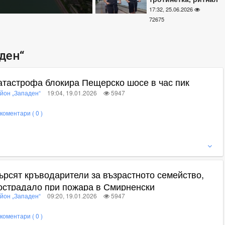
баща на Гребната
17:32, 25.06.2026
база
72675
ден“
атастрофа блокира Пещерско шосе в час пик
йон „Западен“
19:04, 19.01.2026
5947
коментари ( 0 )
ижте пълното съдържание
ърсят кръводарители за възрастното семейство,
острадало при пожара в Смирненски
йон „Западен“
09:20, 19.01.2026
5947
коментари ( 0 )