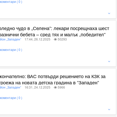
коментари ( 0 )
ижте пълното съдържание
оледно чудо в „Селена“: лекари посрещнаха шест
разнични бебета – сред тях и малък „победител“
йон „Западен“
17:44, 26.12.2025
50293
коментари ( 0 )
ижте пълното съдържание
кончателно: ВАС потвърди решението на КЗК за
троежа на новата детска градина в “Западен“
йон „Западен“
16:31, 24.12.2025
5966
коментари ( 0 )
ижте пълното съдържание