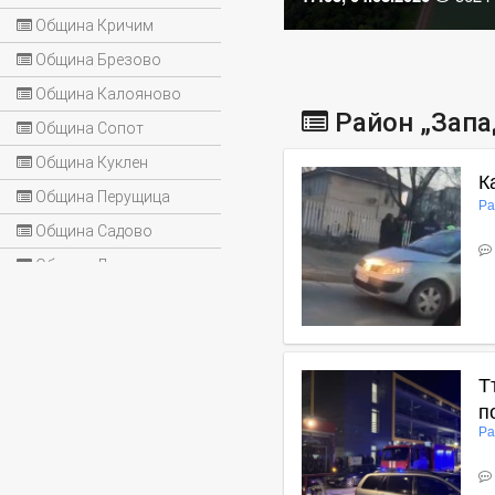
Община Кричим
Община Брезово
Община Калояново
Район „Запа
Община Сопот
Община Куклен
К
Община Перущица
Ра
Община Садово
Община Лъки
В
Т
п
Ра