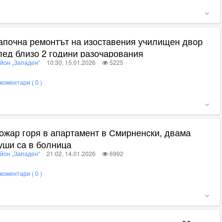
ижте пълното съдържание
апочна ремонтът на изоставения училищен двор
лед близо 2 години разочарования
йон „Западен“
10:30, 15.01.2026
5225
коментари ( 0 )
ижте пълното съдържание
ожар горя в апартамент в Смирненски, двама
уши са в болница
йон „Западен“
21:02, 14.01.2026
6992
коментари ( 0 )
ижте пълното съдържание