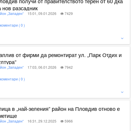
ловдив получи от правителството терен от 60 дка
а нов разсадник
йон „Западен“
15:01, 09.01.2026
7429
коментари ( 0 )
ижте пълното съдържание
аплив от фирми да ремонтират ул. „Парк Отдих и
ултура“
йон „Западен“
17:03, 06.01.2026
7942
коментари ( 0 )
ижте пълното съдържание
лица в „най-зеления“ район на Пловдив отново е
метище
йон „Западен“
16:31, 29.12.2025
5966