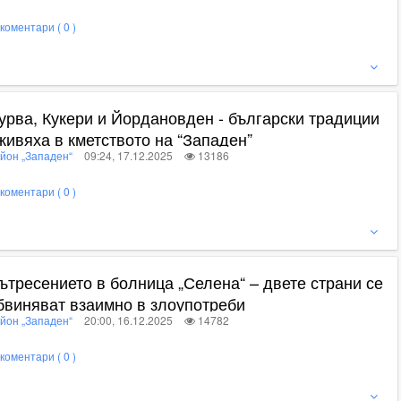
коментари ( 0 )
ижте пълното съдържание
урва, Кукери и Йордановден - български традиции
живяха в кметството на “Западен”
йон „Западен“
09:24, 17.12.2025
13186
коментари ( 0 )
ижте пълното съдържание
ътресението в болница „Селена“ – двете страни се
бвиняват взаимно в злоупотреби
йон „Западен“
20:00, 16.12.2025
14782
коментари ( 0 )
ижте пълното съдържание