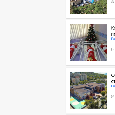
В
К
п
Ра
В
О
с
Ра
В