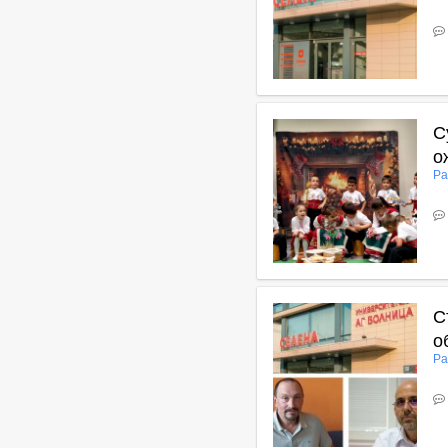
В
С
о
Ра
В
С
о
Ра
В