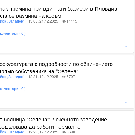
лак премина при вдигнати бариери в Пловдив,
ола се размина на косъм
йон „Западен“
13:03, 24.12.2025
11115
коментари ( 0 )
ижте пълното съдържание
рокуратурата с подробности по обвинението
прямо собственика на “Селена“
йон „Западен“
12:31, 19.12.2025
6707
коментари ( 0 )
ижте пълното съдържание
т болница “Селена“: Лечебното заведение
родължава да работи нормално
йон „Западен“
12:23, 17.12.2025
6688