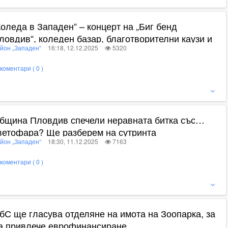
Коледа в Западен“ – концерт на „Биг бенд
ловдив“, коледен базар, благотворителни каузи и
йон „Западен“
16:18, 12.12.2025
5320
етски работилници
коментари ( 0 )
ижте пълното съдържание
бщина Пловдив спечели неравната битка със…
ветофара? Ще разберем на сутринта
йон „Западен“
18:30, 11.12.2025
7163
коментари ( 0 )
ижте пълното съдържание
бС ще гласува отделяне на имота на Зоопарка, за
а привлече еврофинансиране