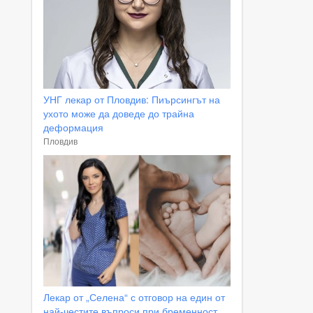
УНГ лекар от Пловдив: Пиърсингът на
ухото може да доведе до трайна
деформация
Пловдив
Лекар от „Селена“ с отговор на един от
най-честите въпроси при бременност