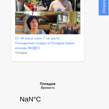
От 34 маси само 7 са заети:
Понеделник пазара в Пловдив бавно
изчезва ВИДЕО
Пловдив