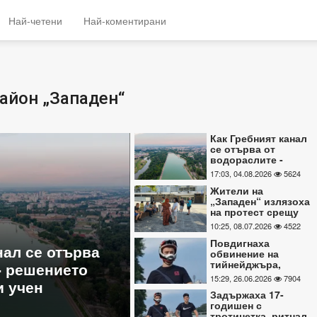
Най-четени
Най-коментирани
айон „Западен“
Как Гребният канал
се отърва от
водораслите -
решението даде
17:03, 04.08.2026
5624
пловдивски учен
Жители на
„Западен“ излязоха
на протест срещу
ново строителство
10:25, 08.07.2026
4522
между блоковете
Повдигнаха
ден“ излязоха
Повдигнаха обвинение
обвинение на
тийнейджъра,
у ново
тийнейджъра, ритнал б
ритнал баща на
15:29, 26.06.2026
7904
ежду блоковете
Гребната
Гребната
Задържаха 17-
годишен с
15:29, 26.06.2026
7904
тротинетка, ритнал