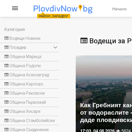
Начало
РАЙОН „ЗАПАДЕН“
Категория
Водещи Новини
Водещи за Р
Пловдив
Община Марица
Община Родопи
Община Асеновград
Община Карлово
Община Раковски
Община Първомай
ият канал се отърва
Жители на „Запа
аслите - решението
на протест срещ
Община Хисаря
вдивски учен
строителство м
Община Стамболийски
Община Съединение
026
5624
10:25, 08.07.2026
4522