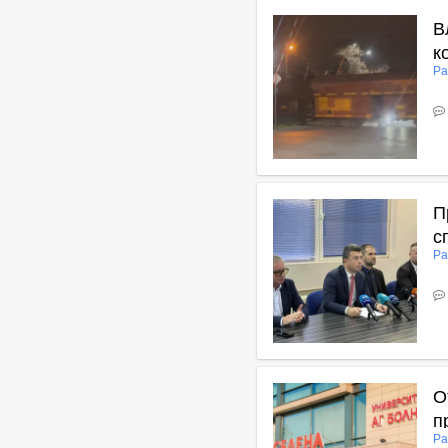
В
к
Ра
В
П
с
Ра
В
О
п
Ра