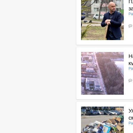
П
з
Ра
В
Н
к
Ра
В
У
с
Ра