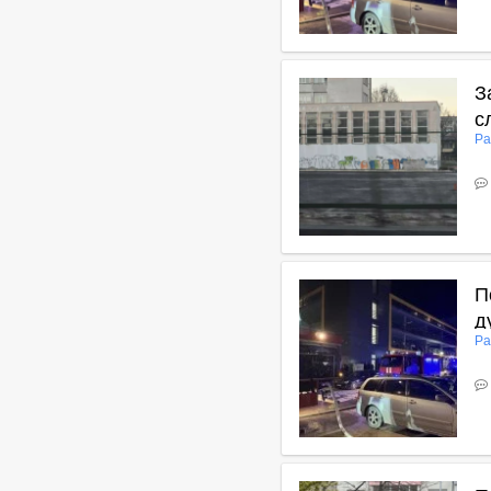
В
З
с
Ра
В
П
д
Ра
В