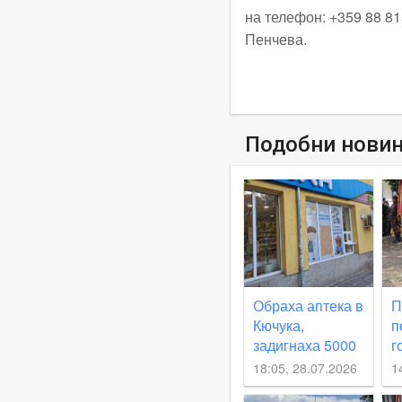
на телефон: +359 88 81
Пенчева.
Подобни нови
Обраха аптека в
П
Кючука,
п
задигнаха 5000
г
евро
И
18:05, 28.07.2026
1
П