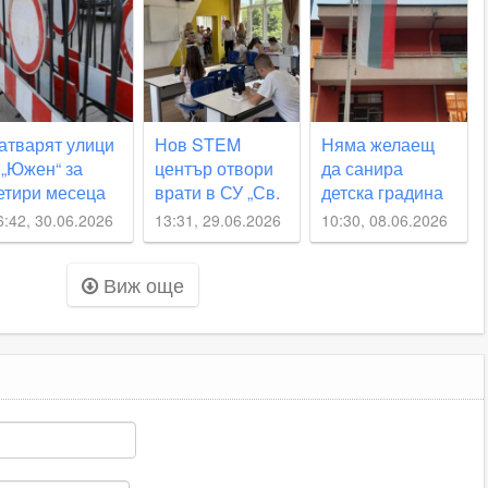
ъстание
очакваната
нова буря над
Пловдив
атварят улици
Нов STEM
Няма желаещ
 „Южен“ за
център отвори
да санира
етири месеца
врати в СУ „Св.
детска градина
Константин-
в Кючука,
6:42, 30.06.2026
13:31, 29.06.2026
10:30, 08.06.2026
Кирил Философ“
общината
прекрати и
Виж още
втората
поръчка