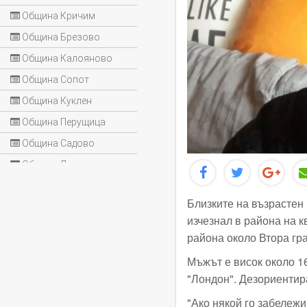
Община Кричим
Община Брезово
Община Калояново
Община Сопот
Община Куклен
Община Перущица
Община Садово
Община Лъки
Близките на възрастен
изчезнал в района на к
района около Втора гр
Мъжът е висок около 16
"Лондон". Дезориентир
"Ако някой го забележ