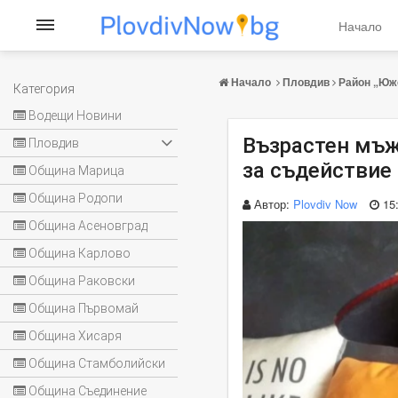
Начало
Начало
Пловдив
Район „Юж
Категория
Водещи Новини
Възрастен мъж
Пловдив
за съдействие
Община Марица
Община Родопи
Автор:
Plovdiv Now
15
Община Асеновград
Община Карлово
Община Раковски
Община Първомай
Община Хисаря
Община Стамболийски
Община Съединение