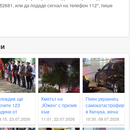
52681, или да подаде сигнал на телефон 112", пише
ни
ловдив ще
Кметът на
Пиян украинец
очете 123
„Южен“ с призив
самокатастрофира
одини от
към
в Кючука, жена
линденско-
пловдивчани
се размина на
4:15, 23.07.2026
11:01, 22.07.2026
10:30, 09.07.2026
реображенското
заради
косъм