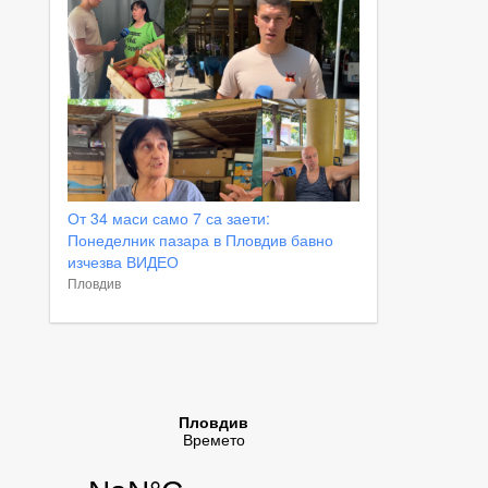
От 34 маси само 7 са заети:
Понеделник пазара в Пловдив бавно
изчезва ВИДЕО
Пловдив