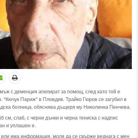
 мъж с деменция апелират за помощ, след като той е
в. "Кючук Париж" в Пловдив. Трайко Гюров се загубил в
адска болница, обяснява дъщеря му Николинка Пенчева.
5 см, слаб, с черни дънки и черна тениска с надпис
ан и уплашен е.
и или има информация, моля да се свърже веднага с мен