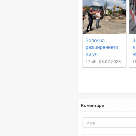
в
Започна
З
разширението
в
на ул.
ч
„Калиакра“ в
17:45, 03.07.2026
1
район „Южен“
Коментари