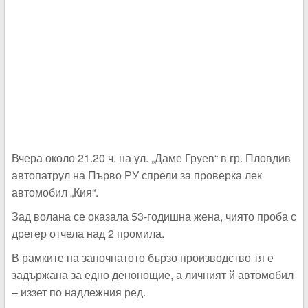
Вчера около 21.20 ч. на ул. „Даме Груев“ в гр. Пловдив
автопатрул на Първо РУ спрели за проверка лек
автомобил „Кия“.
Зад волана се оказала 53-годишна жена, чиято проба с
дрегер отчела над 2 промила.
В рамките на започнатото бързо производство тя е
задържана за едно денонощие, а личният й автомобил
– иззет по надлежния ред.