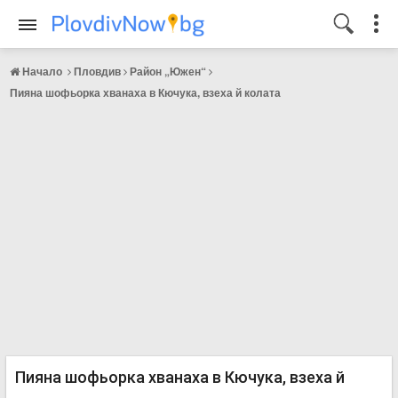
Начало
Пловдив
Район „Южен“
Пияна шофьорка хванаха в Кючука, взеха й колата
Пияна шофьорка хванаха в Кючука, взеха й