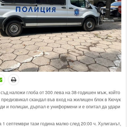
съд наложи глоба от 300 лева на 38-годишен мъж, който
е предизвикал скандал във вход на жилищен блок в Кючук
ди и полицаи, дърпал е униформени и е опитал да удари
 1 септември тази година малко след 20:00 ч. Хулиганът,