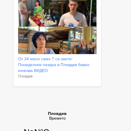
От 34 маси само 7 са заети:
Понеделник пазара в Пловдив бавно
изчезва ВИДЕО
Пловдив