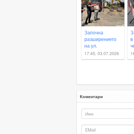
Започна
З
разширението
в
на ул.
ч
„Калиакра“ в
17:45, 03.07.2026
1
район „Южен“
Коментари