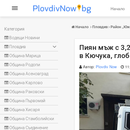
Начало
Начало
Пловдив
Район „Юж
Категория
Водещи Новини
Пиян мъж с 3,
Пловдив
в Кючука, глоб
Община Марица
Община Родопи
Автор:
Plovdiv Now
11
Община Асеновград
Община Карлово
Община Раковски
Община Първомай
Община Хисаря
Община Стамболийски
Община Съединение