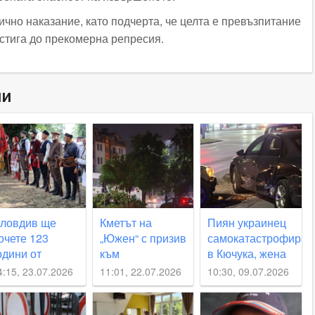
чно наказание, като подчерта, че целта е превъзпитание
 стига до прекомерна репресия.
ни
ловдив ще
Кметът на
Пиян украинец
очете 123
„Южен“ с призив
самокатастрофира
одини от
към
в Кючука, жена
линденско-
пловдивчани
се размина на
4:15, 23.07.2026
11:01, 22.07.2026
10:30, 09.07.2026
реображенското
заради
косъм
ъстание
очакваната