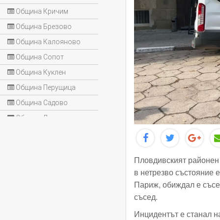
Община Кричим
Община Брезово
Община Калояново
Община Сопот
Община Куклен
Община Перущица
Община Садово
Община Лъки
Пловдивският районен 
в нетрезво състояние 
Париж, обиждал е съсе
съсед.
Инцидентът е станал на