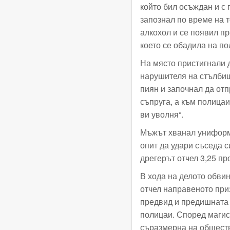
който бил осъждан и с 
запознал по време на 
алкохол и се появил п
което се обадила на по
На място пристигнали д
нарушителя на стълбищ
пиян и започнал да отп
съпруга, а към полицаи
ви уволня“.
Мъжът хванал униформе
опит да удари съседа с
дрегерът отчел 3,25 пр
В хода на делото обви
отчел направеното при
предвид и предишната 
полицаи. Според магис
съразмерна на обществ