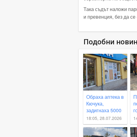
Така съдът наложи пари
и превенция, без да се
Подобни нови
Обраха аптека в
П
Кючука,
п
задигнаха 5000
г
евро
И
18:05, 28.07.2026
1
П
в