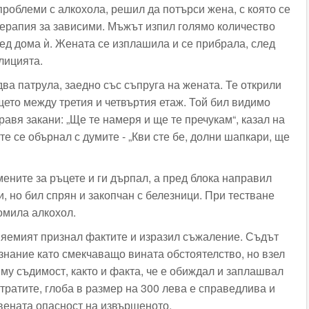
проблеми с алкохола, решил да потърси жена, с която се
терапия за зависими. Мъжът изпил голямо количество
ред дома ѝ. Жената се изплашила и се прибрала, след
лицията.
ва патрула, заедно със съпруга на жената. Те открили
ето между третия и четвъртия етаж. Той бил видимо
равя закани: „Ще те намеря и ще те пречукам“, казал на
те се обърнал с думите - „Кви сте бе, долни шапкари, ще
ните за ръцете и ги дърпал, а пред блока направил
и, но бил спрян и закопчан с белезници. При тестване
омила алкохол.
няемият признал фактите и изразил съжаление. Съдът
знание като смекчаващо вината обстоятелство, но взел
му съдимост, както и факта, че е обиждал и заплашвал
тратите, глоба в размер на 300 лева е справедлива и
ената опасност на извършеното.