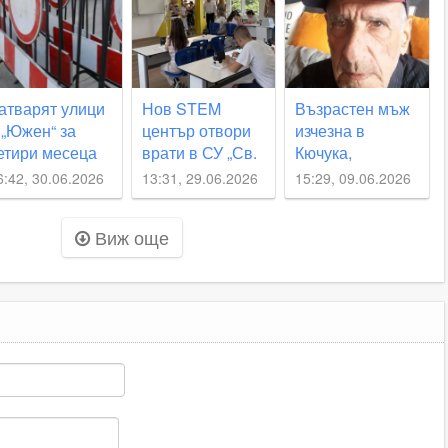
нова буря над
Пловдив
атварят улици
Нов STEM
Възрастен мъж
 „Южен“ за
център отвори
изчезна в
етири месеца
врати в СУ „Св.
Кючука,
Константин-
близките молят
6:42, 30.06.2026
13:31, 29.06.2026
15:29, 09.06.2026
Кирил Философ“
за съдействие
Виж още