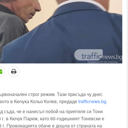
първоначален строг режим. Тази присъда чу днес
вото в Кючука Кольо Колев, предаде
trafficnews.bg
.
д съда, че е нанесъл побой на приятеля си Тони
 г. в Кючук Париж, като 60-годишният Тоневски е
 г. Провокацията обаче е дошла от страната на