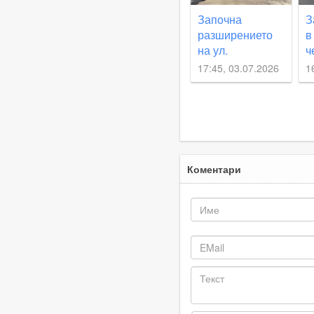
Започна
З
разширението
в
на ул.
ч
„Калиакра“ в
17:45, 03.07.2026
1
район „Южен“
Коментари