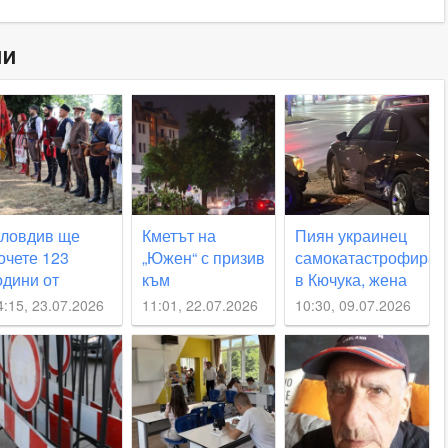
ни
ловдив ще
Кметът на
Пиян украинец
очете 123
„Южен“ с призив
самокатастрофира
одини от
към
в Кючука, жена
линденско-
пловдивчани
се размина на
4:15, 23.07.2026
11:01, 22.07.2026
10:30, 09.07.2026
реображенското
заради
косъм
ъстание
очакваната
нова буря над
Пловдив