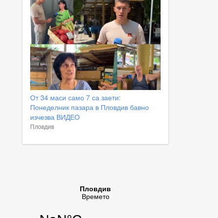
От 34 маси само 7 са заети:
Понеделник пазара в Пловдив бавно
изчезва ВИДЕО
Пловдив