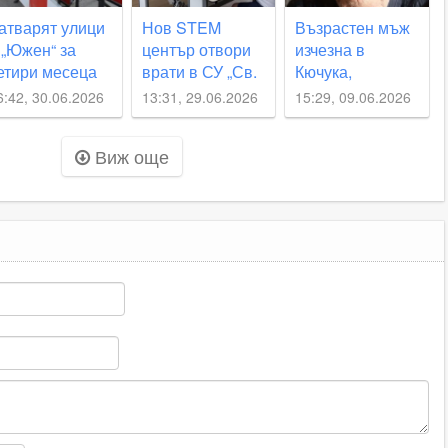
атварят улици
Нов STEM
Възрастен мъж
 „Южен“ за
център отвори
изчезна в
етири месеца
врати в СУ „Св.
Кючука,
Константин-
близките молят
6:42, 30.06.2026
13:31, 29.06.2026
15:29, 09.06.2026
Кирил Философ“
за съдействие
Виж още