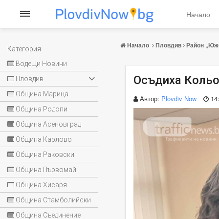
Начало
Начало
Пловдив
Район „Юж
Категория
Водещи Новини
Осъдиха Кольо
Пловдив
Община Марица
Автор:
Plovdiv Now
14
Община Родопи
Община Асеновград
Община Карлово
Община Раковски
Община Първомай
Община Хисаря
Община Стамболийски
Община Съединение