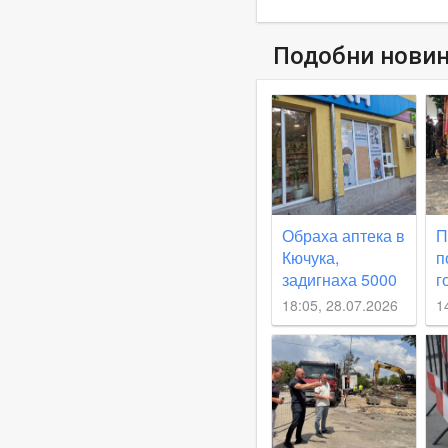
Подобни нови
Обраха аптека в
П
Кючука,
п
задигнаха 5000
г
евро
И
18:05, 28.07.2026
1
П
в