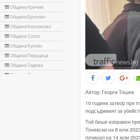
Община Кричим
Община Брезово
Община Калояново
Община Сопот
Община Куклен
Община Перущица
Община Садово
Община Лъки
Автор: Георги Тошев
10 години затвор при 
подсъдимият за убийст
Той беше изправен пре
Тоневски на 8 юли 2023
починал на 14 юли 2023