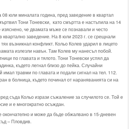
 08 юли миналата година, пред заведение в квартал
ъртвил Тони Тоневски, като смъртта е настъпила на 14
е изяснено, че двамата мъже се познавали и често
в квартално заведение. На 8 юли 2023 г. се срещнали
 тях възникнал конфликт. Кольо Колев ударил в лицето
вамата излезли навън. Там Колев му нанесъл побой.
тници по главата и тялото. Тони Тоневски успял да
адинка, където легнал близо до пейка. Случайни
й имал травми по главата и подали сигнал на тел. 112.
ран в болница, където починал от нараняванията си на
ред съда Кольо изрази съжаление за случилото се. Той е
осие и е многократно осъждан.
е окончателно и може да бъде обжалвано в 15-дневен
съд – Пловдив.