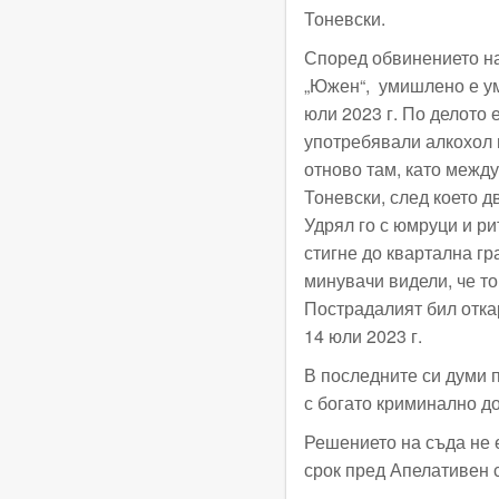
Тоневски.
Според обвинението на
„Южен“, умишлено е ум
юли 2023 г. По делото 
употребявали алкохол 
отново там, като между
Тоневски, след което д
Удрял го с юмруци и ри
стигне до квартална гр
минувачи видели, че то
Пострадалият бил отка
14 юли 2023 г.
В последните си думи п
с богато криминално д
Решението на съда не 
срок пред Апелативен 