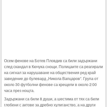
Осем фенове на Ботев Пловдив са били задържани
след скандал в Кючука снощи. Полицаите са реагирали
на сигнал за нарушаване на обществения ред край
заведение до булевард „Никола Вапцаров”. Група от
около 30 футболни фенове са крещели в около 2:00
часа през нощта.
Задържани са били 8 души, а шестима от тях са били
глобени с актове за дребно хулиганство, а на други