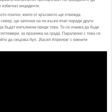
се избегнат инциденти.
ото платно, което от кръговото ще отвежда
север, ще започне на по-късен етап поради други
да бъдат изпълнени преди това. То се очаква да бъде
септември, за празника на града. Паралелно с това се
ойто да свързва бул. „Васил Априлов“ с южните