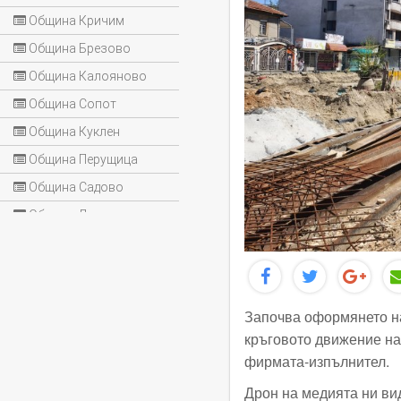
Община Кричим
Община Брезово
Община Калояново
Община Сопот
Община Куклен
Община Перущица
Община Садово
Община Лъки
Започва оформянето на
кръговото движение на
фирмата-изпълнител.
Дрон на медията ни вид