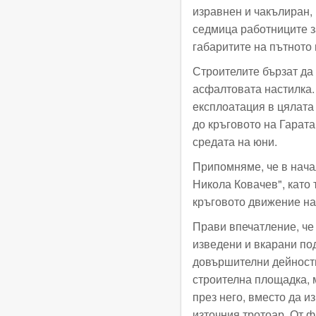
изравнен и чакълиран, 
седмица работниците з
габаритите на пътното 
Строителите бързат да 
асфалтовата настилка.
експлоатация в цялата 
до кръговото на Гарата
средата на юни.
Припомняме, че в нача
Никола Ковачев", като 
кръговото движение на
Прави впечатление, че 
изведени и вкарани под
довършителни дейности
строителна площадка, 
през него, вместо да и
източния тротоар. От 