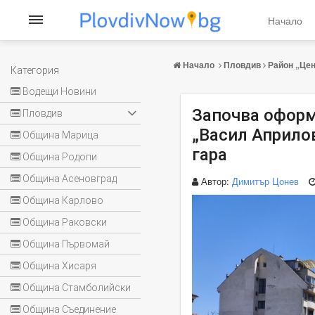
Начало
Начало
Пловдив
Район „Це
Категория
Водещи Новини
Започва оформ
Пловдив
„Васил Априло
Община Марица
гара
Община Родопи
Община Асеновград
Автор:
Димитър Цонев
Община Карлово
Община Раковски
Община Първомай
Община Хисаря
Община Стамболийски
Община Съединение