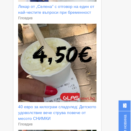
Лекар от „Селена“ с отговор на един от
най-честите въпроси при бременност
Пловдив
40 евро за килограм сладолед: Детското
удоволствие вече струва повече от
Изпрати новина
месото СНИМКИ
Пловдив