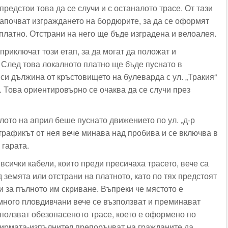
предстои това да се случи и с останалото трасе. От тази
апочват изграждането на бордюрите, за да се оформят
платно. Отстрани на него ще бъде изградена и велоалея.
приключат този етап, за да могат да положат и
 След това локалното платно ще бъде пуснато в
си дължина от кръстовището на булеварда с ул. „Тракия“
. Това ориентировърно се очаква да се случи през
лото на април беше пуснато движението по ул. „д-р
трафикът от нея вече минава над пробива и се включва в
 гарата.
всички кабели, които преди пресичаха трасето, вече са
 земята или отстрани на платното, като по тях предстоят
 за пълното им скриване. Въпреки че мястото е
много пловдивчани вече се възползват и преминават
зползват обезопасеното трасе, което е оформено по
фирмата-изпълнител препоръчват на гражданите да