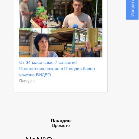
От 34 маси само 7 са заети:
Понеделник пазара в Пловдив бавно
изчезва ВИДЕО
Пловдив