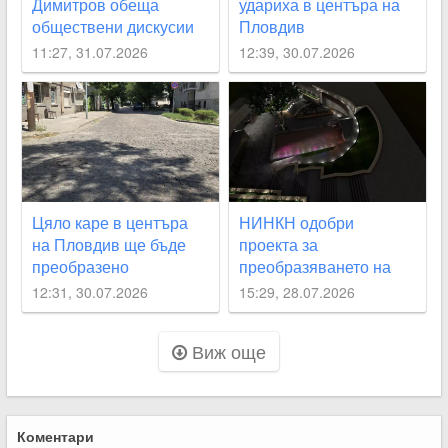
Димитров обеща
удариха в центъра на
обществени дискусии
Пловдив
за лифта на
11:27, 31.07.2026
12:39, 30.07.2026
Бунарджика
Цяло каре в центъра
НИНКН одобри
на Пловдив ще бъде
проекта за
преобразено
преобразяването на
подлез
12:31, 30.07.2026
15:29, 28.07.2026
“Археологически“
Виж още
Коментари