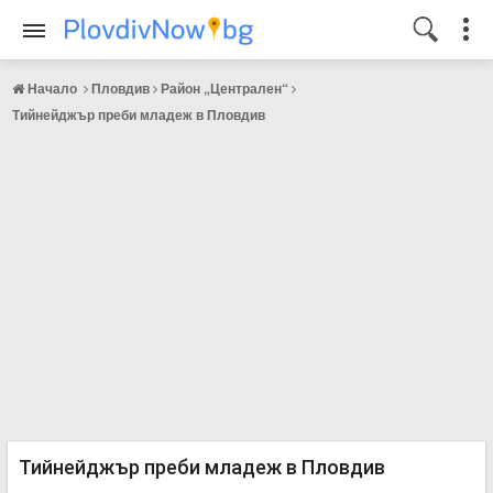
Начало
Пловдив
Район „Централен“
Тийнейджър преби младеж в Пловдив
Тийнейджър преби младеж в Пловдив