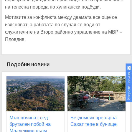
на телесна повреда по хулигански подбуди.
Мотивите за конфликта между двамата все още се
изясняват, а работата по случая се води от
служителите на Второ районно управление на МВР –
Пловдив.
Подобни новини
Изпрати новина
Мъж почина след
Бездомник превърна
брутален побой на
Сахат тепе в бунище
Младежкия хълм