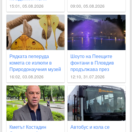
15:01, 05.08.2026
09:00, 05.08.2026
Рядката пеперуда
Шоуто на Пеещите
комета се излюпи в
фонтани в Пловдив
Природонаучния музей
продължава през
август с поредицата
16:02, 03.08.2026
12:10, 31.07.2026
„Открий Пловдив“
Кметът Костадин
Автобус и кола се