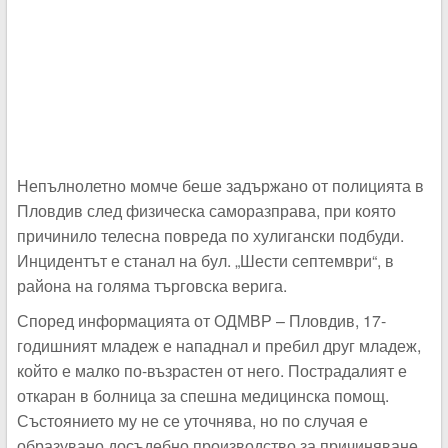
Непълнолетно момче беше задържано от полицията в
Пловдив след физическа саморазправа, при която
причинило телесна повреда по хулигански подбуди.
Инцидентът е станал на бул. „Шести септември“, в
района на голяма търговска верига.
Според информацията от ОДМВР – Пловдив, 17-
годишният младеж е нападнал и пребил друг младеж,
който е малко по-възрастен от него. Пострадалият е
откаран в болница за спешна медицинска помощ.
Състоянието му не се уточнява, но по случая е
образувано досъдебно производство за причиняване