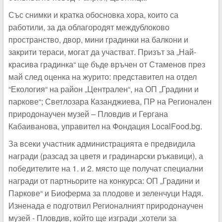
Със снимки и кратка обосновка хора, които са
работили, за да облагородят междублоково
пространство, двор, мини градинки на балкони и
закрити тераси, могат да участват. Призът за „Най-
красива градинка“ ще бъде връчен от Стаменов през
май след оценка на журито: представител на отдел
“Екология“ на район „Централен“, на ОП „Градини и
паркове“; Светлозара Казанджиева, ПР на Регионален
природонаучен музей – Пловдив и Гергана
Кабаиванова, управител на Фондация LocalFood.bg.
За всеки участник администрацията е предвидила
награди (разсад за цветя и градинарски ръкавици), а
победителите на 1. и 2. място ще получат специални
награди от партньорите на конкурса: ОП „Градини и
Паркове“ и Биоферма за плодове и зеленчуци Надя.
Изненада е подготвил Регионалният природонаучен
музей - Пловдив, който ще изгради „хотели за