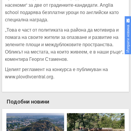
насекоми“ за две от градинките-кандидати. Anglia
school подарява безплатни уроци по английски като
специална награда.
Изпрати новина
„Това е част от политиката на района да мотивира и
помага на своите жители за опазване и развитие на
зелените площи и междублоковите пространства.
Обликът на местата, на които живеем, е в наши ръце“,
коментира Георги Стаменов.
Целият регламент на конкурса е публикуван на
www.plovdivcentral.org.
Подобни новини