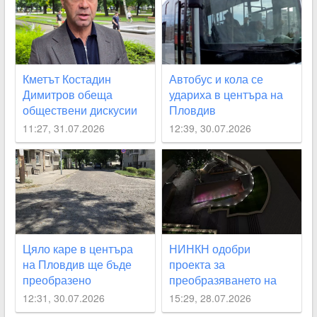
Кметът Костадин
Автобус и кола се
Димитров обеща
удариха в центъра на
обществени дискусии
Пловдив
за лифта на
11:27, 31.07.2026
12:39, 30.07.2026
Бунарджика
Цяло каре в центъра
НИНКН одобри
на Пловдив ще бъде
проекта за
преобразено
преобразяването на
подлез
12:31, 30.07.2026
15:29, 28.07.2026
“Археологически“