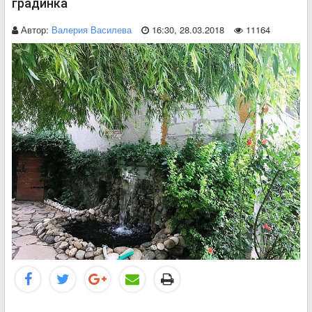
градинка
Автор:
Валерия Василева
16:30, 28.03.2018
11164