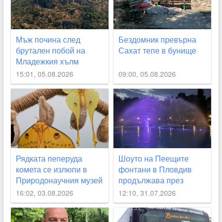
Мъж почина след
Бездомник превърна
брутален побой на
Сахат тепе в бунище
Младежкия хълм
15:01, 05.08.2026
09:00, 05.08.2026
Рядката пеперуда
Шоуто на Пеещите
комета се излюпи в
фонтани в Пловдив
Природонаучния музей
продължава през
август с поредицата
16:02, 03.08.2026
12:10, 31.07.2026
„Открий Пловдив“