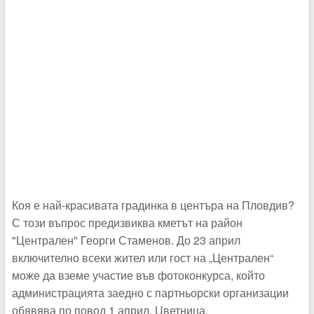
Коя е най-красивата градинка в центъра на Пловдив?
С този въпрос предизвиква кметът на район
"Централен" Георги Стаменов. До 23 април
включително всеки жител или гост на „Централен“
може да вземе участие във фотоконкурса, който
администрацията заедно с партньорски организации
обявява по повод 1 април, Цветница.