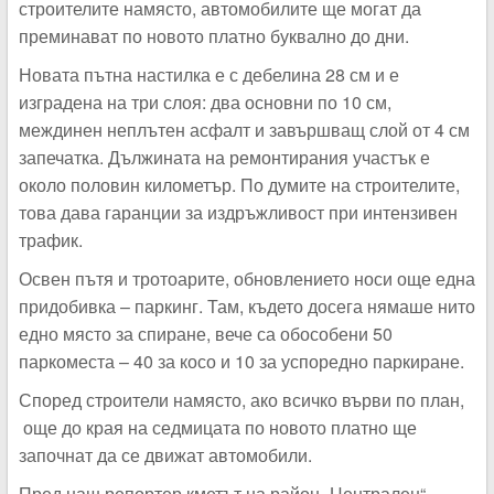
строителите намясто, автомобилите ще могат да
преминават по новото платно буквално до дни.
Новата пътна настилка е с дебелина 28 см и е
изградена на три слоя: два основни по 10 см,
междинен неплътен асфалт и завършващ слой от 4 см
запечатка. Дължината на ремонтирания участък е
около половин километър. По думите на строителите,
това дава гаранции за издръжливост при интензивен
трафик.
Освен пътя и тротоарите, обновлението носи още една
придобивка – паркинг. Там, където досега нямаше нито
едно място за спиране, вече са обособени 50
паркоместа – 40 за косо и 10 за успоредно паркиране.
Според строители намясто, ако всичко върви по план,
още до края на седмицата по новото платно ще
започнат да се движат автомобили.
Пред наш репортер кметът на район „Централен“