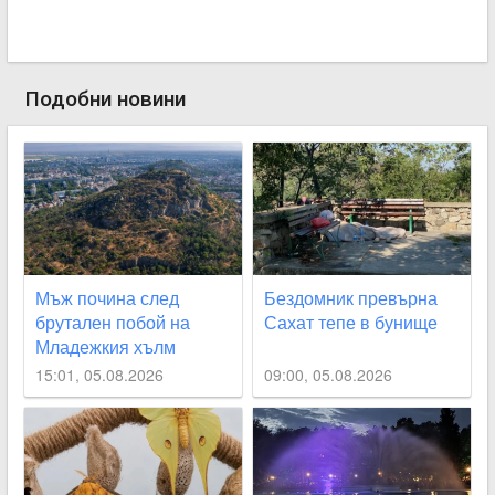
Подобни новини
Мъж почина след
Бездомник превърна
брутален побой на
Сахат тепе в бунище
Младежкия хълм
15:01, 05.08.2026
09:00, 05.08.2026