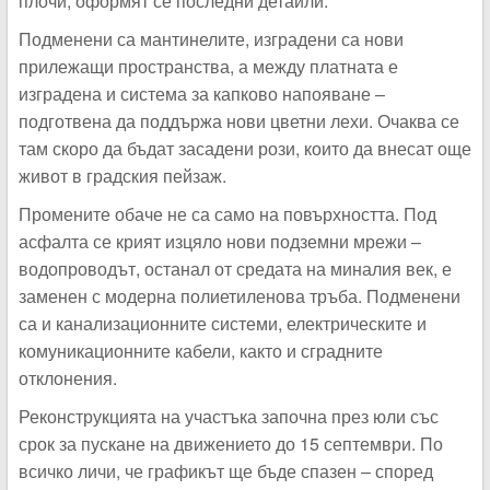
плочи, оформят се последни детайли.
Подменени са мантинелите, изградени са нови
прилежащи пространства, а между платната е
изградена и система за капково напояване –
подготвена да поддържа нови цветни лехи. Очаква се
там скоро да бъдат засадени рози, които да внесат още
живот в градския пейзаж.
Промените обаче не са само на повърхността. Под
асфалта се крият изцяло нови подземни мрежи –
водопроводът, останал от средата на миналия век, е
заменен с модерна полиетиленова тръба. Подменени
са и канализационните системи, електрическите и
комуникационните кабели, както и сградните
отклонения.
Реконструкцията на участъка започна през юли със
срок за пускане на движението до 15 септември. По
всичко личи, че графикът ще бъде спазен – според