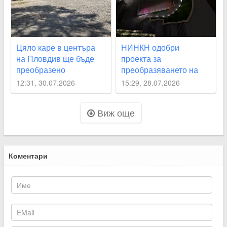
Цяло каре в центъра
НИНКН одобри
на Пловдив ще бъде
проекта за
преобразено
преобразяването на
подлез
12:31, 30.07.2026
15:29, 28.07.2026
“Археологически“
Виж още
Коментари