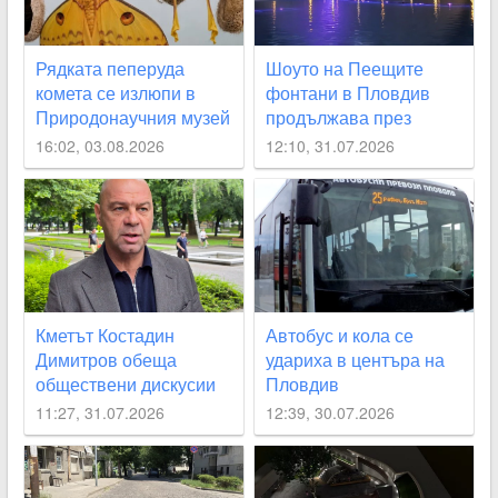
Рядката пеперуда
Шоуто на Пеещите
комета се излюпи в
фонтани в Пловдив
Природонаучния музей
продължава през
август с поредицата
16:02, 03.08.2026
12:10, 31.07.2026
„Открий Пловдив“
Кметът Костадин
Автобус и кола се
Димитров обеща
удариха в центъра на
обществени дискусии
Пловдив
за лифта на
11:27, 31.07.2026
12:39, 30.07.2026
Бунарджика