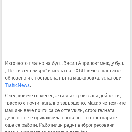
Източното платно на бул. „Васил Априлов“ между бул.
„Шести септември“ и моста на ВХВП вече е напълно
обновено и с поставена пътна маркировка, установи
TrafficNews
.
След повече от месец активни строителни дейности,
трасето е почти напълно завършено. Макар че тежките
машини вече почти са се оттеглили, строителната
дейност не е приключила напълно – по тротоарите
още се работи. Работници редят вибропресовани