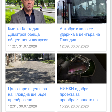
Кметът Костадин
Автобус и кола се
Димитров обеща
удариха в центъра на
обществени дискусии
Пловдив
за лифта на
11:27, 31.07.2026
12:39, 30.07.2026
Бунарджика
Цяло каре в центъра
НИНКН одобри
на Пловдив ще бъде
проекта за
преобразено
преобразяването на
подлез
12:31, 30.07.2026
15:29, 28.07.2026
“Археологически“