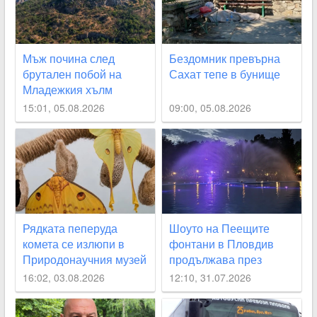
Мъж почина след
Бездомник превърна
брутален побой на
Сахат тепе в бунище
Младежкия хълм
15:01, 05.08.2026
09:00, 05.08.2026
Рядката пеперуда
Шоуто на Пеещите
комета се излюпи в
фонтани в Пловдив
Природонаучния музей
продължава през
август с поредицата
16:02, 03.08.2026
12:10, 31.07.2026
„Открий Пловдив“