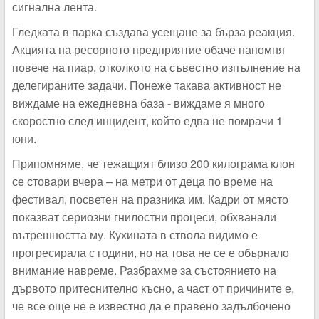
сигнална лента.
Гледката в парка създава усещане за бърза реакция.
Акцията на ресорното предприятие обаче напомня
повече на пиар, отколкото на съвестно изпълнение на
делегираните задачи. Понеже такава активност не
виждаме на ежедневна база - виждаме я много
скоростно след инцидент, който едва не помрачи 1
юни.
Припомняме, че тежащият близо 200 килограма клон
се стовари вчера – на метри от деца по време на
фестивал, посветен на празника им. Кадри от място
показват сериозни гнилостни процеси, обхванали
вътрешността му. Кухината в ствола видимо е
прогресирала с години, но на това не се е обърнало
внимание навреме. Разбрахме за състоянието на
дървото притеснително късно, а част от причините е,
че все още не е известно да е правено задълбочено