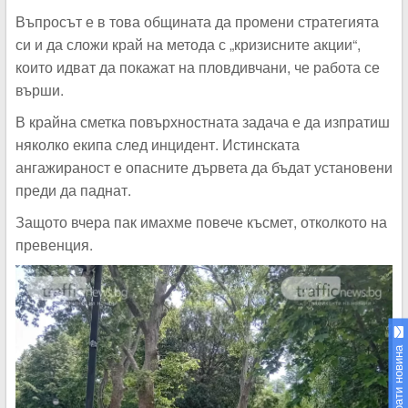
Въпросът е в това общината да промени стратегията
си и да сложи край на метода с „кризисните акции“,
които идват да покажат на пловдивчани, че работа се
върши.
В крайна сметка повърхностната задача е да изпратиш
няколко екипа след инцидент. Истинската
ангажираност е опасните дървета да бъдат установени
преди да паднат.
Защото вчера пак имахме повече късмет, отколкото на
превенция.
Изпрати новина