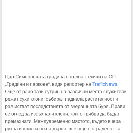
Цар-Симеоновата градина е пълна с екипи на ОП
„Градини и паркове“, видя репортер на
TrafficNews
.
Още от рано тази сутрин на различни места служители
режат сухи клони, събират паднала растителност и
разчистват последствията от вчерашната буря. Прави
се оглед за изсъхнали клони, които трябва да бъдат
премахнати. Междувременно мястото, където вчера
рухна изгнил клон на дърво, все още е оградено със