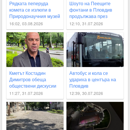
Рядката пеперуда
Шоуто на Пеещите
комета се излюпи в
фонтани в Пловдив
Природонаучния музей
продължава през
август с поредицата
16:02, 03.08.2026
12:10, 31.07.2026
„Открий Пловдив“
Кметът Костадин
Автобус и кола се
Димитров обеща
удариха в центъра на
обществени дискусии
Пловдив
за лифта на
11:27, 31.07.2026
12:39, 30.07.2026
Бунарджика