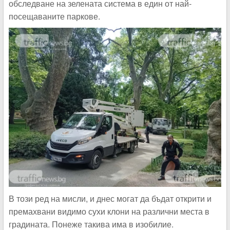
обследване на зелената система в един от най-
посещаваните паркове.
В този ред на мисли, и днес могат да бъдат открити и
премахвани видимо сухи клони на различни места в
градината. Понеже такива има в изобилие.