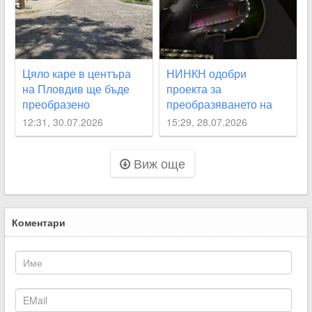
Цяло каре в центъра
НИНКН одобри
на Пловдив ще бъде
проекта за
преобразено
преобразяването на
подлез
12:31, 30.07.2026
15:29, 28.07.2026
“Археологически“
Виж още
Коментари