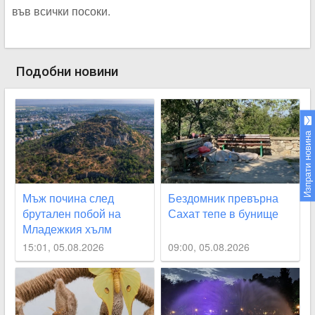
във всички посоки.
Подобни новини
Изпрати новина
Мъж почина след
Бездомник превърна
брутален побой на
Сахат тепе в бунище
Младежкия хълм
15:01, 05.08.2026
09:00, 05.08.2026