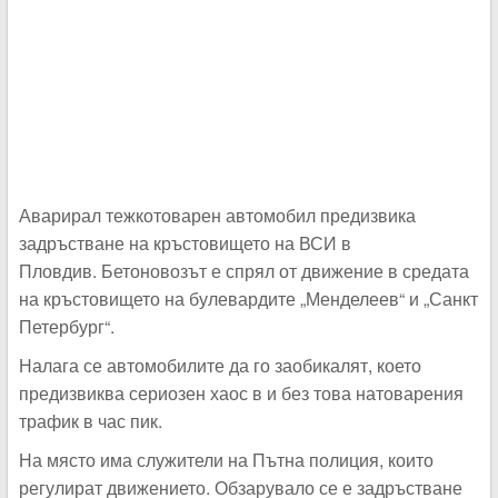
Аварирал тежкотоварен автомобил предизвика
задръстване на кръстовището на ВСИ в
Пловдив. Бетоновозът е спрял от движение в средата
на кръстовището на булевардите „Менделеев“ и „Санкт
Петербург“.
Налага се автомобилите да го заобикалят, което
предизвиква сериозен хаос в и без това натоварения
трафик в час пик.
На място има служители на Пътна полиция, които
регулират движението. Обзарувало се е задръстване