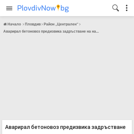
Начало
Пловдив
Район „Централен“
Аварирал бетоновоз предизвика задръстване на на...
Аварирал бетоновоз предизвика задръстване