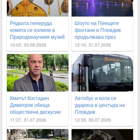
Рядката пеперуда
Шоуто на Пеещите
комета се излюпи в
фонтани в Пловдив
Природонаучния музей
продължава през
август с поредицата
16:02, 03.08.2026
12:10, 31.07.2026
„Открий Пловдив“
Кметът Костадин
Автобус и кола се
Димитров обеща
удариха в центъра на
обществени дискусии
Пловдив
за лифта на
11:27, 31.07.2026
12:39, 30.07.2026
Бунарджика