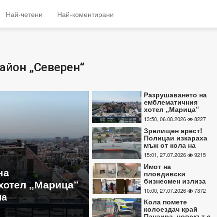
Най-четени
Най-коментирани
айон „Северен“
Разрушаването на
емблематичния
хотел „Марица“
тече с пълна сила
13:50, 06.08.2026
8227
Зрелищен арест!
Полицаи изкараха
мъж от кола на
входа на Пловдив
15:01, 27.07.2026
9215
Имот на
! Полицаи
Имот на пловдивски б
пловдивски
бизнесмен излиза
 кола на входа
излиза на публична пр
на публична продан
10:00, 27.07.2026
7372
заради задължения
заради задължения
Кола помете
колоездач край
10:00, 27.07.2026
7372
Панаира, човекът е