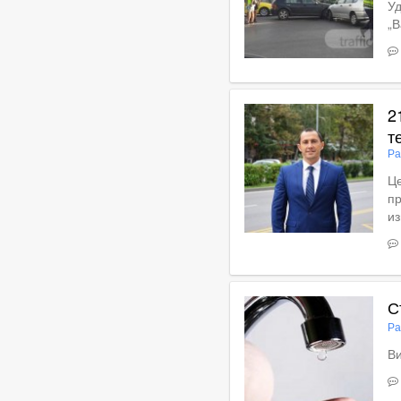
Уд
„В
Вижте пълното съдържан
2
т
Ра
Це
пр
из
Вижте пълното съдържан
С
Ра
Ви