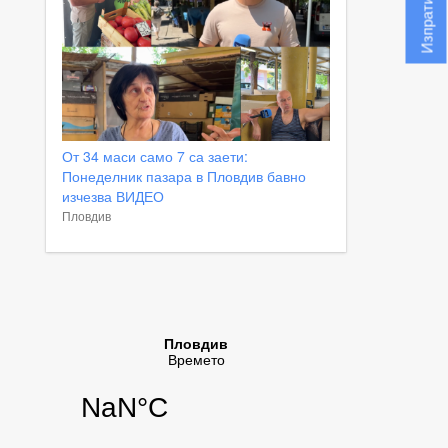
От 34 маси само 7 са заети:
Понеделник пазара в Пловдив бавно
изчезва ВИДЕО
Пловдив