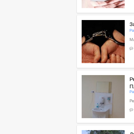
В
З
Ра
Мл
В
Р
П
Ра
Ре
В
Д