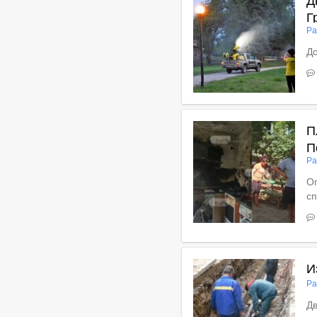
Г
Ра
До
В
П
П
Ра
Ог
с
Вижте пълното съдържан
И
Ра
Д