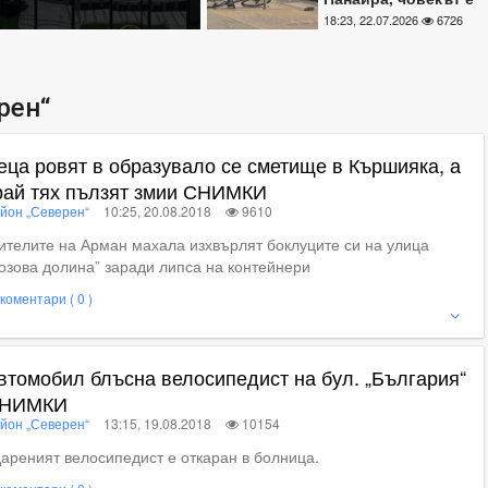
паднал и си е
18:23, 22.07.2026
6726
глътнал езика
рен“
еца ровят в образувало се сметище в Кършияка, а
рай тях пълзят змии СНИМКИ
йон „Северен“
10:25, 20.08.2018
9610
телите на Арман махала изхвърлят боклуците си на улица
озова долина” заради липса на контейнери
коментари ( 0 )
ие
втомобил блъсна велосипедист на бул. „България“
НИМКИ
йон „Северен“
13:15, 19.08.2018
10154
ареният велосипедист е откаран в болница.