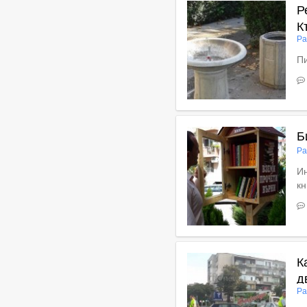
Р
К
Ра
Пи
В
Б
Ра
Ин
кн
В
К
д
Ра