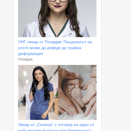
УНГ лекар от Пловдив: Пиърсингът на
ухото може да доведе до трайна
деформация
Пловдив
Лекар от „Селена“ с отговор на един от
най-честите въпроси при бременност