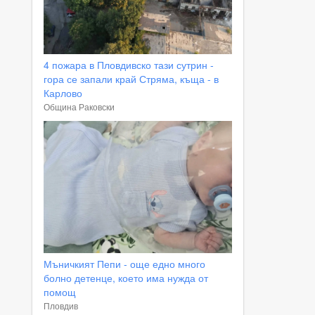
4 пожара в Пловдивско тази сутрин -
гора се запали край Стряма, къща - в
Карлово
Община Раковски
Мъничкият Пепи - още едно много
болно детенце, което има нужда от
помощ
Пловдив