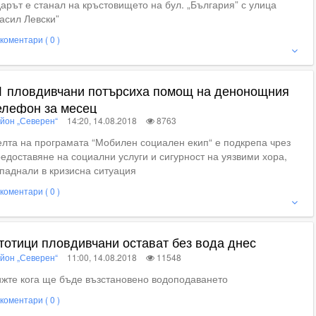
арът е станал на кръстовището на бул. „България” с улица
асил Левски”
коментари ( 0 )
ие
1 пловдивчани потърсиха помощ на денонощния
елефон за месец
йон „Северен“
14:20, 14.08.2018
8763
лта на програмата “Мобилен социален екип“ е подкрепа чрез
едоставяне на социални услуги и сигурност на уязвими хора,
паднали в кризисна ситуация
коментари ( 0 )
ие
тотици пловдивчани остават без вода днес
йон „Северен“
11:00, 14.08.2018
11548
жте кога ще бъде възстановено водоподаването
коментари ( 0 )