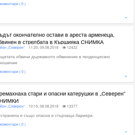
коментари ( 0 )
ижте пълното съдържание
ъдът окончателно остави в ареста арменеца,
бвинен в стрелбата в Кършияка СНИМКА
йон „Северен“
11:20, 09.08.2018
12422
щитата обвини държавното обвинение в тенденциозно
тношение
коментари ( 0 )
ие
ремахнаха стари и опасни катерушки в „Северен“
НИМКИ
йон „Северен“
10:15, 08.08.2018
13377
странена е също опасна и стърчаща бариера
коментари ( 0 )
ижте пълното съдържание