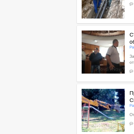
В
С
о
Ра
За
о
Вижте пълното съдържан
П
С
Ра
От
В