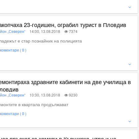
ижте пълното съдържание
акопчаха 23-годишен, ограбил турист в Пловдив
йон „Северен“
14:00, 13.08.2018
7374
адежът е стар познайник на полицията
коментари ( 0 )
ижте пълното съдържание
емонтираха здравните кабинети на две училища в
ловдив
йон „Северен“
10:30, 13.08.2018
9230
монтите в квартала продължават
коментари ( 0 )
ижте пълното съдържание
нес пръскат за комари в Кършияка, утре и на