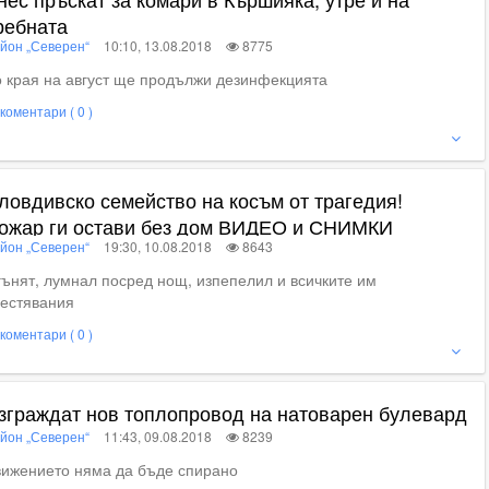
ребната
йон „Северен“
10:10, 13.08.2018
8775
 края на август ще продължи дезинфекцията
коментари ( 0 )
ижте пълното съдържание
ловдивско семейство на косъм от трагедия!
ожар ги остави без дом ВИДЕО и СНИМКИ
йон „Северен“
19:30, 10.08.2018
8643
ънят, лумнал посред нощ, изпепелил и всичките им
пестявания
коментари ( 0 )
ие
зграждат нов топлопровод на натоварен булевард
йон „Северен“
11:43, 09.08.2018
8239
вижението няма да бъде спирано