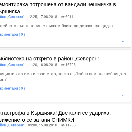
емонтираха потрошена от вандали чешмичка в
ършияка
йон „Северен“
12:25, 17.08.2018
6911
тейното съоръжение е съвсем близо до детска площадка
коментари ( 0 )
ижте пълното съдържание
иблиотека на открито в район „Северен“
йон „Северен“
11:20, 16.08.2018
16726
ициативата има и свое мото, което е „Любов към вълшебницата
ига”
коментари ( 0 )
ижте пълното съдържание
атастрофа в Кършияка! Две коли се удариха,
вижението се затапи СНИМКИ
йон „Северен“
09:00, 15.08.2018
11766