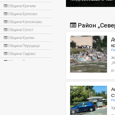
Община Кричим
Община Брезово
Община Калояново
Район „Севе
Община Сопот
Д
Община Куклен
к
Община Перущица
Ра
Община Садово
Жи
Община Лъки
„Р
Вижте пълното съдържан
А
С
Ра
Уд