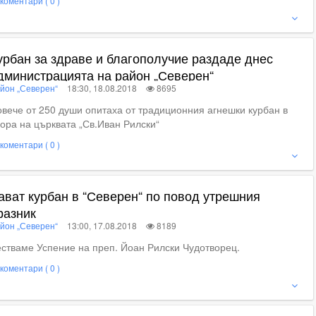
коментари ( 0 )
ижте пълното съдържание
урбан за здраве и благополучие раздаде днес
дминистрацията на район „Северен“
йон „Северен“
18:30, 18.08.2018
8695
вече от 250 души опитаха от традиционния агнешки курбан в
ора на църквата „Св.Иван Рилски“
коментари ( 0 )
ие
ават курбан в “Северен“ по повод утрешния
разник
йон „Северен“
13:00, 17.08.2018
8189
стваме Успение на преп. Йоан Рилски Чудотворец.
коментари ( 0 )
ижте пълното съдържание