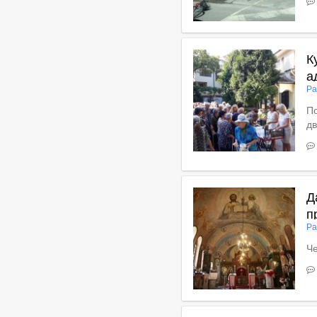
В
К
а
Ра
По
дв
Вижте пълното съдържан
Д
п
Ра
Че
В