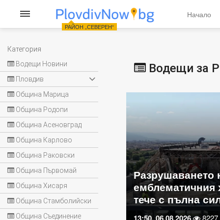
Начало
РАЙОН „СЕВЕРЕН“
Категория
Водещи Новини
Водещи за Р
Пловдив
Община Марица
Община Родопи
Община Асеновград
Община Карлово
Община Раковски
Община Първомай
ането на
Зрелищен арест
ичния хотел „Марица“
изкараха мъж от
Община Хисаря
лна сила
на Пловдив
Община Стамболийски
Община Съединение
026
8227
15:01, 27.07.2026
9215