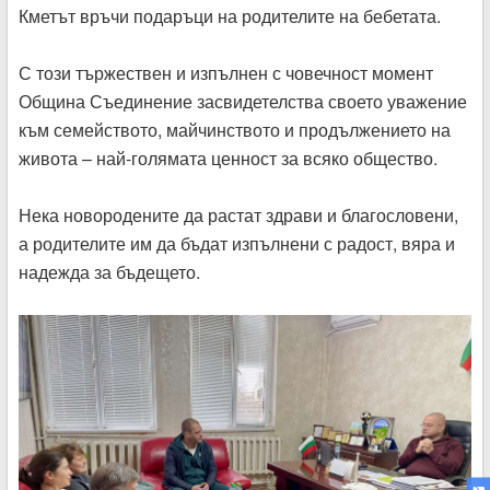
Кметът връчи подаръци на родителите на бебетата.
С този тържествен и изпълнен с човечност момент
Община Съединение засвидетелства своето уважение
към семейството, майчинството и продължението на
живота – най-голямата ценност за всяко общество.
Нека новородените да растат здрави и благословени,
а родителите им да бъдат изпълнени с радост, вяра и
надежда за бъдещето.