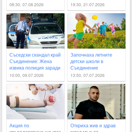
Пловдивско
и бензиностанция от
08:30, 07.08.2026
19:30, 21.07.2026
огнен ад ВИДЕО
Съседски скандал край
Започнаха летните
Съединение: Жена
детски школи в
извика полиция заради
Съединение
силна музика, после я
10:00, 09.07.2026
13:50, 07.07.2026
заплашиха с палеж
Акция по
Откриха жив и здрав
кръводаряване ще има
млад мъж от