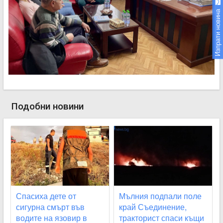
Изпрати новина
Подобни новини
Спасиха дете от
Мълния подпали поле
сигурна смърт във
край Съединение,
водите на язовир в
тракторист спаси къщи