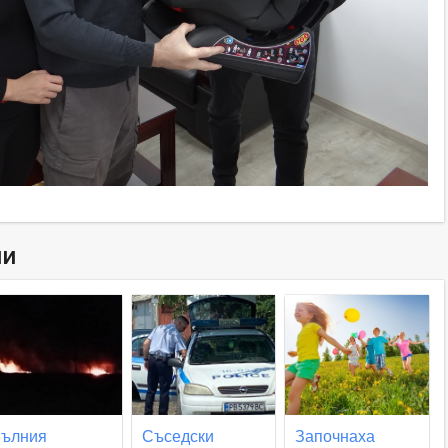
ни
ълния
Съседски
Започнаха