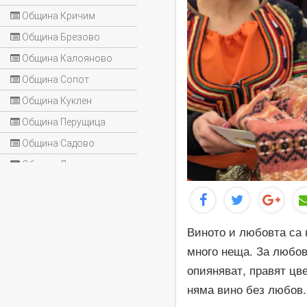
Община Кричим
Община Брезово
Община Калояново
Община Сопот
Община Куклен
Община Перущица
Община Садово
Община Лъки
Виното и любовта са 
много неща. За любовт
опияняват, правят цв
няма вино без любов.