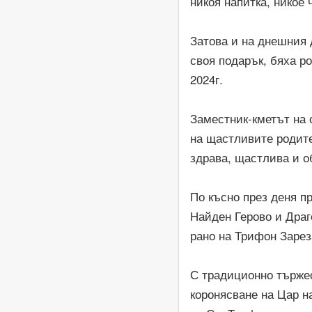
никоя напитка, никое 
Затова и на днешния 
своя подарък, бяха р
2024г.
Заместник-кметът на
на щастливите родите
здрава, щастлива и о
По късно през деня п
Найден Герово и Драг
рано на Трифон Зареза
С традиционно тържес
коронясване на Цар на