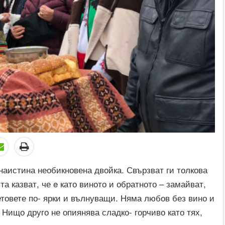
наистина необикновена двойка. Свързват ги толкова
а казват, че e като виното и обратното – замайват,
етовете по- ярки и вълнуващи. Няма любов без вино и
 Нищо друго не опиянява сладко- горчиво като тях,