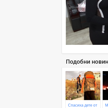
Подобни нови
Спасиха дете от
М