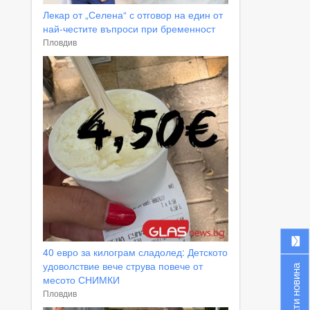
Лекар от „Селена“ с отговор на един от
най-честите въпроси при бременност
Пловдив
40 евро за килограм сладолед: Детското
удоволствие вече струва повече от
Изпрати новина
месото СНИМКИ
Пловдив