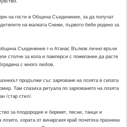
чувство.
ден на гости в Община Съединение, за да получат
одителите на малката Снежи, първото бебе родено за
 община Съединение г-н Атанас Вълков лично връчи
ли столче за кола и памперси с пожелание да расте
бградена с много любов.
разникът продължи със зарязване на лозята в селата
омир. Там спазиха ритуала по зарязването на лозята
н /стар стил/.
тво за плодородие и берекет, песни, танци и
 лозето, хората от винарския край почетоха празника