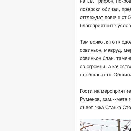
на Св. Трифон, покров
лозарски обичаи, пре
отглеждат повече от 
благоприятните услов
Там всяко лято плодо
совиньон, мавруд, ме
совиньон блан, тамянк
са огромни, а качеств
съобщават от Общин
Гости на мероприятие
Руменов, зам.-кмета 
съвет г-жа Станка Ст