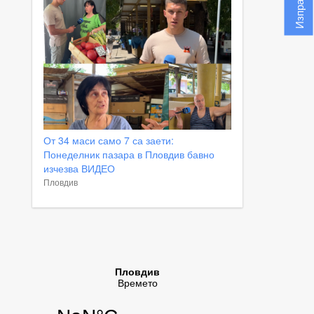
От 34 маси само 7 са заети:
Понеделник пазара в Пловдив бавно
изчезва ВИДЕО
Пловдив