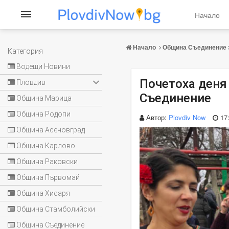
Начало
Начало
Община Съединение
Категория
Водещи Новини
Почетоха деня
Пловдив
Съединение
Община Марица
Община Родопи
Автор:
Plovdiv Now
17
Община Асеновград
Община Карлово
Община Раковски
Община Първомай
Община Хисаря
Община Стамболийски
Община Съединение