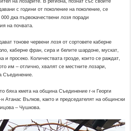
ител на лозарите. В региона, познат със своите
давани с години от поколение на поколение, се
5 000 дка първокачествени лозя поради
ия на почвата.
дават тонове червени лозя от сортовете каберне
рло, каберне фран, сира и белите шардоне, мускат,
а и просеко. Количествата грозде, които се раждат,
ото им – отлично, хвалят се местните лозари,
а Съединение.
то бяха кмета на община Съединение г-н Георги
г-н Атанас Вълков, както и председателят на общински
оицова – Чушкова.