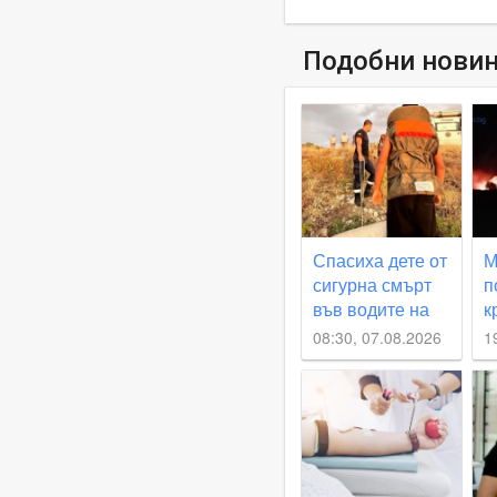
Подобни нови
Спасиха дете от
М
сигурна смърт
п
във водите на
к
язовир в
С
08:30, 07.08.2026
1
Пловдивско
т
с
б
о
В