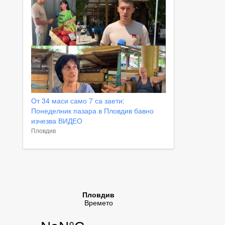
От 34 маси само 7 са заети:
Понеделник пазара в Пловдив бавно
изчезва ВИДЕО
Пловдив