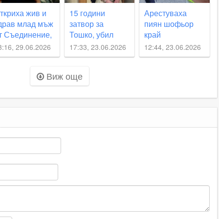
ткриха жив и
15 години
Арестуваха
драв млад мъж
затвор за
пиян шофьор
т Съединение,
Тошко, убил
край
огото
свой колега
Съединение,
3:16, 29.06.2026
17:33, 23.06.2026
12:44, 23.06.2026
одителите му
край
иззеха колата
здирваха
Съединение
му
Виж още