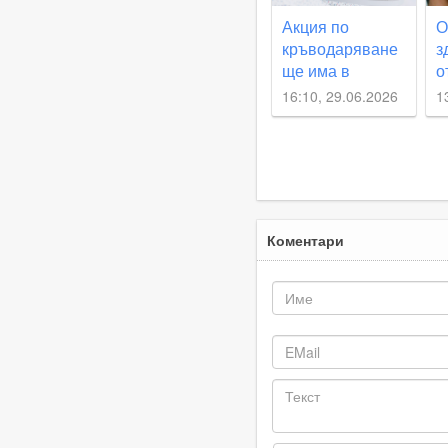
Акция по
О
кръводаряване
з
ще има в
о
Съединение
к
16:10, 29.06.2026
1
р
и
Коментари