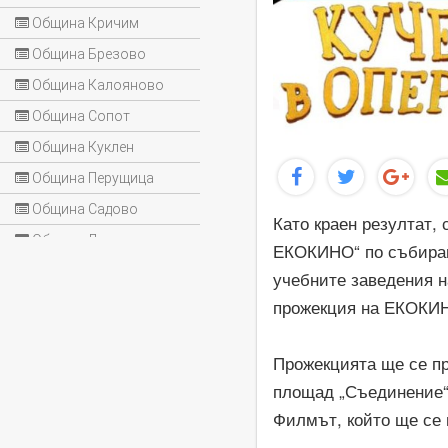
Община Кричим
Община Брезово
Община Калояново
Община Сопот
Община Куклен
Община Перущица
Община Садово
Като краен резултат,
Община Лъки
ЕКОКИНО“ по събиран
учебните заведения н
прожекция на ЕКОКИ
Прожекцията ще се про
площад „Съединение“
Филмът, който ще се