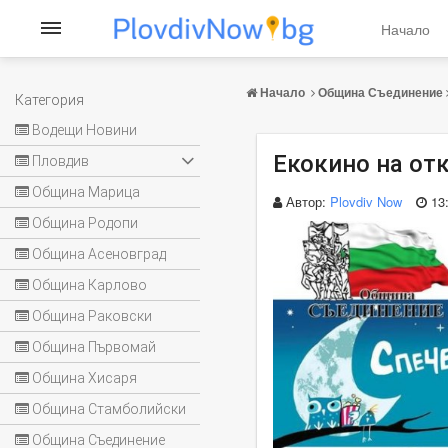
Начало
Начало
Община Съединение
Категория
Водещи Новини
Екокино на от
Пловдив
Община Марица
Автор:
Plovdiv Now
13
Община Родопи
Община Асеновград
Община Карлово
Община Раковски
Община Първомай
Община Хисаря
Община Стамболийски
Община Съединение