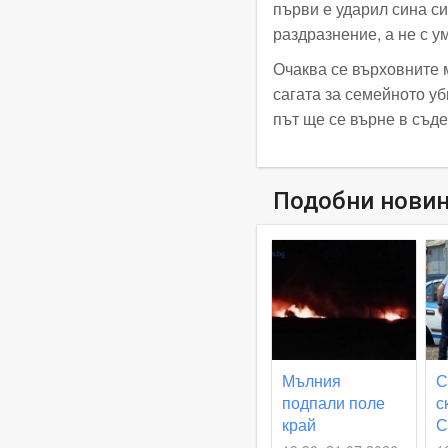
първи е ударил сина си
раздразнение, а не с у
Очаква се върховните 
сагата за семейното уб
път ще се върне в съде
Подобни нови
Мълния
С
подпали поле
с
край
С
Съединение,
Ж