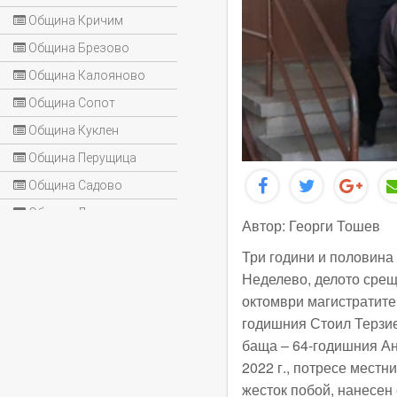
Община Кричим
Община Брезово
Община Калояново
Община Сопот
Община Куклен
Община Перущица
Община Садово
Община Лъки
Автор: Георги Тошев
Три години и половина
Неделево, делото срещ
октомври магистратите
годишния Стоил Терзие
баща – 64-годишния Ан
2022 г., потресе местн
жесток побой, нанесен