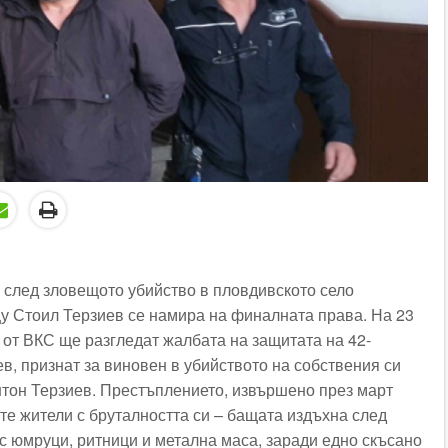
 след зловещото убийство в пловдивското село
у Стоил Терзиев се намира на финалната права. На 23
 от ВКС ще разгледат жалбата на защитата на 42-
в, признат за виновен в убийството на собствения си
тон Терзиев. Престъплението, извършено през март
ите жители с бруталността си – бащата издъхна след
 с юмруци, ритници и метална маса, заради едно скъсано