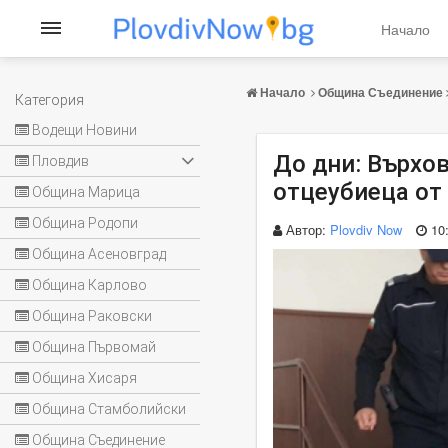
Начало
Начало
Община Съединение
Категория
Водещи Новини
До дни: Върхо
Пловдив
отцеубиеца от
Община Марица
Община Родопи
Автор:
Plovdiv Now
10
Община Асеновград
Община Карлово
Община Раковски
Община Първомай
Община Хисаря
Община Стамболийски
Община Съединение