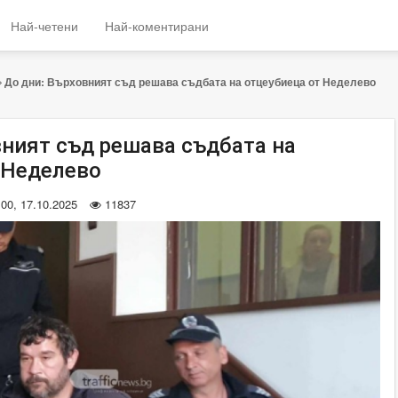
Най-четени
Най-коментирани
До дни: Върховният съд решава съдбата на отцеубиеца от Неделево
вният съд решава съдбата на
 Неделево
:00, 17.10.2025
11837