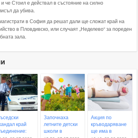
 и че Стоил е действал в състояние на силно
мисъл да убива.
магистрати в София да решат дали ще сложат край на
ийство в Пловдивско, или случаят „Неделево“ за пореден
бната зала.
ни
ъседски
Започнаха
Акция по
кандал край
летните детски
кръводаряване
ъединение:
школи в
ще има в
ена извика
Съединение
Съединение