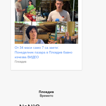
От 34 маси само 7 са заети:
Понеделник пазара в Пловдив бавно
изчезва ВИДЕО
Пловдив