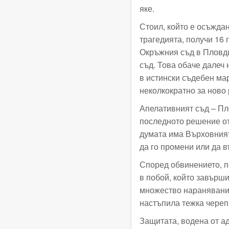
яке.
Стоил, който е осъждан
трагедията, получи 16
Окръжния съд в Пловди
съд. Това обаче далеч 
в истински съдебен ма
неколкократно за ново 
Апелативният съд – Пл
последното решение от
думата има Върховният
да го промени или да в
Според обвинението, п
в побой, който завърши
множество наранявания
настъпила тежка череп
Защитата, водена от а