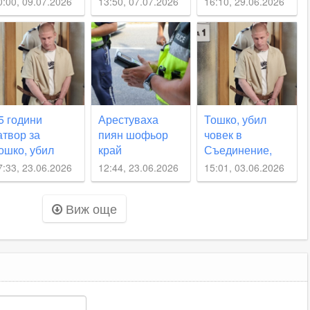
0:00, 09.07.2026
13:50, 07.07.2026
16:10, 29.06.2026
олиция заради
илна музика,
осле я
аплашиха с
алеж
5 години
Арестуваха
Тошко, убил
атвор за
пиян шофьор
човек в
ошко, убил
край
Съединение,
вой колега
Съединение,
иска съд по
7:33, 23.06.2026
12:44, 23.06.2026
15:01, 03.06.2026
рай
иззеха колата
бързата
ъединение
му
процедура
Виж още