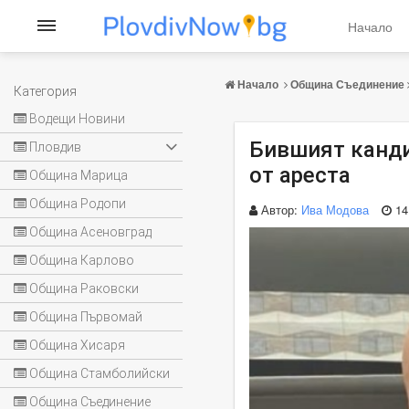
Начало
Начало
Община Съединение
Категория
Водещи Новини
Бившият канди
Пловдив
от ареста
Община Марица
Община Родопи
Автор:
Ива Модова
14
Община Асеновград
Община Карлово
Община Раковски
Община Първомай
Община Хисаря
Община Стамболийски
Община Съединение