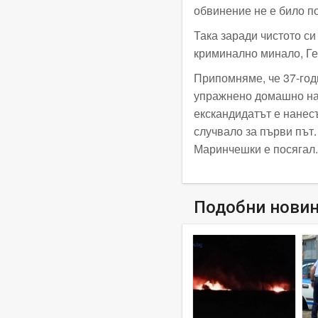
обвинение не е било п
Така заради чистото си
криминално минало, Ге
Припомняме, че 37-год
упражнено домашно нас
екскандидатът е нанесъ
случвало за първи път.
Маринчешки е посягал.
Подобни нови