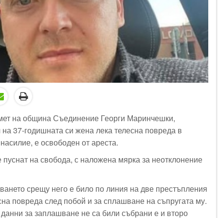
кмет на община Съединение Георги Маринчешки,
л на 37-годишната си жена лека телесна повреда в
насилие, е освободен от ареста.
е пуснат на свобода, с наложена мярка за неотклонение
ането срещу него е било по линия на две престъпления
сна повреда след побой и за сплашване на съпругата му.
 данни за заплашване не са били събрани е и второ