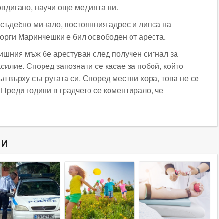
овдигано, научи още медията ни.
 съдебно минало, постоянния адрес и липса на
орги Маринчешки е бил освободен от ареста.
ишния мъж бе арестуван след получен сигнал за
илие. Според запознати се касае за побой, който
л върху съпругата си. Според местни хора, това не се
 Преди години в градчето се коментирало, че
ни