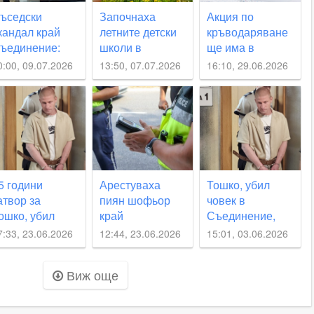
ъседски
Започнаха
Акция по
кандал край
летните детски
кръводаряване
ъединение:
школи в
ще има в
ена извика
Съединение
Съединение
0:00, 09.07.2026
13:50, 07.07.2026
16:10, 29.06.2026
олиция заради
илна музика,
осле я
аплашиха с
алеж
5 години
Арестуваха
Тошко, убил
атвор за
пиян шофьор
човек в
ошко, убил
край
Съединение,
вой колега
Съединение,
иска съд по
7:33, 23.06.2026
12:44, 23.06.2026
15:01, 03.06.2026
рай
иззеха колата
бързата
ъединение
му
процедура
Виж още