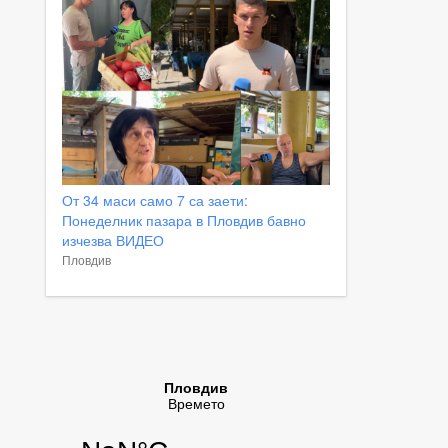
От 34 маси само 7 са заети:
Понеделник пазара в Пловдив бавно
изчезва ВИДЕО
Пловдив