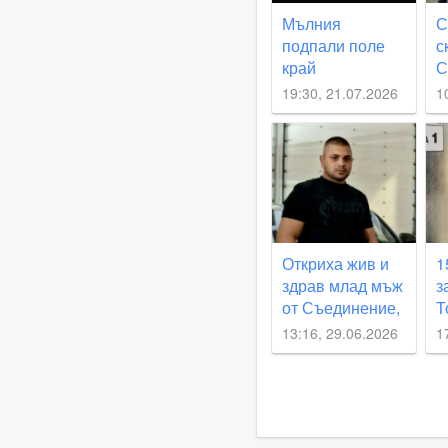
Мълния
С
подпали поле
с
край
С
Съединение,
Ж
19:30, 21.07.2026
1
тракторист
п
спаси къщи и
с
бензиностанция
п
от огнен ад
з
ВИДЕО
п
Откриха жив и
1
здрав млад мъж
з
от Съединение,
Т
когото
с
13:16, 29.06.2026
1
родителите му
к
издирваха
С