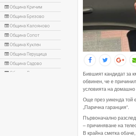
Община Кричим
Община Брезово
Община Калояново
Община Сопот
Община Куклен
Община Перущица
Община Садово
Бившият кандидат за 
Община Лъки
обвинен, че е причини
условията на домашно 
Още през уикенда той 
„Парична гаранция”.
Първоначално разследв
– причиняване на теле
В крайна сметка обаче,