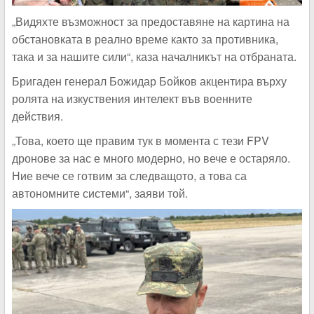
„Видяхте възможност за предоставяне на картина на
обстановката в реално време както за противника,
така и за нашите сили“, каза началникът на отбраната.
Бригаден генерал Божидар Бойков акцентира върху
ролята на изкуствения интелект във военните
действия.
„Това, което ще правим тук в момента с тези FPV
дронове за нас е много модерно, но вече е остаряло.
Ние вече се готвим за следващото, а това са
автономните системи“, заяви той.