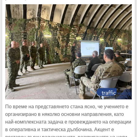
По време на представянето стана ясно, че учението е
организирано в няколко основни направления, като
най-комплексната задача е провеждането на операции
в оперативна и тактическа дълбочина. Акцент е
поставен върху разузнаването, разкриването на цели,