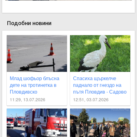
Подобни новини
Млад шофьор блъсна
Спасиха щъркелче
дете на тротинетка в
паднало от гнездо на
Пловдивско
пътя Пловдив - Садово
11:29, 13.07.2026
12:51, 03.07.2026