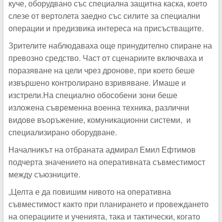
куче, оборудвано със специална защитна каска, което
слезе от вертолета заедно със силите за специални
операции и предизвика интереса на присъстващите.
Зрителите наблюдаваха още принудително спиране на
превозно средство. Част от сценариите включваха и
поразяване на цели чрез дронове, при което беше
извършено контролирано взривяване. Имаше и
изстрели.На специално обособени зони беше
изложена съвременна военна техника, различни
видове въоръжение, комуникационни системи, и
специализирано оборудване.
Началникът на отбраната адмирал Емил Ефтимов
подчерта значението на оперативната съвместимост
между съюзниците.
„Целта е да повишим нивото на оперативна
съвместимост както при планирането и провеждането
на операциите и ученията, така и тактически, когато