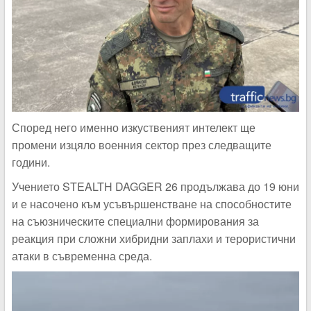
Според него именно изкуственият интелект ще
промени изцяло военния сектор през следващите
години.
Учението STEALTH DAGGER 26 продължава до 19 юни
и е насочено към усъвършенстване на способностите
на съюзническите специални формирования за
реакция при сложни хибридни заплахи и терористични
атаки в съвременна среда.