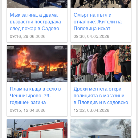
Мъж загина, а двама
Смърт на пътя и
възрастни пострадаха
отчаяние: Жители на
след пожар в Садово
Поповица искат
спешни мерки след
09:16, 29.06.2026
09:30, 04.05.2026
пореден фатален
инцидент
Пламна къща в село в
Дрехи ментета откри
Чешнигирово, 79-
полицията в магазини
годишен загина
в Пловдив и в садовско
село
09:15, 12.04.2026
12:02, 03.04.2026