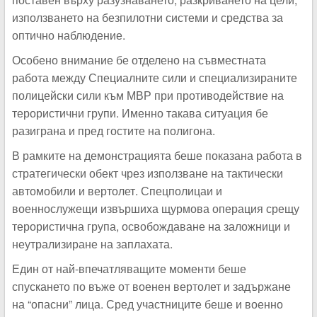
използването на безпилотни системи и средства за
оптично наблюдение.
Особено внимание бе отделено на съвместната
работа между Специалните сили и специализираните
полицейски сили към МВР при противодействие на
терористични групи. Именно такава ситуация бе
разиграна и пред гостите на полигона.
В рамките на демонстрацията беше показана работа в
стратегически обект чрез използване на тактически
автомобили и вертолет. Спецполицаи и
военнослужещи извършиха щурмова операция срещу
терористична група, освобождаване на заложници и
неутрализиране на заплахата.
Един от най-впечатляващите моменти беше
спускането по въже от военен вертолет и задържане
на “опасни” лица. Сред участниците беше и военно