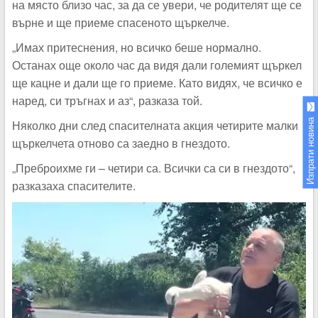
на място близо час, за да се увери, че родителят ще се
върне и ще приеме спасеното щъркелче.
„Имах притеснения, но всичко беше нормално.
Останах още около час да видя дали големият щъркел
ще кацне и дали ще го приеме. Като видях, че всичко е
наред, си тръгнах и аз“, разказа той.
Изпрати новина
Няколко дни след спасителната акция четирите малки
щъркелчета отново са заедно в гнездото.
„Преброихме ги – четири са. Всички са си в гнездото“,
разказаха спасителите.