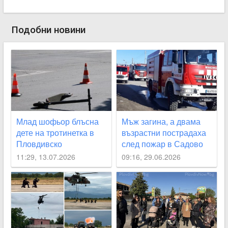
Подобни новини
Млад шофьор блъсна
Мъж загина, а двама
дете на тротинетка в
възрастни пострадаха
Пловдивско
след пожар в Садово
11:29, 13.07.2026
09:16, 29.06.2026