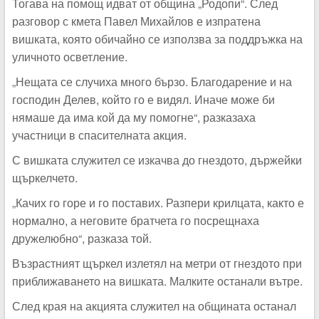
Тогава на помощ идват от община „Родопи“. След
разговор с кмета Павел Михайлов е изпратена
вишката, която обичайно се използва за поддръжка на
уличното осветление.
„Нещата се случиха много бързо. Благодарение и на
господин Делев, който го е видял. Иначе може би
нямаше да има кой да му помогне“, разказаха
участници в спасителната акция.
С вишката служител се изкачва до гнездото, държейки
щъркелчето.
„Качих го горе и го поставих. Разпери крилцата, както е
нормално, а неговите братчета го посрещнаха
дружелюбно“, разказа той.
Възрастният щъркел излетял на метри от гнездото при
приближаването на вишката. Малките останали вътре.
След края на акцията служител на общината останал