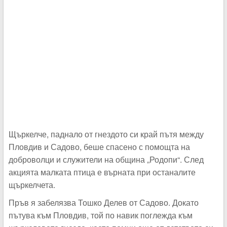
Щъркелче, паднало от гнездото си край пътя между
Пловдив и Садово, беше спасено с помощта на
доброволци и служители на община „Родопи“. След
акцията малката птица е върната при останалите
щъркелчета.
Пръв я забелязва Тошко Делев от Садово. Докато
пътува към Пловдив, той по навик поглежда към