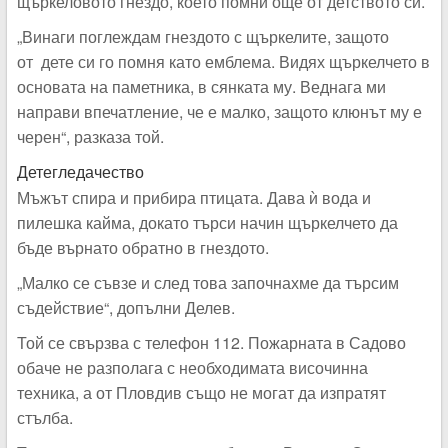
щъркеловото гнездо, което помни още от детството си.
„Винаги поглеждам гнездото с щъркелите, защото
от
дете
си го помня като емблема. Видях щъркелчето в
основата на паметника, в сянката му. Веднага ми
направи впечатление, че е малко, защото клюнът му е
черен“, разказа той.
Детегледачество
Мъжът спира и прибира птицата. Дава ѝ вода и
пилешка кайма, докато търси начин щъркелчето да
бъде върнато обратно в гнездото.
„Малко се съвзе и след това започнахме да търсим
съдействие“, допълни Делев.
Той се свързва с телефон 112. Пожарната в Садово
обаче не разполага с необходимата височинна
техника, а от Пловдив също не могат да изпратят
стълба.