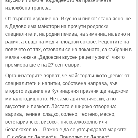
изложбена трапеза.
От първото издание на „Вкусно и пивко“ стана ясно, че
в Дедово има майстори на прочути родопски
специалитети, на родни печива, на зимнина, на вино и
ракия, а също на мед и плодови сокове. Рецептите на
повечето от тях, отзовали се на поканата, са събрани в
малка книжка „Дедовски вкусен рецептурник“, чиято
премиера ще е на 27 септември.
Организаторите вярват, че майсторлъшкото „ревю“ от
специалитети и напитки, собствена направа, във
второто издание на Кулинарния празник ще надскочи
миналогодишното. Не само аритметически, а по
вкусотия и пивкост. Лѝстата е широко отворена:
варива, печива, сладко, солено, тестено, месно,
вегетарианско; високо-, нискоалкохолно или
безалкохолно… Важно е да се утвърждават марките:
„С любов от Дедово“ и „Природно от Дедово“.