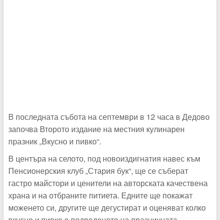
В последната събота на септември в 12 часа в Дедово
започва Второто издание на местния кулинарен
празник „Вкусно и пивко“.
В центъра на селото, под новоиздигнатия навес към
Пенсионерския клуб „Стария бук“, ще се съберат
гастро майстори и ценители на авторската качествена
храна и на отбраните питиета. Едните ще покажат
моженето си, другите ще дегустират и оценяват колко
вкусно и пивко е подреденото на празничната