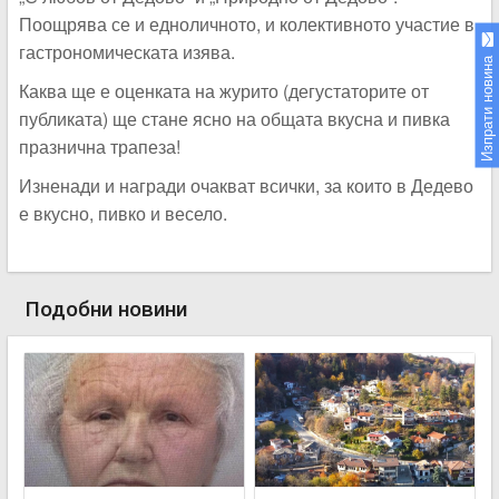
Поощрява се и едноличното, и колективното участие в
гастрономическата изява.
Изпрати новина
Каква ще е оценката на журито (дегустаторите от
публиката) ще стане ясно на общата вкусна и пивка
празнична трапеза!
Изненади и награди очакват всички, за които в Дедево
е вкусно, пивко и весело.
Подобни новини