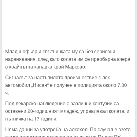
Млад шофьор и спътничката му са без сериозни
наранявания, след като колата им се преобърна вчера
в крайпътна канавка край Марково.
Сигналът за настъпилото произшествие с лек
автомобил „Нисан“ е получен в полицията около 7.30
ч.
Под лекарско наблюдение с различни контузии са
оставени 20-годишният младеж, управлявал колата, и
пътничка на 17 години.
Няма данни за употреба на алкохол. По случая е взето
административно отношение от екип на Първо РУ.