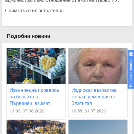
Снимката е илюстративна.
Подобни новини
Изпрати новина
Извънредна проверка
Издирват възрастна
на борсата в
жена с деменция от
Първенец, взимат
Златитап
проби за наличие на
13:03, 07.08.2026
10:58, 31.07.2026
пестициди