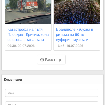
Катастрофа на пътя
Браниполе избухна в
Пловдив - Кричим, кола
ритъма на 90-те -
се озова в канавката
еуфория, музика и
хиляди сърца в един
09:30, 20.07.2026
16:46, 19.07.2026
ритъм
Виж още
Коментари