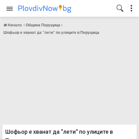
Начало
Община Перущица
Шофьор е хванат да “лети“ по улиците в Перущица
Шофьор е хванат да “лети“ по улиците в