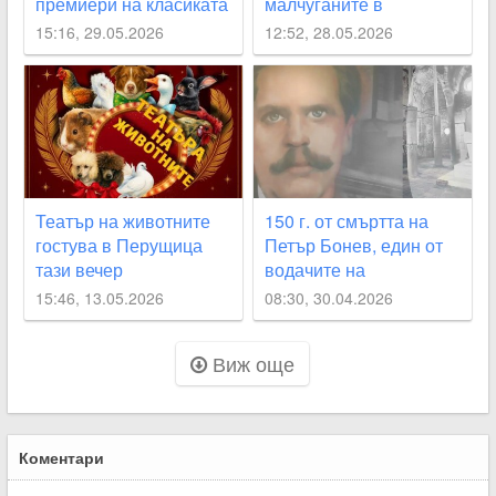
премиери на класиката
малчуганите в
“Свекърва“
Перущица
15:16, 29.05.2026
12:52, 28.05.2026
Театър на животните
150 г. от смъртта на
гостува в Перущица
Петър Бонев, един от
тази вечер
водачите на
Априлското въстание в
15:46, 13.05.2026
08:30, 30.04.2026
Перущица
Виж още
Коментари