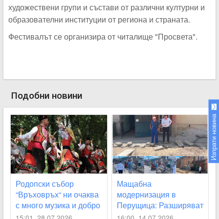
художествени групи и състави от различни културни и
образователни институции от региона и страната.
Фестивалът се организира от читалище "Просвета".
Подобни новини
Изпрати новина
Родопски събор
Мащабна
“Връховръх“ ни очаква
модернизация в
с много музика и добро
Перущица: Разширяват
настроение
новия водопровод и
15:01, 28.07.2026
16:00, 14.07.2026