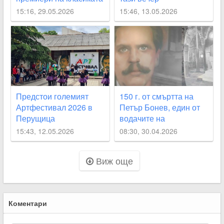
“Свекърва“
15:16, 29.05.2026
15:46, 13.05.2026
Предстои големият
150 г. от смъртта на
Артфестивал 2026 в
Петър Бонев, един от
Перущица
водачите на
Априлското въстание в
15:43, 12.05.2026
08:30, 30.04.2026
Перущица
Виж още
Коментари