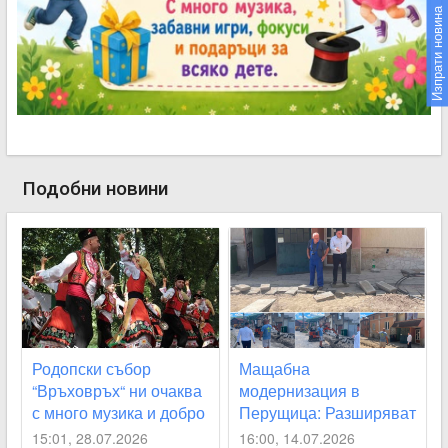
Изпрати новина
Подобни новини
Родопски събор
Мащабна
“Връховръх“ ни очаква
модернизация в
с много музика и добро
Перущица: Разширяват
настроение
новия водопровод и
15:01, 28.07.2026
16:00, 14.07.2026