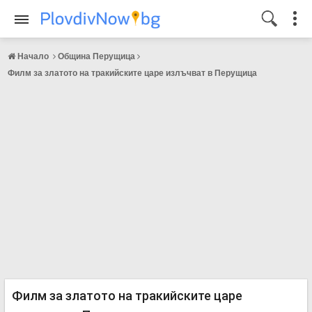
Начало
Община Перущица
Филм за златото на тракийските царе излъчват в Перущица
Филм за златото на тракийските царе